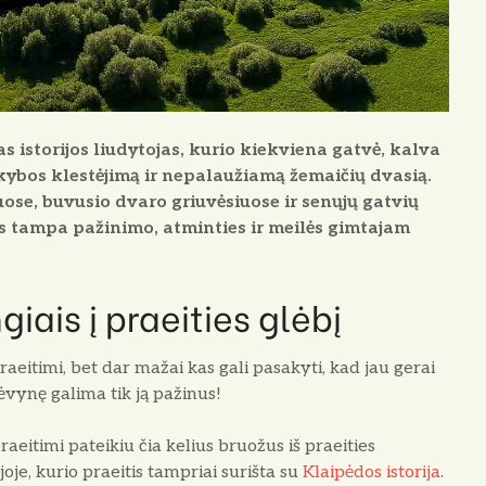
vas istorijos liudytojas, kurio kiekviena gatvė, kalva
kybos klestėjimą ir nepalaužiamą
žemaičių
dvasią.
iuose, buvusio dvaro griuvėsiuose ir senųjų gatvių
nis tampa pažinimo, atminties ir meilės gimtajam
giais į praeities glėbį
raeitimi, bet dar mažai kas gali pasakyti, kad jau gerai
ėvynę galima tik ją pažinus!
itimi pateikiu čia kelius bruožus iš praeities
oje, kurio praeitis tampriai surišta su
Klai­pėdos istorija
.