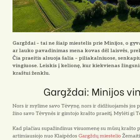
Gargždai
– tai ne šiaip miestelis prie Minijos, o gy
ar lauko pavadinimas mena kovas dėl laisvės, pre
Čia praeitis alsuoja šalia – piliakalniuose, senkap
vingiuose. Leiskis į kelionę, kur kiekvienas žings
kraštui ženklu.
Gargždai: Minijos vin
Nors ir mylime savo Tėvynę, nors ir didžiuoja­mės jos p
žino savo Tėvynės ir gimtojo krašto praeitį. Mylėti gi T
Kad plačiau supažindinus visuomenę su mūsų krašto prae
artimiausiojo nuo Klaipėdos
Gargždų miestelio
Žemaitij