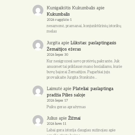
Kunigaikštis Kukumbalis
apie
Kukumbalis
2026 rugpjūčio 1
nesamonė, pramanai, konjunktūrinių istorikų
melas
Jurgita
apie
Lūkstas: paslaptingasis
Žemaitijos ežeras
2026 liepos 30
Kur nesigrozesi savo protėvių pakrante. Juk
anuomet tai priklausė mano bocialiams, kurie
buvę bajorai Žemaitijos. Pagarbiai juju
provaikaite Jurgita Stonkute…
Laimutė
apie
Plateliai: paslaptinga
pradžia Pilies saloje
2026 liepos 17
Puiku geras aprašymas
Julius
apie
Žižmai
2026 kovo 11
Labai gera istorija daugiau sužinojau apie