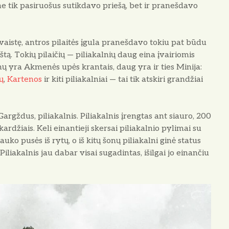
ne tik pasiruošus sutikdavo priešą, bet ir pranešdavo
istę, antros pilaitės įgula pranešdavo tokiu pat būdu
raštą. Tokių pilaičių — piliakalnių daug eina įvairiomis
nų yra Akmenės upės krantais, daug yra ir ties Minija:
ų
,
Kartenos
ir kiti piliakalniai — tai tik atskiri grandžiai
Gargždus, piliakalnis. Piliakalnis įrengtas ant siauro, 200
ardžiais. Keli einantieji skersai pilia­kalnio pylimai su
auko pusės iš rytų, o iš kitų šonų piliakalni ginė status
. Piliakalnis jau da­bar visai sugadintas, išilgai jo einančiu