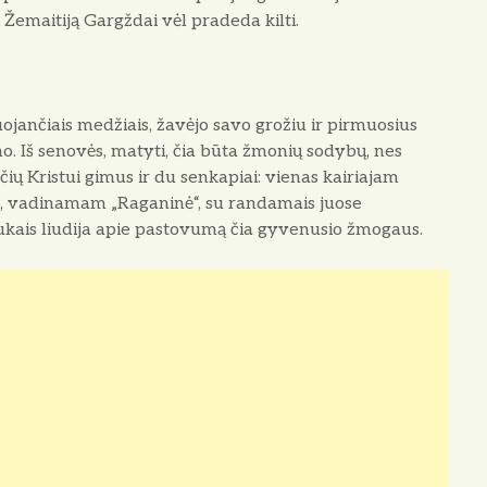
 į Žemaitiją Gargždai vėl pradeda kilti.
uojančiais medžiais, žavėjo savo grožiu ir pirmuosius
no. Iš senovės, matyti, čia būta žmonių sodybų, nes
ų Kristui gimus ir du sen­kapiai: vienas kairiajam
uke, vadinamam „Raganinė“, su randamais juose
oliukais liudija apie pastovumą čia gyvenusio žmogaus.