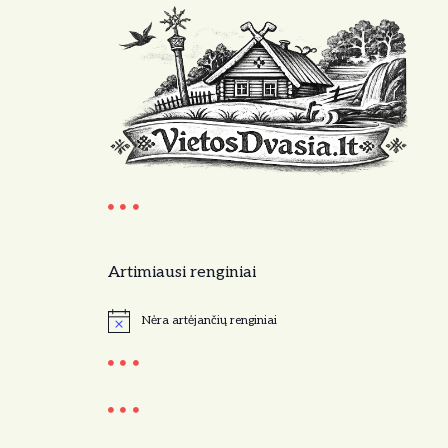
Artimiausi renginiai
Nėra artėjančių renginiai
N
o
t
i
c
e