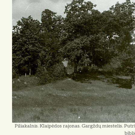
Piliakalnis. Klaipėdos rajonas. Gargždų miestelis. P
bibl