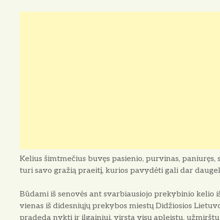
Kelius šimtmečius buvęs pasienio, purvinas, pa­niuręs
turi savo gražią praeitį, kurios pavydėti gali dar dauge
Būdami iš senovės ant svarbiausiojo preky­binio kelio iš
vienas iš didesniųjų prekybos miestų Didžiosios Lietuv
pradeda nykti ir ilgainiui, virsta visų apleistu, užmiršt