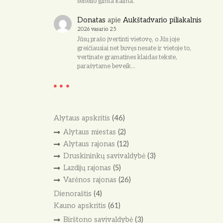
senelio gimta kaima.
Donatas
apie
Aukštadvario piliakalnis
2026 vasario 25
Jūsų prašo įvertinti vietovę, o Jūs joje
greičiausiai net buvęs nesate ir vietoje to,
vertinate gramatines klaidas tekste,
parašytame beveik…
Alytaus apskritis
(46)
Alytaus miestas
(2)
Alytaus rajonas
(12)
Druskininkų savivaldybė
(3)
Lazdijų rajonas
(5)
Varėnos rajonas
(26)
Dienoraštis
(4)
Kauno apskritis
(61)
Birštono savivaldybė
(3)