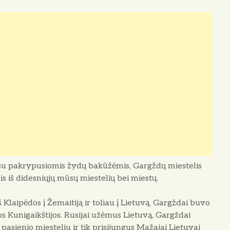
, su pakrypusiomis žydų bakūžėmis, Gargždų miestelis
lis iš didesniųjų mūsų miestelių bei miestų.
 Klaipėdos į Žemaitiją ir toliau į Lie­tuvą, Gargždai buvo
os Kunigaikštijos. Rusijai užėmus Lietuvą, Gargždai
u pasienio miesteliu ir tik prisijungus Mažajai Lietuvai