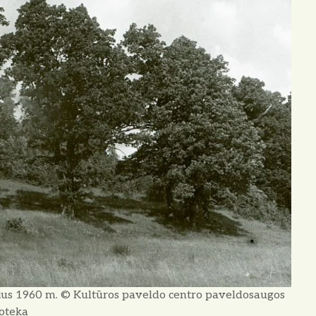
utrius 1960 m. © Kultūros paveldo centro paveldosaugos
ioteka