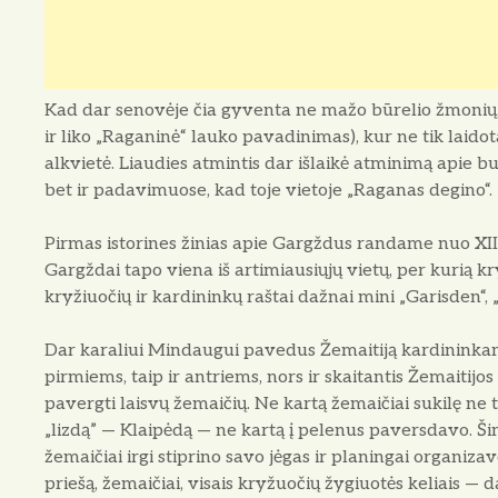
Kad dar senovėje čia gy­venta ne mažo būrelio žmonių, l
ir liko „Raganinė“ lauko pavadinimas), kur ne tik laidot
alkvietė. Liau­dies atmintis dar išlaikė atminimą apie
bet ir padavimuose, kad toje vietoje „Raganas degino“.
Pirmas istorines žinias apie Gargždus randame nuo XII
Gargždai tapo viena iš artimiausiųjų vietų, per kurią kr
kryžiuočių ir kardininkų raštai dažnai mini „Garisden“, 
Dar karaliui Mindaugui pavedus Žemaitiją kar­dininkam
pirmiems, taip ir antriems, nors ir skaitantis Že­maiti
pavergti laisvų žemaičių. Ne kartą žemaičiai sukilę ne ti
„lizdą” — Klaipėdą — ne kartą į pele­nus paversdavo. Šim
žemaičiai irgi stiprino savo jėgas ir planingai organiz
priešą, žemaičiai, visais kryžuočių žygiuotės keliais —