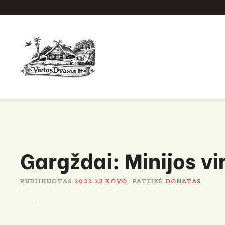
P
e
r
e
i
t
i
p
r
i
e
Gargždai: Minijos vin
t
u
r
PUBLIKUOTAS
2022 23 KOVO
PATEIKĖ
DONATAS
i
n
i