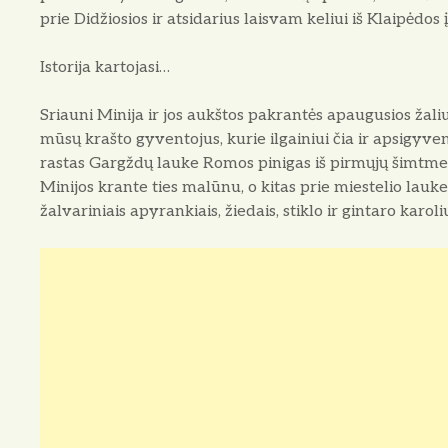
prie Didžiosios ir atsidarius laisvam keliui iš Klaipėdos
Istorija kartojasi…
Sriauni Minija ir jos aukštos pakrantės apau­gusios žali
mūsų krašto gyventojus, kurie ilgainiui čia ir apsigyve
rastas Gargždų lauke Romos pinigas iš pirmųjų šimtmeči
Minijos krante ties malūnu, o kitas prie miestelio la
žalvariniais apyrankiais, žiedais, stiklo ir gintaro kar