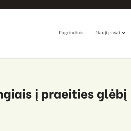
Pagrindinis
Nauji įrašai
giais į praeities glėbį