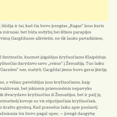
iūdija ir tai, kad čia buvo įrengtas „Ragas“ (nuo kurio
a mirusiai, bet būta sodybų bei ištisos parapijos
 buvimą Gargžduose alkvietės, ne tik lauko pavadinime,
I šimtmečio, kuomet įsigalėjus kryžuočiams Klaipėdoje,
yžiuočiai darydavo savo „reisus“ į Žemaitiją. Tuo laiku
„Garsden“ nes, matyti, Gargždai jiems buvo gerai įkirėję.
s, o vėliau paveldėjus juos kryžiuočiams, kaip
jos valdovais, bet jokiomis priemonėmis nepa­vyko
k išvarydavo kryžiuočius iš Žemaitijos, bet ir patį jų
tmetinėj kovoje su vis stiprė­jančiais kryžiuočiais,
avo krašto gynimą. Kad pra­nešus laiku apie puolantį
 dažniausia tos buvo pagal upes, — įrengė daugybę