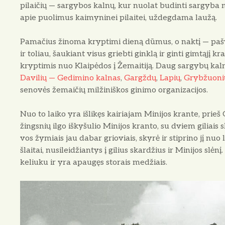
pilaičių — sargybos kalnų, kur nuolat budinti sargyba 
apie puolimus kaimyninei pilaitei, uždegdama laužą.
Pamačius žinoma kryptimi dieną dūmus, o naktį — pašva
ir toliau, šaukiant visus griebti ginklą ir ginti gimtąjį k
kryptimis nuo Klaipėdos į Že­maitiją. Daug sargybų kal
Davilių — Gedi­mino kalnas
,
Gargždų
,
Lapių
,
Grybžuoni
senovės žemaičių milžiniškos ginimo organizacijos.
Nuo to laiko yra išlikęs kairiajam Minijos krante, prieš 
žingsnių ilgo iškyšulio Minijos kranto, su dviem giliais sk
vos žymiais jau dabar grioviais, skyrė ir stiprino jį nuo l
šlaitai, nusileidžiantys į gilius skardžius ir Minijos slėnį
keliuku ir yra apaugęs storais medžiais.