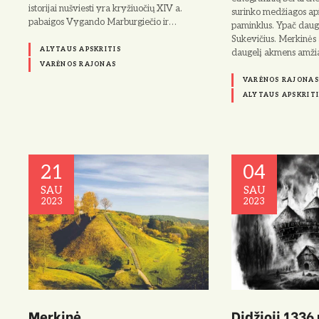
istorijai nušviesti yra kryžiuočių XIV a.
surinko medžiagos ap
pabaigos Vygando Marburgiečio ir…
paminklus. Ypač daug
Sukevičius. Merkinės a
ALYTAUS APSKRITIS
daugelį akmens amž
VARĖNOS RAJONAS
VARĖNOS RAJONAS
ALYTAUS APSKRITI
21
04
SAU
SAU
2023
2023
Merkinė
Didžioji 1336