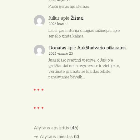
Puiku geras aprašymas
Julius
apie
Žižmai
2026 kovo 11
Labai gera istorija daugiau sužinojau apie
senelio gimta kaima.
Donatas
apie
Aukštadvario piliakalnis
2026 vasario 25
Jūsų prašo įvertinti vietovę, o Jūs joje
greičiausiai net buvęs nesate ir vietoje to,
vertinate gramatines klaidas tekste,
parašytame beveik…
Alytaus apskritis
(46)
Alytaus miestas
(2)