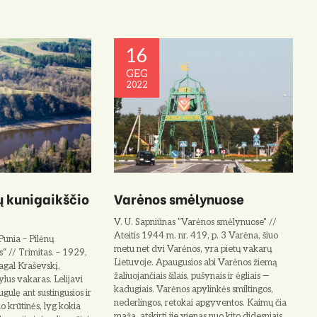
16
GEG
2022
ų kunigaikščio
Varėnos smėlynuose
V. U. Sapniūnas "Varėnos smėlynuose" //
Ateitis 1944 m. nr. 419, p. 3 Varėna, šiuo
unia – Pilėnų
metu net dvi Varė­nos, yra pietų vakarų
s“ // Trimitas. – 1929,
Lietuvoje. Apaugusios abi Varėnos žiemą
agal Kraševskį,
žaliuojančiais šilais, pušynais ir ėg­liais —
ylus vakaras. Lelijavi
kadugiais. Varėnos apylin­kės smiltingos,
ugulę ant sustin­gusios ir
nederlingos, retokai apgyventos. Kaimų čia
 krūtinės, lyg kokia
maža, at­skirti jie vienas nuo kito didesniais