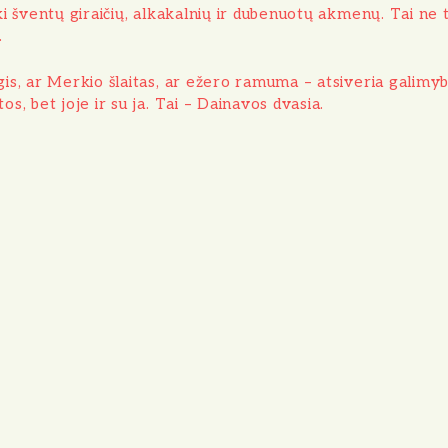
i šventų giraičių, alkakalnių ir dubenuotų akmenų. Tai ne ti
.
is, ar Merkio šlaitas, ar ežero ramuma – atsiveria galimybė
s, bet joje ir su ja. Tai – Dainavos dvasia.