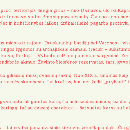
roc. teritorijos dengia girios – nuo Dainavos šilo iki Kapči
o ir formavo vietos žmonių pasaulėjautą. Čia nuo seno buv
ė. Net ir krikščionybės laikais dzūkai išlaikė pagarbą protė
us miesto
ir
rajono
,
Druskininkų
,
Lazdijų
bei
Varėnos
– vis
ngos lygumos su archajiškais kaimais, trečiur – aukštumos, 
os kalva, Perloja – Vytauto didžiojo paminklo sargybinė, Z
Švendubrės akmuo, Žuvinto biosferos rezervatas, tarsi gyvo
nuo giliausių mūsų dvasinių šaknų. Nuo XIX a. žinomas kaip r
u tarmės skambesiu. Tai kraštas, kur net žodis „grybauti“ tu
yva natūrali gamtos kaita, čia aidi liaudies dainos, čia dar
karingą, tačiau dvasinį charakterį – šarvuotas karys su ba
 – tai neatsiejama dvasinio Lietuvos žemėlapio dalis. Čia g