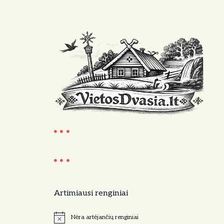
Artimiausi renginiai
Nėra artėjančių renginiai
N