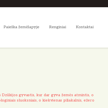
Paieška žemėlapyje
Renginiai
Kontaktai
ios Dzūkijos gyvastis, kur dar gyva žemės atmintis, o
oginiais sluoksniais, o kiekvienas piliakalnis, ežero