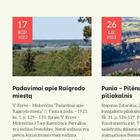
17
26
RGP
LIE
2022
2022
Padavimai apie Raigrodo
Punia – Pilėn
miestą
piliakalnis
V. Krėvė – Mickevičius "Padavimai apie
Steponas Zobarskas „P
Raigrodo miestą" // Tauta ir žodis. – 1923,
kunigaikščio piliakalni
kn. 1, p. 129 – 135; Surašė V. Krėvė –
Nr. 31, p. 526-527; P
Mickevičius I Terp Ratnyčios ir Pervalkos
Kondratavičių ir kt. T
yra sodžius Švendubrė. Netoli sodžiaus yra
saulė­lydžių skliautai s
pievos, kurias žmonės vieni vadzina
susimąsčiusios Nemuno