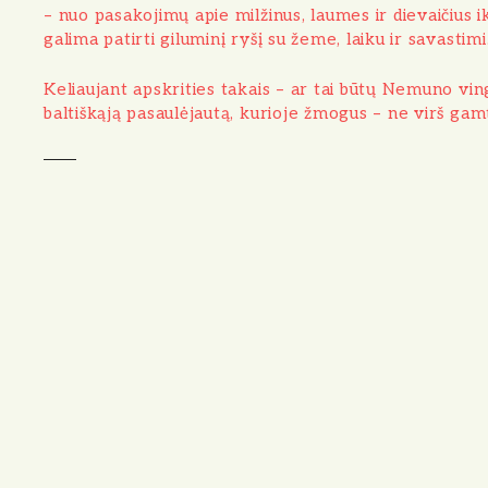
– nuo pasakojimų apie milžinus, laumes ir dievaičius ik
galima patirti giluminį ryšį su žeme, laiku ir savastimi
Keliaujant apskrities takais – ar tai būtų Nemuno ving
baltiškąją pasaulėjautą, kurioje žmogus – ne virš gamto