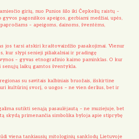
amiesčio girių, nuo Punios šilo iki Čepkelių raistų –
o gyvos pagoniškos apeigos, gerbiami medžiai, upės,
vių papročiams – apeigoms, dainoms, šventėms,
as jos tarsi atskiri kraštovaizdžio pasakojimai. Vienur
kur slypi senieji piliakalniai ir pradingę
ervynos – gyvas etnografinio kaimo paminklas. O kur
ji senųjų laikų gamtos šventykla.
egionas su savitais kalbiniais bruožais, išskirtine
ri kultūrinį svorį, o uogos – ne vien derlius, bet ir
 galima sutikti senąją pasaulėjautą – ne muziejuje, bet
ltą skydą primenančia simbolika byloja apie stiprybę
lūdi viena tankiausių mitologinių sanklodų Lietuvoje