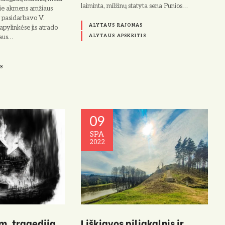
laiminta, milžinų statyta sena Punios…
ie akmens amžiaus
 pasidarbavo V.
ALYTAUS RAJONAS
py­linkėse jis atrado
iaus…
ALYTAUS APSKRITIS
S
09
SPA
2022
 m. tragedija
Liškiavos piliakalnis ir