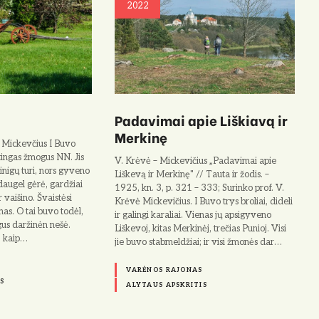
2022
Padavimai apie Liškiavą ir
Merkinę
 Mickevčius I Buvo
tingas žmogus NN. Jis
V. Krėvė – Mickevičius „Padavimai apie
pinigų turi, nors gyveno
Liškevą ir Merkinę" // Tauta ir žodis. –
augel gėrė, gardžiai
1925, kn. 3, p. 321 – 333; Surinko prof. V.
r vaišino. Švaistėsi
Krėvė Mickevičius. I Buvo trys broliai, dideli
nas. O tai buvo todėl,
ir galingi karaliai. Vienas jų apsigy­veno
gus daržinėn nešė.
Liškevoj, kitas Merkinėj, trečias Punioj. Visi
, kaip…
jie buvo stab­meldžiai; ir visi žmonės dar…
VARĖNOS RAJONAS
S
ALYTAUS APSKRITIS