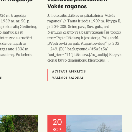
Vokės raganos
1336 m. tragedija
J. Totoraitis „Liškevos piliakalnis ir Vokės
 1939 m. nr. 50, p.
raganos“ // Tauta ir žodis 1909 m. Knyga II,
pie karalių Gediminą,
p. 204-208. Seinų pav., Suv. gub., ant
o santy­kiais su
Nemuno kranto yra bažnytkiemis [su_tooltip
s intensyviau ruošėsi
text="Apie Liškiavą ir jos istoriją Polujanskl.
ordino magistras
„Wędrowki po gub. Augustowskiej“; p. 232
urgas nuo 1336 m.
– 249. (B.)." background="#5a5a5a"
paudimą. Po keleriu
font_size="11"] Liškiava.[/su_tooltip] Kitąsyk
čionai buvo dominikonų klioštorius,…
ALYTAUS APSKRITIS
S
VARĖNOS RAJONAS
20
RGP