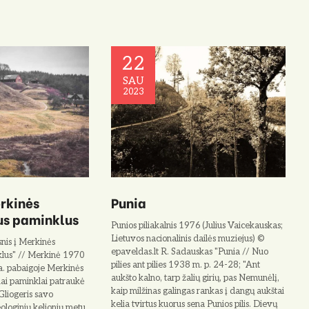
22
SAU
2023
erkinės
Punia
us paminklus
Punios piliakalnis 1976 (Julius Vaicekauskas;
Lietuvos nacionalinis dailės muziejus) ©
nis į Merkinės
epaveldas.lt R. Sadauskas "Punia // Nuo
klus" // Merkinė 1970
pilies ant pilies 1938 m. p. 24-28; "Ant
a. pabaigoje Merkinės
aukšto kalno, tarp žalių girių, pas Nemunėlį,
iai paminklai patraukė
kaip milžinas galin­gas rankas į dangų aukštai
Gliogeris savo
kelia tvirtus kuorus sena Punios pilis. Dievų
eologinių kelionių metu