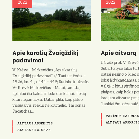
2022
2022
Apie karalių Žvaigždikį
Apie aitvarą
padavimai
Užrašė prof. V. Krėvė
Subartonyse labai tur
V. Krėvė – Mickevičius „Apie karalių
patsai ne­žinojo, kiek 
Žvaigždikį padavimai“ // Tauta ir žodis. –
lobai išdykaudamas, d
1926, kn. 4, p. 444 – 449; Surinko ir užraše.
valgė ir kitus girdino i
V- Krėvė Mickevičius. I Matai, tamista,
pinigais, kaip kokis po
aplinkui čia kalnai ir koki dar kalnai. Tokių
kad jam aitvaras pini
kitur ne­pamatysi. Dabar pliki, kaip plikio
Tankiai žmonės matė
viršugalvis, niekur nė krūmelio. Tai ponas
Pacatickas,…
VARĖNOS RAJONAS
ALYTAUS APSKRITI
ALYTAUS APSKRITIS
ALYTAUS RAJONAS