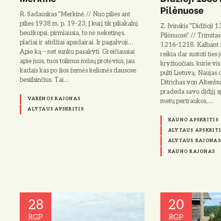
Pilėnuose
R. Sadauskas "Merkinė // Nuo pilies ant
pilies 1938 m. p. 19-23; Į kurį tik piliakalnį
Z. Ivinskis "Didžioji 
beužkopsi, pirmiausia, to nė neketinęs,
Pilėnuose" // Trimitas
plačiai ir atidžiai apsidairai. Ir pagalvoji…
1216-1218. Kalbant a
Apie ką – net sunku pasakyti. Greičiau­siai
reikia dar sustoti ties j
apie juos, tuos tolimus mūsų protėvius, jau
kryžiuočiais, kurie vi
kadais kas po šios žemės kelionės dausose
pulti Lietuvą. Naujas 
besiilsinčius. Tai…
Ditrichas von Altenb
pradeda savo didįjį s
VARĖNOS RAJONAS
metų pertraukos,…
ALYTAUS APSKRITIS
KAUNO APSKRITIS
ALYTAUS APSKRITI
ALYTAUS RAJONAS
KAUNO RAJONAS
28
20
RGP
RGP