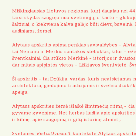
o
Miškingiausias Lietuvos regionas, kurį daugiau nei 44 p
tarsi skydas saugojo nuo svetimųjų, o kartu – globoj
šaltiniai, o kiekviena kalva galėjo būti dievų buvein
audiniams, žemei.
Alytaus apskritis apima penkias savivaldybes –
Alyta
tai Nemuno ir Merkio santakos stebuklas, kitur – ežeri
šventkalniai. Čia stūkso
Merkinė
– istorijos ir dvasi
dar mitais apipintos vietos – Liškiavos šventvietė, 
Ši apskritis – tai Dzūkija, vardas, kuris neatsiejamas 
architektūra, giedojimo tradicijomis ir švelniu dzūkišk
apeiga.
Alytaus apskrities žemė išlaikė šimtmečių ritmą – čia g
gyvame gyvenime. Net herbas liudija apie apskrities 
ir kilmę, apie saugojimą ir gilią istorinę atmintį.
Svetainės
VietosDvasia.lt
kontekste Alytaus apskritis