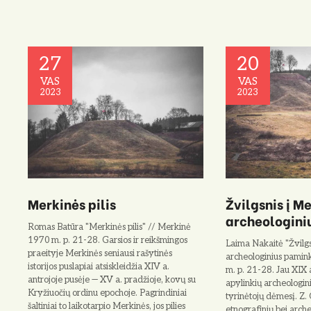
27
20
VAS
VAS
2023
2023
Merkinės pilis
Žvilgsnis į M
archeologini
Romas Batūra "Merkinės pilis" // Merkinė
1970 m. p. 21-28. Garsios ir reikšmingos
Laima Nakaitė "Žvilgs
praeityje Merkinės seniausi rašytinės
archeologinius pamin
istorijos puslapiai atsiskleidžia XIV a.
m. p. 21-28. Jau XIX 
antrojoje pusėje — XV a. pradžioje, kovų su
apylinkių archeolo­gin
Kryžiuočių or­dinu epochoje. Pagrindiniai
tyrinėtojų dėmesį. Z. 
šaltiniai to laikotarpio Mer­kinės, jos pilies
etnografinių bei arch