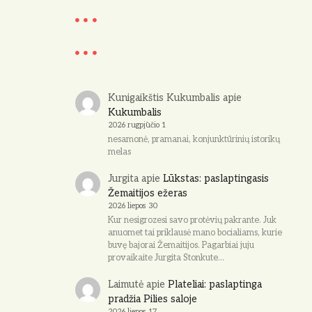
o
t
i
c
e
Kunigaikštis Kukumbalis
apie
Kukumbalis
2026 rugpjūčio 1
nesamonė, pramanai, konjunktūrinių istorikų
melas
Jurgita
apie
Lūkstas: paslaptingasis
Žemaitijos ežeras
2026 liepos 30
Kur nesigrozesi savo protėvių pakrante. Juk
anuomet tai priklausė mano bocialiams, kurie
buvę bajorai Žemaitijos. Pagarbiai juju
provaikaite Jurgita Stonkute…
Laimutė
apie
Plateliai: paslaptinga
pradžia Pilies saloje
2026 liepos 17