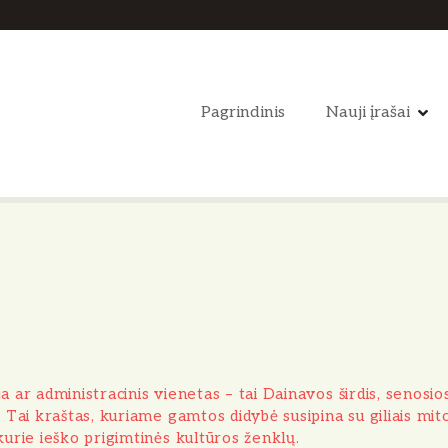
Pagrindinis
Nauji įrašai
ija ar administracinis vienetas – tai Dainavos širdis, senos
 Tai kraštas, kuriame gamtos didybė susipina su giliais mitol
kurie ieško prigimtinės kultūros ženklų.