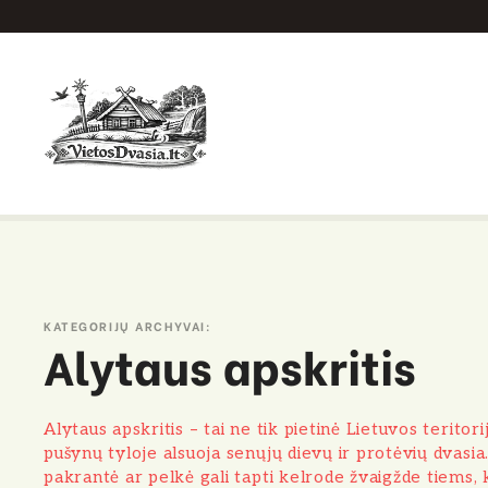
P
e
r
e
i
t
i
p
r
i
e
KATEGORIJŲ ARCHYVAI:
t
Alytaus apskritis
u
r
i
Alytaus apskritis – tai ne tik pietinė Lietuvos teritor
n
pušynų tyloje alsuoja senųjų dievų ir protėvių dvasia.
i
pakrantė ar pelkė gali tapti kelrode žvaigžde tiems, 