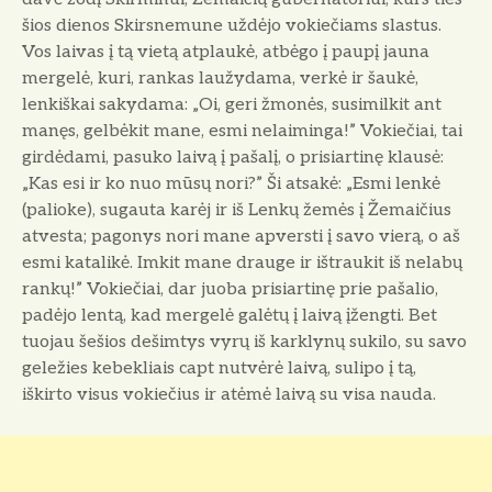
šios dienos Skirsnemune uždėjo vokiečiams slastus.
Vos laivas į tą vietą atplaukė, atbėgo į paupį jauna
mergelė, kuri, rankas laužydama, verkė ir šaukė,
lenkiškai sakydama: „Oi, geri žmonės, susimilkit ant
manęs, gelbėkit mane, esmi nelaiminga!” Vokiečiai, tai
girdėdami, pasuko laivą į pašalį, o prisiartinę klausė:
„Kas esi ir ko nuo mūsų nori?” Ši atsakė: „Esmi lenkė
(palioke), sugauta karėj ir iš Lenkų žemės į Žemaičius
atvesta; pagonys nori mane apversti į savo vierą, o aš
esmi katalikė. Imkit mane drauge ir ištraukit iš nelabų
rankų!” Vokiečiai, dar juoba prisiartinę prie pašalio,
padėjo lentą, kad mergelė galėtų į laivą įžengti. Bet
tuojau šešios dešimtys vyrų iš karklynų sukilo, su savo
geležies kebekliais capt nutvėrė laivą, sulipo į tą,
iškirto visus vokiečius ir atėmė laivą su visa nauda.