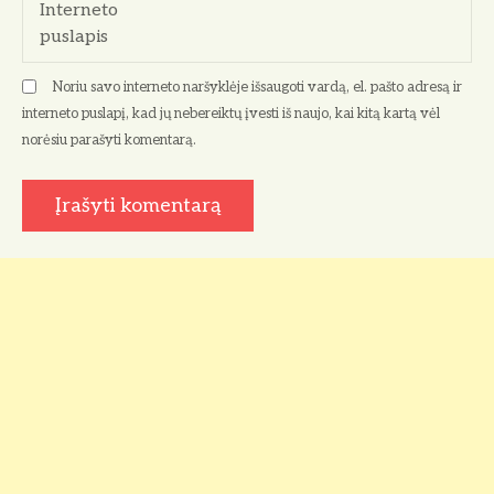
Interneto
a
puslapis
š
Noriu savo interneto naršyklėje išsaugoti vardą, el. pašto adresą ir
ų
interneto puslapį, kad jų nebereiktų įvesti iš naujo, kai kitą kartą vėl
norėsiu parašyti komentarą.