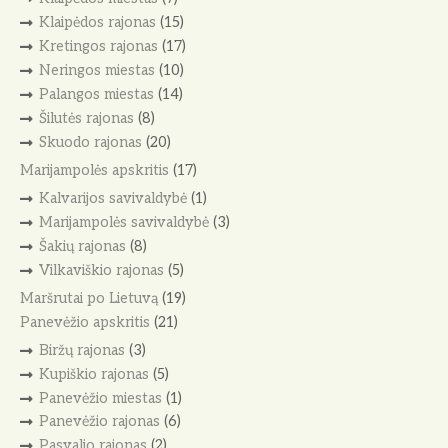
Klaipėdos rajonas
(15)
Kretingos rajonas
(17)
Neringos miestas
(10)
Palangos miestas
(14)
Šilutės rajonas
(8)
Skuodo rajonas
(20)
Marijampolės apskritis
(17)
Kalvarijos savivaldybė
(1)
Marijampolės savivaldybė
(3)
Šakių rajonas
(8)
Vilkaviškio rajonas
(5)
Maršrutai po Lietuvą
(19)
Panevėžio apskritis
(21)
Biržų rajonas
(3)
Kupiškio rajonas
(5)
Panevėžio miestas
(1)
Panevėžio rajonas
(6)
Pasvalio rajonas
(2)