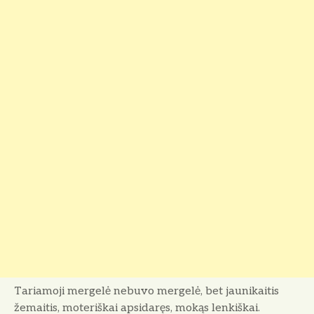
Tariamoji mergelė nebuvo mergelė, bet jaunikaitis
žemaitis, moteriškai apsidaręs, mokąs lenkiškai.