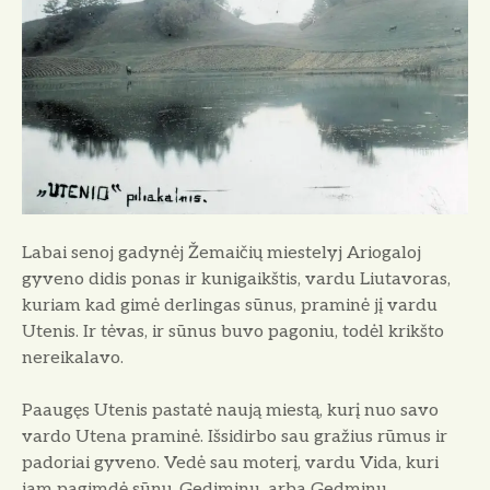
o
Labai senoj gadynėj Žemaičių miestelyj Ariogaloj
gyveno didis ponas ir kunigaikštis, vardu Liutavoras,
kuriam kad gimė derlingas sūnus, praminė jį vardu
Utenis. Ir tėvas, ir sūnus buvo pagoniu, todėl krikšto
nereikalavo.
Paaugęs Utenis pastatė naują miestą, kurį nuo savo
vardo Utena praminė. Išsidirbo sau gražius rūmus ir
padoriai gyveno. Vedė sau moterį, vardu Vida, kuri
jam pagimdė sūnų, Gediminu, arba Gedminu,