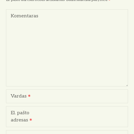
a
Komentaras
c
i
j
a
t
a
r
Vardas
p
El. pašto
į
adresas
r