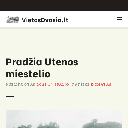
P
VietosDvasia.lt
e
r
e
i
t
i
Pradžia Utenos
p
miestelio
r
i
e
PUBLIKUOTAS
2024 14 SPALIO
PATEIKĖ
DONATAS
t
u
r
i
n
i