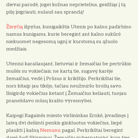
dievai parodė, jogei kožnas neprietelius, geidžiąs į tą
pilę įsigriauti, nulauš sau sprandą!
Žinyčią
išpylus, kunigaikštis Utenis po kalnu padirbino
namus kunigams, kurie beregint ant kalno sukūrė
niekuomet negesomą ugnį ir kurstomą su ąžuolo
medžiais.
Uteniui karaliaujant, lietuviai ir žemaičiai be pertrūkio
mušės su vokiečiais; ne kartą tie, sugavę karėje
žemaičius, vedė į Prūsus ir krikštijo. Perkrikštai tie,
nors kitaip jau tikėjo, tačiau neužmiršo brolių savo.
Išsigirdę vokiečius ketant į Žemaičius keliauti, tuojau
pranešdavo mūsų krašto vyresnybei.
Kaipogi Ragainės miesto viršininkas Ernkė, įsvadinęs į
laivą dvi dešimti penkis ginkluotus vokiečius, liepė
plaukti į kalną
Nemunu
pagal. Perkrikštai beregint
davė žodį Skirminui, Žemaičių gubernatoriui, kurs ties