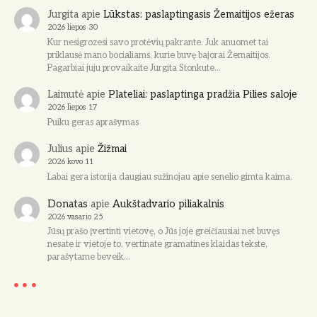
Jurgita
apie
Lūkstas: paslaptingasis Žemaitijos ežeras
2026 liepos 30
Kur nesigrozesi savo protėvių pakrante. Juk anuomet tai
priklausė mano bocialiams, kurie buvę bajorai Žemaitijos.
Pagarbiai juju provaikaite Jurgita Stonkute…
Laimutė
apie
Plateliai: paslaptinga pradžia Pilies saloje
2026 liepos 17
Puiku geras aprašymas
Julius
apie
Žižmai
2026 kovo 11
Labai gera istorija daugiau sužinojau apie senelio gimta kaima.
Donatas
apie
Aukštadvario piliakalnis
2026 vasario 25
Jūsų prašo įvertinti vietovę, o Jūs joje greičiausiai net buvęs
nesate ir vietoje to, vertinate gramatines klaidas tekste,
parašytame beveik…