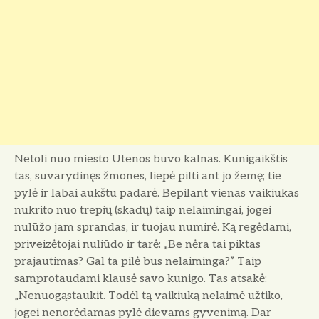
Netoli nuo miesto Utenos buvo kalnas. Kunigaikštis
tas, suvarydinęs žmones, liepė pilti ant jo žemę; tie
pylė ir labai aukštu padarė. Bepilant vienas vaikiukas
nukrito nuo trepių (skadų) taip nelaimingai, jogei
nulūžo jam sprandas, ir tuojau numirė. Ką regėdami,
priveizėtojai nuliūdo ir tarė: „Be nėra tai piktas
prajautimas? Gal ta pilė bus nelaiminga?” Taip
samprotaudami klausė savo kunigo. Tas atsakė:
„Nenuogąstaukit. Todėl tą vaikiuką nelaimė užtiko,
jogei nenorėdamas pylė dievams gyvenimą. Dar