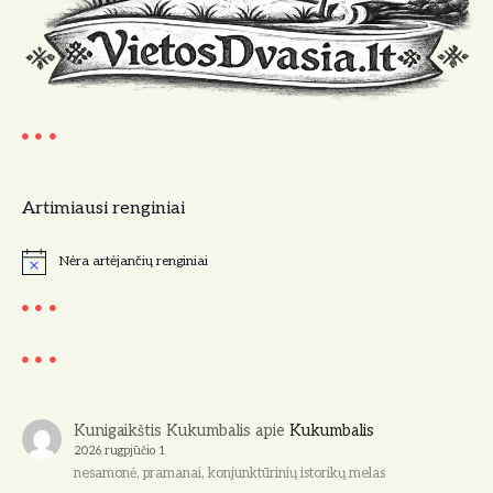
Artimiausi renginiai
Nėra artėjančių renginiai
N
o
t
i
c
e
Kunigaikštis Kukumbalis
apie
Kukumbalis
2026 rugpjūčio 1
nesamonė, pramanai, konjunktūrinių istorikų melas