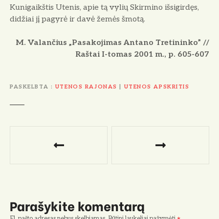
Kunigaikštis Utenis, apie tą vylių Skirmino išsigirdęs,
didžiai jį pagyrė ir davė žemės šmotą.
M. Valančius „Pasakojimas Antano Tretininko” //
Raštai I-tomas 2001 m., p. 605-607
PASKELBTA
UTENOS RAJONAS
|
UTENOS APSKRITIS
N
a
v
i
Parašykite komentarą
g
El. pašto adresas nebus skelbiamas.
Būtini laukeliai pažymėti