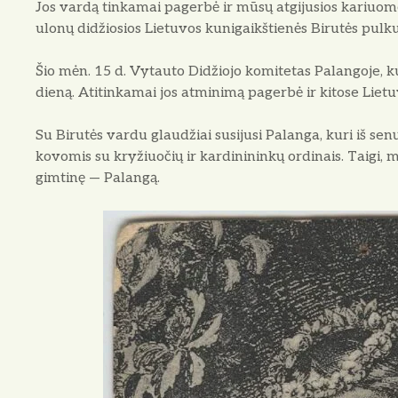
Jos vardą tinkamai pagerbė ir mūsų atgijusios kariuom
ulonų didžiosios Lietuvos kunigaikštienės Birutės pulku
Šio mėn. 15 d. Vytauto Didžiojo komitetas Palangoje, k
dieną. Atitinkamai jos atminimą pagerbė ir kitose Lietu
Su Birutės vardu glaudžiai susijusi Palanga, kuri iš senų
kovomis su kryžiuočių ir kardinininkų ordinais. Taigi, mi
gimtinę — Palangą.