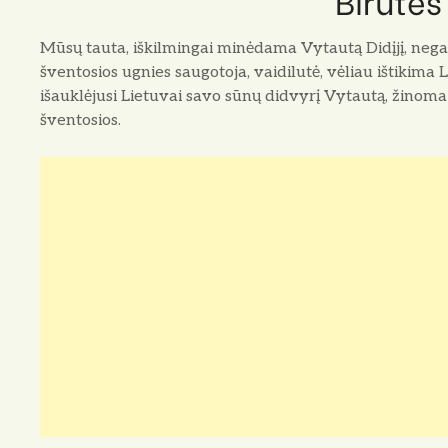
Birutės
Mūsų tauta, iškilmingai minėdama Vytautą Didįjį, negal
šventosios ugnies saugotoja, vaidilutė, vėliau ištikima
išauklėjusi Lietuvai savo sūnų didvyrį Vytautą, žinoma
šventosios.