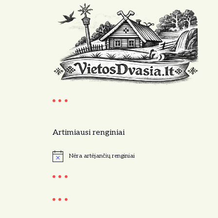
Artimiausi renginiai
Nėra artėjančių renginiai
N
o
t
i
c
e