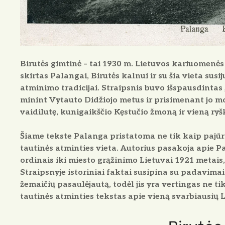
Birutės gimtinė
– tai 1930 m. Lietuvos kariuomenės 
skirtas Palangai, Birutės kalnui ir su šia vieta susi
atminimo tradicijai. Straipsnis buvo išspausdintas
minint Vytauto Didžiojo metus ir prisimenant jo mo
vaidilutę, kunigaikščio Kęstučio žmoną ir vieną ryš
Šiame tekste Palanga pristatoma ne tik kaip pajūri
tautinės atminties vieta. Autorius pasakoja apie Pa
ordinais iki miesto grąžinimo Lietuvai 1921 metais
Straipsnyje istoriniai faktai susipina su padavimais
žemaičių pasaulėjautą, todėl jis yra vertingas ne ti
tautinės atminties tekstas apie vieną svarbiausių L