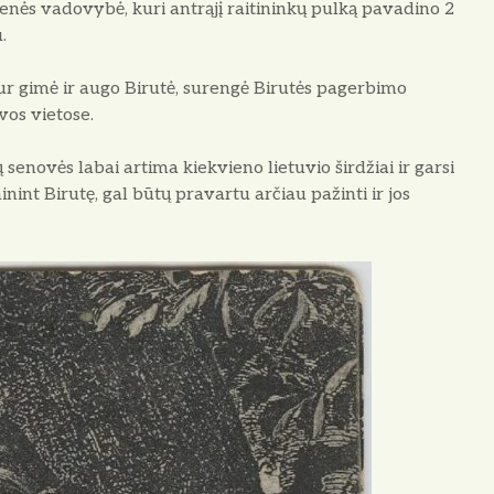
enės vadovybė, kuri antrąjį raitininkų pulką pavadino 2
.
ur gimė ir augo Birutė, surengė Birutės pagerbimo
vos vietose.
 senovės labai artima kiekvieno lietuvio širdžiai ir garsi
nint Birutę, gal būtų pravartu arčiau pažinti ir jos