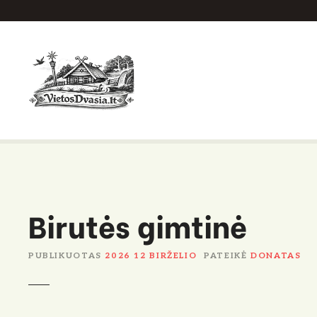
P
e
r
e
i
t
i
p
r
i
e
Birutės gimtinė
t
u
r
PUBLIKUOTAS
2026 12 BIRŽELIO
PATEIKĖ
DONATAS
i
n
i