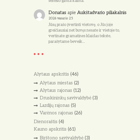
senelio gimta kaima.
Donatas
apie
Aukštadvario piliakalnis
2026 vasario 25
Jūsų prašo įvertinti vietovę, o Jūs joje
greičiausiai net buvęs nesate ir vietoje to,
vertinate gramatines klaidas tekste,
parašytame beveik…
Alytaus apskritis
(46)
Alytaus miestas
(2)
Alytaus rajonas
(12)
Druskininkų savivaldybė
(3)
Lazdijų rajonas
(5)
Varėnos rajonas
(26)
Dienoraštis
(4)
Kauno apskritis
(61)
Birštono savivaldybė
(3)