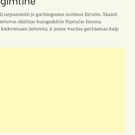
 gimtinė
i nepaminėti jo garbingosios motinos Birutės. Skaisti
 Lietuvos didžiojo kunigaikščio Kęstučio žmona,
 kiekvienam lietuviui, ir josios vardas gerbiamas kaip