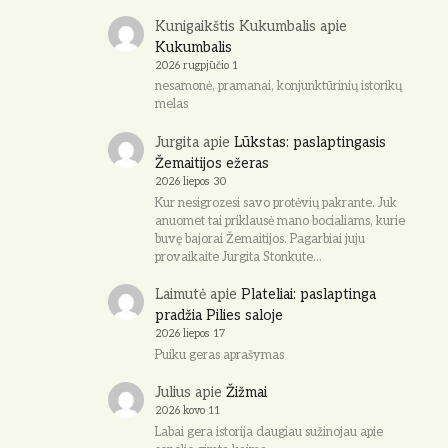
Kunigaikštis Kukumbalis
apie
Kukumbalis
2026 rugpjūčio 1
nesamonė, pramanai, konjunktūrinių istorikų
melas
Jurgita
apie
Lūkstas: paslaptingasis
Žemaitijos ežeras
2026 liepos 30
Kur nesigrozesi savo protėvių pakrante. Juk
anuomet tai priklausė mano bocialiams, kurie
buvę bajorai Žemaitijos. Pagarbiai juju
provaikaite Jurgita Stonkute…
Laimutė
apie
Plateliai: paslaptinga
pradžia Pilies saloje
2026 liepos 17
Puiku geras aprašymas
Julius
apie
Žižmai
2026 kovo 11
Labai gera istorija daugiau sužinojau apie