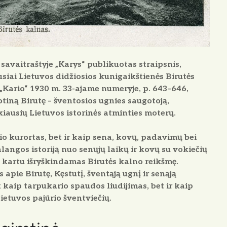
savaitraštyje „Karys“ publikuotas straipsnis,
jusiai Lietuvos didžiosios kunigaikštienės Birutės
 „Kario“ 1930 m. 33-ajame numeryje, p. 643–646,
tiną Birutę – šventosios ugnies saugotoją,
kiausių Lietuvos istorinės atminties moterų.
o kurortas, bet ir kaip sena, kovų, padavimų bei
langos istoriją nuo senųjų laikų ir kovų su vokiečių
, kartu išryškindamas Birutės kalno reikšmę.
 apie Birutę, Kęstutį, šventąją ugnį ir senąją
k kaip tarpukario spaudos liudijimas, bet ir kaip
ietuvos pajūrio šventviečių.