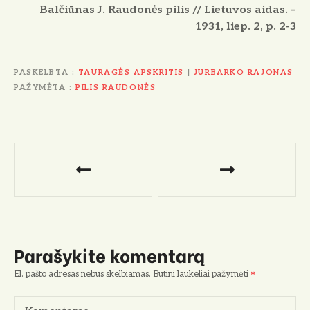
Balčiūnas J. Raudonės pilis // Lietuvos aidas. –
1931, liep. 2, p. 2-3
PASKELBTA
TAURAGĖS APSKRITIS
|
JURBARKO RAJONAS
PAŽYMĖTA
PILIS RAUDONĖS
N
a
v
i
Parašykite komentarą
g
El. pašto adresas nebus skelbiamas.
Būtini laukeliai pažymėti
a