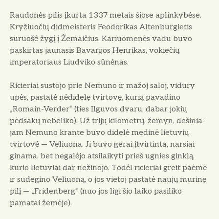
Raudonės pilis įkurta 1337 metais šiose aplinkybėse.
Kryžiuočių didmeisteris Feodorikas Altenburgietis
suruo­šė žygį į Žemaičius. Kariuomenės vadu buvo
paskirtas jaunasis Bavarijos Hen­rikas, vokiečių
imperatoriaus Liudviko sūnėnas.
Ricieriai sustojo prie Nemuno ir mažoj saloj, vidury
upės, pastatė nėdidelę tvirtovę, kurią pavadino
„Romain-Verder“ (ties Ilguvos dvaru, dabar jo­kių
pėdsakų nebeliko). Už trijų kilometrų, žemyn, dešinia­
jam Nemuno krante buvo didelė medinė lietuvių
tvirtovė — Veliuona. Ji buvo gerai įtvirtinta, narsiai
ginama, bet ne­galėjo atsilaikyti prieš ugnies ginklą,
kurio lietuviai dar nežinojo. Todėl ricieriai greit paėmė
ir sudegino Veliuo­ną, o jos vietoj pastatė naujų murinę
pilį — „Fridenberg“ (nuo jos ligi šio laiko pasiliko
pamatai žemėje).