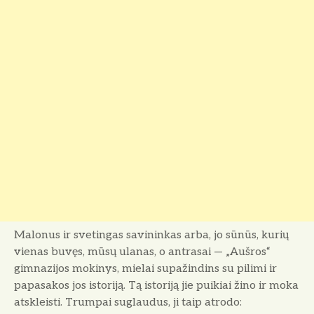
Malonus ir svetingas savininkas arba, jo sūnūs, kurių
vienas buvęs, mūsų ulanas, o antrasai — „Aušros“
gimnazijos mokinys, mielai supažindins su pilimi ir
papasakos jos istoriją. Tą istoriją jie puikiai žino ir moka
atskleisti. Trum­pai suglaudus, ji taip atrodo: