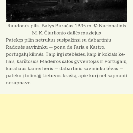
Raudonės pilis. Balys Buračas 1935 m. © Nacionalinis
M. K. Čiurlionio dailės muziejus
Patekęs pilin netrukus susipažinsi su dabartiniu
Radonės savininku — po­nu de Faria e Kastro,
portugalų kilmės. Taip irgi stebėsies, kaip ir kokiais ke­
liais, karštosios Madeiros salos gyvento­jas ir Portugalų
karaliaus kamerheris — dabartinio savininko tėvas —
pateko į tolimąjį Lietuvos kraštą, apie kurį net sapnuoti
nesapnavo.