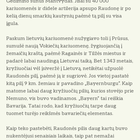
Gedimino sūnus Mantvydas. Jisai su 40 000
kariuomenės ir didele artilerija apsupo Raudonę ir po
kelią dienų smarkių kautynių paėmė tą pilį su visa
įgula.
Paskum lietuvių kariuomenė nužygiavo toli į Prūsus,
sumušė naują Vokie­čių kariuomenę, žygiuojančią į
žemaičių kraštą, paėmė Ragainės ir Tilžės miestus ir
padarė labai naudingą Lietuvai taiką. Bet 1343 metais,
kryžiuočiai vėl įsiveržė į Lietuvą, netikėtai užpuolė
Raudonės pilį, paėmė ją ir sugriovė. Jos vietoj pastatė
kitą pilį 9 km. žemiau ir pavadino „Bayernburgu“. Kaip
matome labai daug kryžiuočių pilių, kurios stovėjo prie
Nemuno, vis buvo vadinamos. „Bayern“ tai reiškia
Bavarija. Tatai rodo, kad kryžiuočių tarpe daug
tuomet turėjo reikšmės bavariečių elementas.
Kaip teko pastebėti, Raudonės pilis daug kartų buvo
nukentėjusi senaisiais laikais, taip pat nemažai