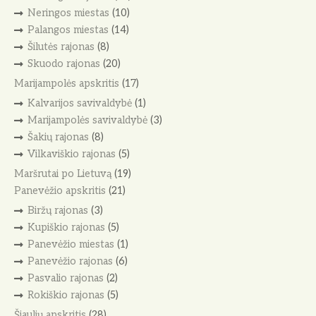
Neringos miestas
(10)
Palangos miestas
(14)
Šilutės rajonas
(8)
Skuodo rajonas
(20)
Marijampolės apskritis
(17)
Kalvarijos savivaldybė
(1)
Marijampolės savivaldybė
(3)
Šakių rajonas
(8)
Vilkaviškio rajonas
(5)
Maršrutai po Lietuvą
(19)
Panevėžio apskritis
(21)
Biržų rajonas
(3)
Kupiškio rajonas
(5)
Panevėžio miestas
(1)
Panevėžio rajonas
(6)
Pasvalio rajonas
(2)
Rokiškio rajonas
(5)
Šiaulių apskritis
(28)