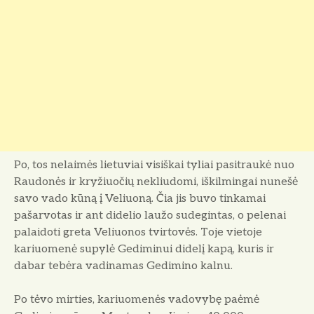
Po, tos nelaimės lietuviai visiškai tyliai pasitraukė nuo
Raudonės ir kryžiuočių nekliudomi, iškilmingai nunešė
savo vado kūną į Veliuoną. Čia jis buvo tinkamai
pašarvotas ir ant didelio laužo sudegintas, o pelenai
palaidoti greta Veliuonos tvirtovės. Toje vietoje
kariuo­menė supylė Gediminui didelį kapą, kuris ir
dabar tebėra vadinamas Gedimi­no kalnu.
Po tėvo mirties, kariuomenės vadovybę paėmė