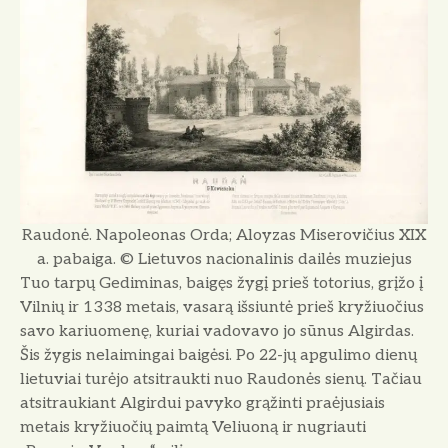
Raudonė. Napoleonas Orda; Aloyzas Miserovičius XIX
a. pabaiga. © Lietuvos nacionalinis dailės muziejus
Tuo tarpų Gediminas, baigęs žygį prieš
totorius, grįžo į
Vilnių ir 1338 metais, vasarą išsiuntė prieš kryžiuočius
savo kariuomenę, kuriai vadovavo jo sūnus Algirdas.
Šis žygis nelaimingai baigėsi. Po 22-jų apgulimo dienų
lietuviai turėjo atsitraukti nuo Raudonės sienų. Ta­čiau
atsitraukiant Algirdui pavyko grą­žinti praėjusiais
metais kryžiuočių paimtą Veliuoną ir nugriauti