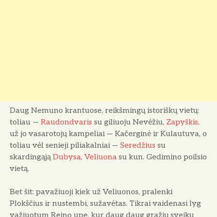
Daug Nemuno krantuose, reikšmingų istoriškų vietų:
toliau —
Raudondvaris
su giliuoju Nevėžiu,
Zapyškis
,
už jo vasarotojų kampeliai — Kačerginė ir Kulautuva, o
toliau vėl senieji piliakal­niai —
Seredžius
su
skardingąją
Duby­sa
,
Veliuona
su kun. Gedimino poilsio
vietą.
Bet šit: pavažiuoji kiek už Veliuo­nos, pralenki
Plokščius ir nustembi, su­žavėtas. Tikrai vaidenasi lyg
važiuo­tum Reino upe, kur daug daug gražių sveikų