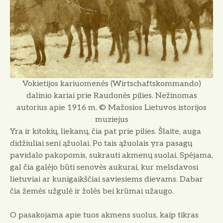
Vokietijos kariuomenės (Wirtschaftskommando)
dalinio kariai prie Raudonės pilies. Nežinomas
autorius apie 1916 m. © Mažosios Lietuvos istorijos
muziejus
Yra ir kitokių, liekanų, čia pat prie pilies. Šlaite, auga
didžiuliai seni ąžuo­lai. Po tais ąžuolais yra pasagų
pavidalo pakopomis, sukrauti akmenų suolai. Spė­jama,
gal čia galėjo būti senovės aukurai, kur melsdavosi
lietuviai ar kuni­gaikščiai saviesiems dievams. Dabar
čia žemės užgulė ir žolės bei krūmai užaugo.
O pasakojama apie tuos akmens suo­lus, kaip tikras