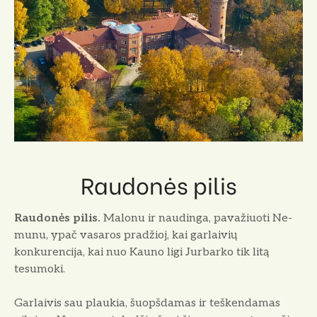
Raudonės pilis
Raudonės pilis.
Malonu ir naudinga, pavažiuoti Ne­
munu, ypač vasaros pradžioj, kai garlai­vių
konkurencija, kai nuo Kauno ligi Jurbarko tik litą
tesumoki.
Garlaivis sau plaukia, šuopšdamas ir teškendamas