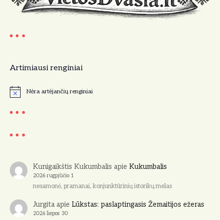
Artimiausi renginiai
Nėra artėjančių renginiai
N
o
t
i
c
e
Kunigaikštis Kukumbalis
apie
Kukumbalis
2026 rugpjūčio 1
nesamonė, pramanai, konjunktūrinių istorikų melas
Jurgita
apie
Lūkstas: paslaptingasis Žemaitijos ežeras
2026 liepos 30