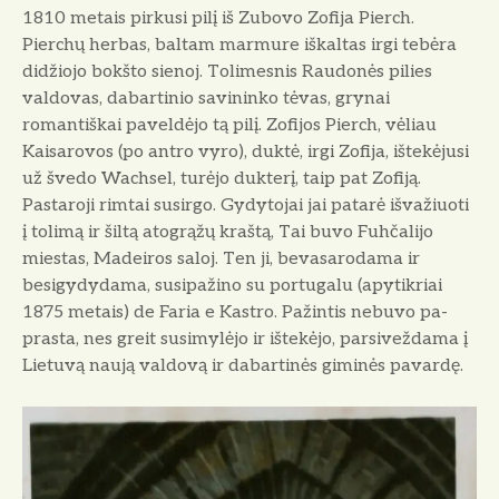
1810 me­tais pirkusi pilį iš Zubovo Zofija Pierch.
Pierchų herbas, baltam marmure iškaltas irgi tebėra
didžiojo bokšto sie­noj. Tolimesnis Raudonės pilies
valdo­vas, dabartinio savininko tėvas, grynai
romantiškai paveldėjo tą pilį. Zofijos Pierch, vėliau
Kaisarovos (po antro vyro), duktė, irgi Zofija, ištekėjusi
už švedo Wachsel, turėjo dukterį, taip pat Zofiją.
Pastaroji rimtai susirgo. Gydytojai jai patarė išvažiuoti
į tolimą ir šiltą atogrąžų kraštą, Tai buvo Fuhčalijo
miestas, Madeiros saloj. Ten ji, bevasarodama ir
besigydydama, susipaži­no su portugalu (apytikriai
1875 metais) de Faria e Kastro. Pažintis nebuvo pa­
prasta, nes greit susimylėjo ir ištekėjo, parsiveždama į
Lietuvą naują valdovą ir dabartinės giminės pavardę.