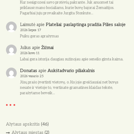
Kur nesigrozesi savo protėvių pakrante. Juk anuomet tai
priklausė mano bocialiams, kurie buvę bajorai Žemaitijos.
Pagarbiai juju provaikaite Jurgita Stonkute…
Laimutė
apie
Plateliai: paslaptinga pradžia Pilies saloje
2026 liepos 17
Puiku geras aprašymas
Julius
apie
Žižmai
2026 kovo 11
Labai gera istorija daugiau sužinojau apie senelio gimta kaima.
Donatas
apie
Aukštadvario piliakalnis
2026 vasario 25
Jūsų prašo įvertinti vietovę, o Jūs joje greičiausiai net buvęs
nesate ir vietoje to, vertinate gramatines klaidas tekste,
parašytame beveik…
Alytaus apskritis
(46)
Alytaus miestas
(2)