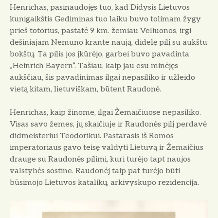
Henrichas, pasinaudojęs tuo, kad Di­dysis Lietuvos
kunigaikštis Gediminas tuo laiku buvo tolimam žygy
prieš toto­rius, pastatė 9 km. žemiau Veliuonos, irgi
dešiniajam Nemuno krante naują, didelę pilį su aukštu
bokštų. Ta pilis jos įkūrėjo, garbei buvo pavadinta
„Heinrich Bayern”. Tašiau, kaip jau esu mi­nėjęs
aukščiau, šis pavadinimas ilgai nepasiliko ir užleido
vietą kitam, lietuviškam, būtent Raudonė.
Henrichas, kaip žinome, ilgai Žemaičiuose nepasiliko.
Visas savo žemes, jų skaičiuje ir Raudonės pilį perdavė
didmeisteriui Teodorikui. Pastarasis iš Ro­mos
imperatoriaus gavo teisę valdyti Lietuvą ir Žemaičius
drauge su Raudo­nės pilimi, kuri turėjo tapt naujos
valstybės sostine. Raudonėj taip pat turėjo būti
būsimojo Lietuvos katalikų, arkivyskupo rezidencija.