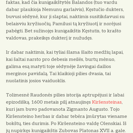
faktas, kad čia kuni­gaikštytės Balandos (tuo vardu
dabar plaukioja Nemunu garlaivis), Kęstučio dukters,
buvusi sėdynė, kur ji slaptai, naktimis susitikdavusi su
belaisviu kry­žiuočių. Pamilusi tą kryžiuotį ir norė­jusi
pabėgti. Bet sužinojęs kunigaikštis Kęstutis, to krašto
valdovas, prakeikęs dukterį ir nužudęs.
Ir dabar naktimis, kai tyliai šlama šlaito medžių lapai,
kai šaltai narsto pro debesis meilės, burtų mėnuo,
galima esą matyti toje sėdynėje žavingai dai­lios
merginos pavidalą. Tai klaikioji pi­lies dvasia, tai
nuolatinis josios vaiduoklis.
Tolimesnė Raudonės pilies istorija aptrupėjusi ir labai
epizodišką. 1600 me­tais pilį atnaujinęs
Kiršensteinas
,
kuri jam buvo padovanota Zigmanto Augu­sto. Tojo
Kiršensteino herbas ir dabar tebėra įmūrytas viename
bokštų, ties durimis. Po Kiršensteino valdę Olenskiai. Iš
jų nupirkęs kunigaikštis Zubo­vas Platonas XVII a. gale.