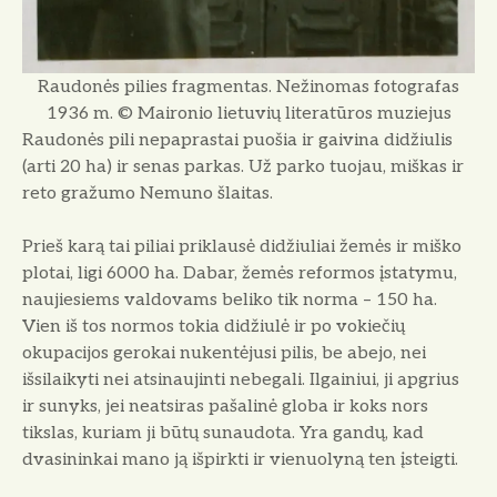
Raudonės pilies fragmentas. Nežinomas fotografas
1936 m. © Maironio lietuvių literatūros muziejus
Raudonės pili nepaprastai puošia ir gaivina didžiulis
(arti 20 ha) ir senas parkas. Už parko tuojau, miškas ir
reto gražumo Nemuno šlaitas.
Prieš karą tai piliai priklausė didžiu­liai žemės ir miško
plotai, ligi 6000 ha. Dabar, žemės reformos įstatymu,
nau­jiesiems valdovams beliko tik norma – 150 ha.
Vien iš tos normos tokia didžiulė ir po vokiečių
okupacijos gerokai nukentėjusi pilis, be abejo, nei
išsilaikyti nei atsinaujinti nebegali. Ilgainiui, ji apgrius
ir sunyks, jei neatsiras pašalinė globa ir koks nors
tikslas, kuriam ji būtų sunaudota. Yra gandų, kad
dvasininkai mano ją išpirkti ir vienuolyną ten įsteigti.