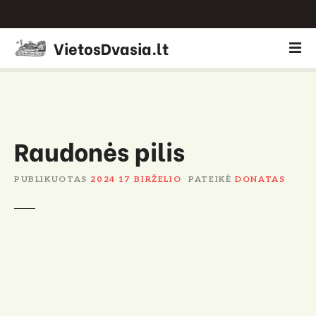
P
VietosDvasia.lt
e
r
e
i
t
i
Raudonės pilis
p
r
PUBLIKUOTAS
2024 17 BIRŽELIO
PATEIKĖ
DONATAS
i
e
t
u
r
i
n
i