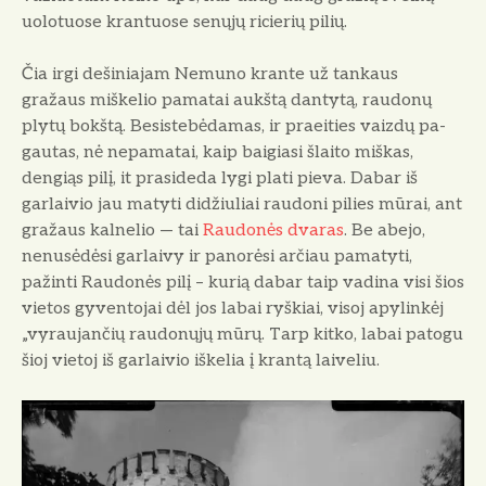
uolotuose krantuose senųjų ricierių pilių.
Čia irgi dešiniajam Nemuno krante už tankaus
gražaus miškelio pamatai aukštą dantytą, raudonų
plytų bokštą. Besistebėdamas, ir praeities vaizdų pa­
gautas, nė nepamatai, kaip baigiasi šlaito miškas,
dengiąs pilį, it prasideda lygi plati pieva. Dabar iš
garlaivio jau matyti didžiu­liai raudoni pilies mūrai, ant
gražaus kalnelio — tai
Raudonės dvaras
. Be abejo,
nenusėdėsi garlaivy ir panorėsi arčiau pamatyti,
pažinti Raudonės pilį – kurią dabar taip vadina visi šios
vietos gyventojai dėl jos labai ryškiai, visoj apylinkėj
„vyraujančių raudonųjų mūrų. Tarp kitko, labai patogu
šioj vietoj iš garlaivio iškelia į krantą laiveliu.