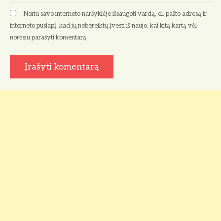
š
Noriu savo interneto naršyklėje išsaugoti vardą, el. pašto adresą ir
ų
interneto puslapį, kad jų nebereiktų įvesti iš naujo, kai kitą kartą vėl
norėsiu parašyti komentarą.