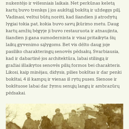
nukentėjo ir vėlesniais laikais. Net perkūnas keletą
kartų buvo trenkęs į jos aukštąjį bokštą ir uždegęs pilį.
Vadinasi, veltui būtų norėti, kad šiandien ji atrodytų
lygiai tokia pat, kokia buvo savų įkūrimo me­tu. Daug
kartų amžių bėgyje ji buvo restauruota ir atnaujinta,
šiandien ji gana sumoderninta ir visai pritaikyta šių
laikų gyvenimo sąlygoms. Bet vis dėlto daug joje
pasiliko charakteringų seno­vės pėdsakų. Svarbiausia,
kad ir dabar­tinė jos architektūra, labai stilingą ir
gražiai išlaikytos senovės pilių formos bei charakteris.
Likosi, kaip minėjau, didysis, pilies bokštas ir dar penki
bokš­tai, 4 iš kampų ir vienas iš rytų pu­ses. Sienose ir
bokštuose labai dar žy­mu senųjų langų ir ambrazūrų
pėdsakai.