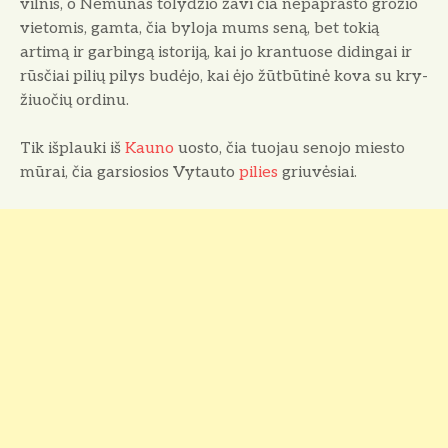
vilnis, o Nemunas toly­džio žavi čia nepaprasto grožio
vieto­mis, gamta, čia byloja mums seną, bet tokią
artimą ir garbingą istoriją, kai jo krantuose didingai ir
rūsčiai pilių pilys budėjo, kai ėjo žūtbūtinė kova su kry­
žiuočių ordinu.
Tik išplauki iš
Kauno
uosto, čia tuo­jau senojo miesto
mūrai, čia garsiosios Vytauto
pilies
griuvėsiai.