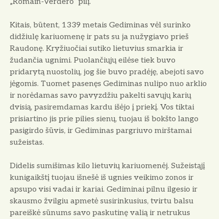
„Romain-Verdero“ pilį.
Kitais, būtent, 1339 metais Gedimi­nas vėl surinko
didžiulę kariuomenę ir pats su ja nužygiavo prieš
Raudonę. Kryžiuočiai sutiko lietuvius smarkia ir
žudančia ugnimi. Puolančiųjų eilėse tiek buvo
pridarytą nuostolių, jog šie buvo pradėję, abejoti savo
jėgomis. Tuo­met pasenęs Gediminas nulipo nuo ar­klio
ir norėdamas savo pavyzdžiu pakelti savųjų karių
dvisią, pasiremdamas kardu išėjo į priekį. Vos tiktai
prisiarti­no jis prie pilies sienų, tuojau iš bokšto lango
pasigirdo šūvis, ir Gediminas pargriuvo mirštamai
sužeistas.
Didelis sumišimas kilo lietuvių ka­riuomenėj. Sužeistąjį
kunigaikštį tuo­jau išnešė iš ugnies veikimo zonos ir
apsupo visi vadai ir kariai. Gediminai pilnu ilgesio ir
skausmo žvilgiu apmetė susirinkusius, tvirtu balsu
pareiškė sūnums savo paskutinę valią ir netrukus