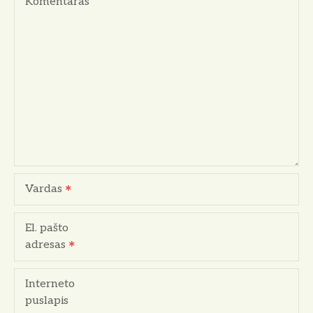
Komentaras
c
i
j
a
t
a
r
Vardas
p
El. pašto
į
adresas
r
Interneto
a
puslapis