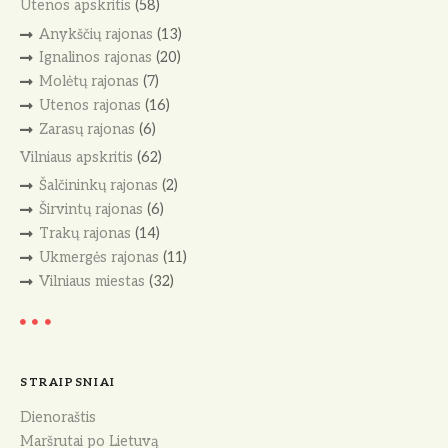
Utenos apskritis
(58)
Anykščių rajonas
(13)
Ignalinos rajonas
(20)
Molėtų rajonas
(7)
Utenos rajonas
(16)
Zarasų rajonas
(6)
Vilniaus apskritis
(62)
Šalčininkų rajonas
(2)
Širvintų rajonas
(6)
Trakų rajonas
(14)
Ukmergės rajonas
(11)
Vilniaus miestas
(32)
STRAIPSNIAI
Dienoraštis
Maršrutai po Lietuvą