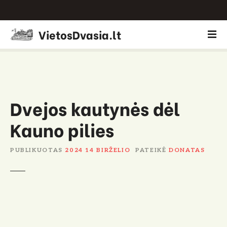
P
VietosDvasia.lt
e
r
e
i
t
i
Dvejos kautynės dėl
p
Kauno pilies
r
i
e
PUBLIKUOTAS
2024 14 BIRŽELIO
PATEIKĖ
DONATAS
t
u
r
i
n
i