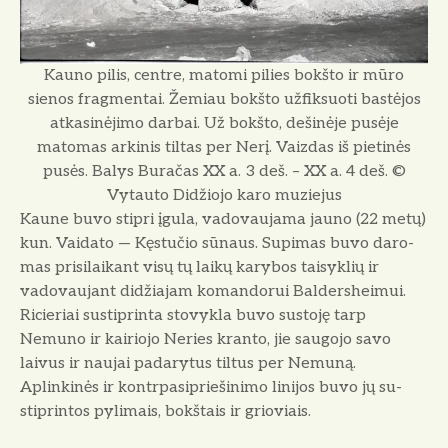
Kauno pilis, centre, matomi pilies bokšto ir mūro
sienos fragmentai. Žemiau bokšto užfiksuoti bastėjos
atkasinėjimo darbai. Už bokšto, dešinėje pusėje
matomas arkinis tiltas per Nerį. Vaizdas iš pietinės
pusės. Balys Buračas XX a. 3 deš. – XX a. 4 deš. ©
Vytauto Didžiojo karo muziejus
Kaune buvo stipri įgula, vadovau­jama jauno (22 metų)
kun. Vaidato — Kęstučio sūnaus. Supimas buvo daro­
mas prisilaikant visų tų laikų karybos taisyklių ir
vadovaujant didžiajam komandorui Baldersheimui.
Ricieriai sustiprinta stovykla buvo sustoję tarp
Nemuno ir kairiojo Neries kranto, jie saugojo savo
laivus ir naujai padary­tus tiltus per Nemuną.
Aplinkinės ir kontrpasipriešinimo linijos buvo jų su­
stiprintos pylimais, bokštais ir grio­viais.