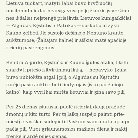
Lietuva tuokart, matyti, labai buvo kryžiuočių
nusilpninta ir dar neatsiga­vusi po jų žiaurių įsiveržimų,
nes iš šalies neįstengė priešintis. Lietuvos kunigaikščiai
— Algirdas, Kęstutis ir Patrikas — suskubo atvykti
Kauno gelbėti. Jie sustojo dešiniojo Nemuno kranto
aukštumose, (Žaliajam kalne) ir aiškiai matė apačioje
ricierių pasi­rengimus.
Bendra Algirdo, Kęstučio ir Kauno įgulos ataka, tikslu
suardyti priešo įsi­tvirtinimų liniją, — nepavyko. Įgula
buvo nublokšta atgal į pilį, o Algir­das su Kęstučiu
turėjo pasitraukti ir būti liudytojais (iš to pat žaliojo
kal­no), kaip vyriškai miršta lietuviai ir gina savo pilį.
Per 25 dienas įsiutusiai puolė ricieriai, daug pražudę
žmonių ir kito tur­to. Per tą laiką suspėjo paimti prie­
miestį ir visiškai sudeginti. Paskum siauru ratu apsupo
pačią pilį. Visos griaunamosios mašinos dieną ir naktį
trenkė ir ardė pilies sienas.