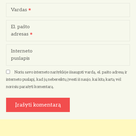
r
Vardas
p
El. pašto
į
adresas
r
Interneto
a
puslapis
š
Noriu savo interneto naršyklėje išsaugoti vardą, el. pašto adresą ir
ų
interneto puslapį, kad jų nebereiktų įvesti iš naujo, kai kitą kartą vėl
norėsiu parašyti komentarą.