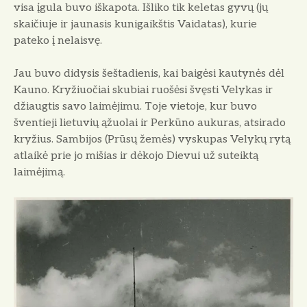
visa įgula buvo iškapota. Išliko tik ke­letas gyvų (jų
skaičiuje ir jaunasis kunigaikštis Vaidatas), kurie
pateko į nelaisvę.
Jau buvo didysis šeštadienis, kai baigėsi kautynės dėl
Kauno. Kryžiuo­čiai skubiai ruošėsi švęsti Velykas ir
džiaugtis savo laimėjimu. Toje vietoje, kur buvo
šventieji lietuvių ąžuolai ir Perkūno aukuras, atsirado
kryžius. Sambijos (Prūsų žemės) vyskupas Ve­lykų rytą
atlaikė prie jo mišias ir dė­kojo Dievui už suteiktą
laimėjimą.