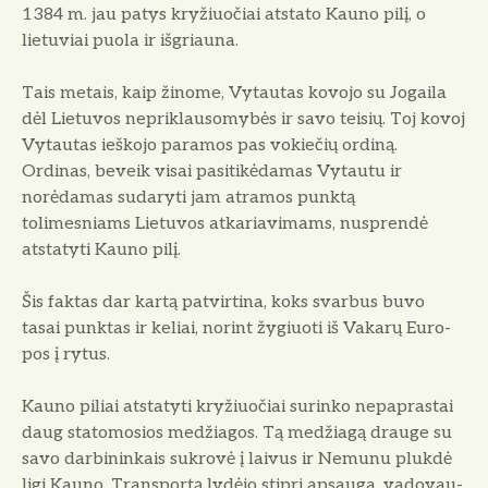
1384 m. jau patys kryžiuočiai atstato Kauno pilį, o
lietuviai puola ir iš­griauna.
Tais metais, kaip žinome, Vytau­tas kovojo su Jogaila
dėl Lietuvos ne­priklausomybės ir savo teisių. Toj ko­voj
Vytautas ieškojo paramos pas vo­kiečių ordiną.
Ordinas, beveik visai pasitikėdamas Vytautu ir
norėdamas sudaryti jam atramos punktą
tolimesniams Lietuvos atkariavimams, nu­sprendė
atstatyti Kauno pilį.
Šis faktas dar kartą patvirtina, koks svarbus buvo
tasai punktas ir keliai, norint žygiuoti iš Vakarų Euro­
pos į rytus.
Kauno piliai atstatyti kryžiuočiai surinko nepaprastai
daug statomosios medžiagos. Tą medžiagą drauge su
savo darbininkais sukrovė į laivus ir Nemunu plukdė
ligi Kauno. Trans­portą lydėjo stipri apsauga, vadovau­