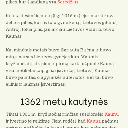
pilies, kur šiandieną yra
Sere­džius
.
Keletą dešimčių metų (ligi 1316 m.) ėjo smarki kova
dėl tos pilies, ku­ri iš tolo gynė kelią į Lietuvos gilumą.
Antroji tokia pilis, jau arčiau Lietuvos vidurio, buvo
Kaunas.
Kai minėtais metais buvo išgriauta Bisėna ir buvo
miręs narsus Lietuvos gynėjas kun. Vytenis,
kryžiuočiai įsi­drąsino ir pirmą kartą užpuolė Kauną,
visai netikėtai taip giliai įsiveržę į Lie­tuvą. Kaunas
buvo paimtas, o apylin­kės nuteriotos. Bet tai buvo
eilinis ir laikinas įsiveržimas.
1362 metų kautynės
Tiktai 1361 m. kryžiuočiai rimčiau susidomėjo
Kaunu
ir įvertino jo reikš­mę. Jiem rodėsi, kad
Kauną
paėmus,