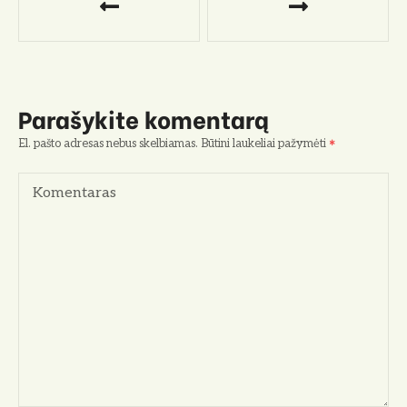
a
v
i
Parašykite komentarą
g
El. pašto adresas nebus skelbiamas.
Būtini laukeliai pažymėti
a
Komentaras
c
i
j
a
t
a