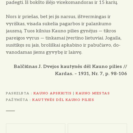
padegti. Iš bokšto išėjo vicekomandoras ir 15 ka­rių.
Nors ir priešas, bet jei jis narsus, ištvermingas ir
vyriškas, visada suke­lia pagarbos ir palankumo
jausmą. Tuos kilnius Kauno pilies gynėjus — tikros
pareigos vyrus — tinkamai įvertino lietuviai. Jogaila,
susitikęs su jais, broliškai apkabino ir pabučiavo, do­
vanodamas jiems gyvybę ir laisvę.
Balčiūnas J. Dvejos kautynės dėl Kauno pilies //
Kardas. – 1931, Nr. 7, p. 98-106
PASKELBTA
KAUNO APSKRITIS
|
KAUNO MIESTAS
PAŽYMĖTA
KAUTYNĖS DĖL KAUNO PILIES
N