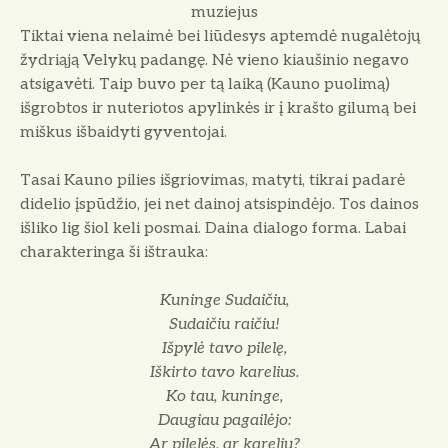
muziejus
Tiktai viena nelaimė bei liūdesys aptemdė nugalėtojų
žydriąją Velykų padangę. Nė vieno kiaušinio negavo
atsigavėti. Taip buvo per tą laiką (Kauno puolimą)
išgrobtos ir nuteriotos apylinkės ir į krašto gilumą bei
miškus išbaidyti gyventojai.
Tasai Kauno pilies išgriovimas, matyti, tikrai padarė
didelio įspūdžio, jei net dainoj atsispindėjo. Tos dainos
išliko lig šiol keli posmai. Daina dia­logo forma. Labai
charakteringa ši iš­trauka:
Kuninge Sudaičiu,
Sudaičiu raičiu!
Išpylė tavo pilelę,
Iškirto tavo karelius.
Ko tau, kuninge,
Daugiau pagailėjo:
Ar pilelės, ar karelių?