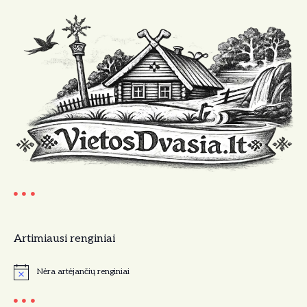
Artimiausi renginiai
Nėra artėjančių renginiai
N
o
t