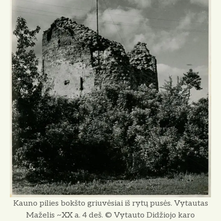
Kauno pilies bokšto griuvėsiai iš rytų pusės. Vytautas
Maželis ~XX a. 4 deš. © Vytauto Didžiojo karo