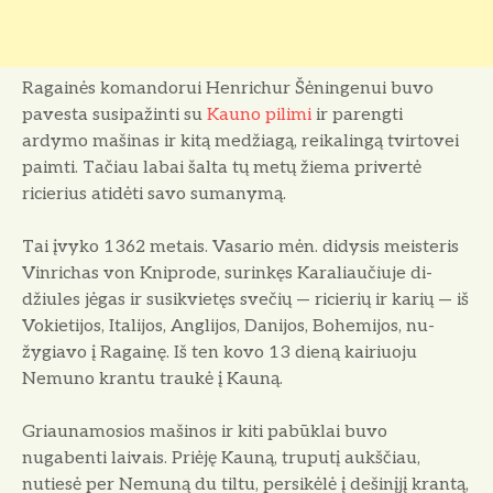
Ragainės komandorui Henrichur Šėningenui buvo
pavesta susipažinti su
Kauno pilimi
ir parengti
ardymo mašinas ir kitą medžiagą, reikalingą tvirtovei
paimti. Tačiau labai šalta tų metų žiema privertė
ricierius atidėti savo sumanymą.
Tai įvyko 1362 metais. Vasario mėn. didysis meisteris
Vinrichas von Kniprode, surinkęs Karaliaučiuje di­
džiules jėgas ir susikvietęs svečių — ricierių ir karių — iš
Vokietijos, Ita­lijos, Anglijos, Danijos, Bohemijos, nu­
žygiavo į Ragainę. Iš ten kovo 13 dieną kairiuoju
Nemuno krantu trau­kė į Kauną.
Griaunamosios mašinos ir kiti pa­būklai buvo
nugabenti laivais. Priėję Kauną, truputį aukščiau,
nutiesė per Nemuną du tiltu, persikėlė į dešinįjį krantą,