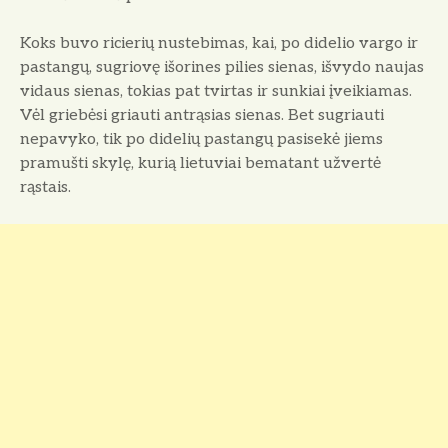
Koks buvo ricierių nustebimas, kai, po didelio vargo ir
pastangų, sugriovę išorines pilies sienas, išvydo naujas
vidaus sienas, tokias pat tvirtas ir sunkiai įveikiamas.
Vėl griebėsi griau­ti antrąsias sienas. Bet sugriauti
nepa­vyko, tik po didelių pastangų pasise­kė jiems
pramušti skylę, kurią lietu­viai bematant užvertė
rąstais.