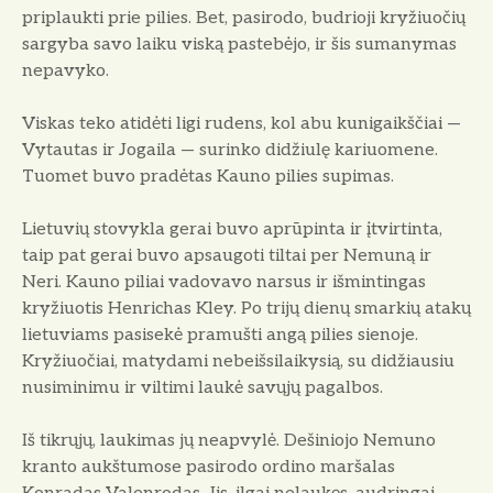
priplaukti prie pilies. Bet, pasirodo, budrioji kry­žiuočių
sargyba savo laiku viską pa­stebėjo, ir šis sumanymas
nepavyko.
Viskas teko atidėti ligi rudens, kol abu kunigaikščiai —
Vytautas ir Jo­gaila — surinko didžiulę kariuomene.
Tuomet buvo pradėtas Kauno pilies supimas.
Lietuvių stovykla gerai buvo aprū­pinta ir įtvirtinta,
taip pat gerai buvo apsaugoti tiltai per Nemuną ir
Neri. Kauno piliai vadovavo narsus ir išmin­tingas
kryžiuotis Henrichas Kley. Po trijų dienų smarkių atakų
lietuviams pasisekė pramušti angą pilies sienoje.
Kryžiuočiai, matydami nebeišsilaikysią, su didžiausiu
nusiminimu ir viltimi laukė savųjų pagalbos.
Iš tikrųjų, laukimas jų neapvylė. Dešiniojo Nemuno
kranto aukštumose pasirodo ordino maršalas