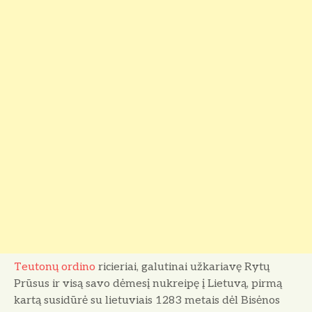
Teutonų ordino
ricieriai, galutinai užkariavę Rytų
Prūsus ir visą savo dė­mesį nukreipę į Lietuvą, pirmą
kartą susidūrė su lietuviais 1283 metais dėl Bisėnos