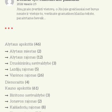
2026 vasario 25
Jūsų prašo įvertinti vietovę, o Jūs joje greičiausiai net buvęs
nesate ir vietoje to, vertinate gramatines klaidas tekste,
parašytame beveik…
Alytaus apskritis
(46)
Alytaus miestas
(2)
Alytaus rajonas
(12)
Druskininkų savivaldybė
(3)
Lazdijų rajonas
(5)
Varėnos rajonas
(26)
Dienoraštis
(4)
Kauno apskritis
(61)
Birštono savivaldybė
(3)
Jonavos rajonas
(2)
Kaišiadorių rajonas
(8)