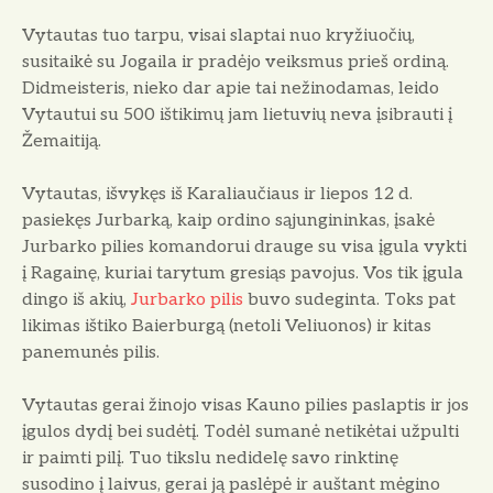
Vytautas tuo tarpu, visai slaptai nuo kryžiuočių,
susitaikė su Jogaila ir pradėjo veiksmus prieš ordiną.
Didmeisteris, nieko dar apie tai nežinoda­mas, leido
Vytautui su 500 ištikimų jam lietuvių neva įsibrauti į
Žemaitiją.
Vytautas, išvykęs iš Karaliaučiaus ir liepos 12 d.
pasiekęs Jurbarką, kaip ordino sąjungininkas, įsakė
Jurbarko pilies komandorui drauge su visa įgu­la vykti
į Ragainę, kuriai tarytum gre­siąs pavojus. Vos tik įgula
dingo iš akių,
Jurbarko pilis
buvo sudeginta. Toks pat
likimas ištiko Baierburgą (netoli Veliuonos) ir kitas
panemunės pilis.
Vytautas gerai žinojo visas Kauno pilies paslaptis ir jos
įgulos dydį bei sudėtį. Todėl sumanė netikėtai užpulti
ir paimti pilį. Tuo tikslu nedidelę sa­vo rinktinę
susodino į laivus, gerai ją paslėpė ir auštant mėgino