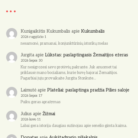
i
c
e
Kunigaikštis Kukumbalis
apie
Kukumbalis
2026 rugpjūčio 1
nesamonė, pramanai, konjunktūrinių istorikų melas
Jurgita
apie
Lūkstas: paslaptingasis Žemaitijos ežeras
2026 liepos 30
Kur nesigrozesi savo protėvių pakrante. Juk anuomet tai
priklausė mano bocialiams, kurie buvę bajorai Žemaitijos.
Pagarbiai juju provaikaite Jurgita Stonkute…
Laimutė
apie
Plateliai: paslaptinga pradžia Pilies saloje
2026 liepos 17
Puiku geras aprašymas
Julius
apie
Žižmai
2026 kovo 11
Labai gera istorija daugiau sužinojau apie senelio gimta kaima.
Donatas
apie
Aukštadvario piliakalnis