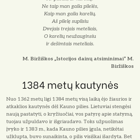
Ne taip man gaila pilelės,
Kaip man gaila karelių.
Aš pilelę supilsiu
Dvejais trejais meteliais,
O karelių neužauginsiu
ir dešimtais meteliais.
M. Biržiškos „Istorijos dainų atsiminimai” M.
Biržiškos
1384 metų kautynės
Nuo 1362 metų ligi 1384 metų vi­są laiką ėjo žiaurios ir
atkaklios kau­tynės dėl Kauno pilies. Lietuviai sten­gėsi
naują pastatyti, o kryžiuočiai, vos patyrę apie statymą,
tuojau už­puldavo ir išgriaudavo. Toks užpuoli­mas
įvyko ir 1383 m., kada Kauno pi­lies įgula, netikėtai
užklupta, buvo su­naikinta, o pilis visiškai išardyta. Bet