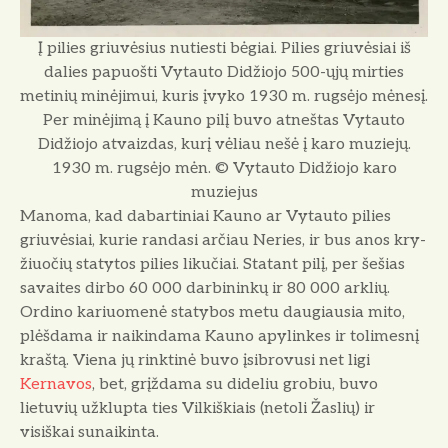
Į pilies griuvėsius nutiesti bėgiai. Pilies griuvėsiai iš
dalies papuošti Vytauto Didžiojo 500-ųjų mirties
metinių minėjimui, kuris įvyko 1930 m. rugsėjo mėnesį.
Per minėjimą į Kauno pilį buvo atneštas Vytauto
Didžiojo atvaizdas, kurį vėliau nešė į karo muziejų.
1930 m. rugsėjo mėn. © Vytauto Didžiojo karo
muziejus
Manoma, kad dabartiniai Kauno ar Vytauto pilies
griuvėsiai, kurie ran­dasi arčiau Neries, ir bus anos kry­
žiuočių statytos pilies likučiai. Statant pilį, per šešias
savaites dirbo 60 000 darbininkų ir 80 000 arklių.
Ordino kariuomenė statybos metu daugiausia mito,
plėšdama ir naikindama Kauno apylinkes ir tolimesnį
kraštą. Viena jų rinktinė buvo įsibrovusi net ligi
Kernavos
, bet, grįždama su dideliu grobiu, buvo
lietuvių užklupta ties Vilkiškiais (netoli Žaslių) ir
visiškai su­naikinta.