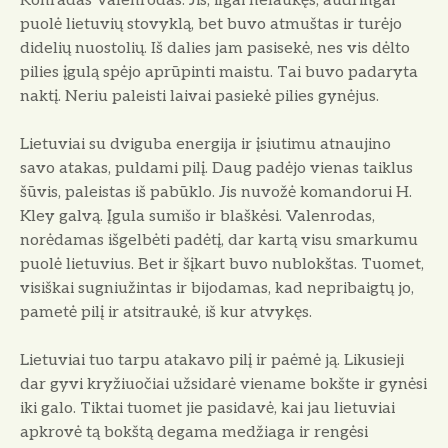
Konradas Valenrodas. Jis, ilgai nelaukęs, au­dringai
puolė lietuvių stovyklą, bet bu­vo atmuštas ir turėjo
didelių nuosto­lių. Iš dalies jam pasisekė, nes vis dėlto
pilies įgulą spėjo aprūpinti maistu. Tai buvo padaryta
naktį. Ne­riu paleisti laivai pasiekė pilies gynėjus.
Lietuviai su dviguba energija ir įsiutimu atnaujino
savo atakas, pulda­mi pilį. Daug padėjo vienas taiklus
šūvis, paleistas iš pabūklo. Jis nuvožė komandorui H.
Kley galvą. Įgula su­mišo ir blaškėsi. Valenrodas,
norėda­mas išgelbėti padėtį, dar kartą visu smarkumu
puolė lietuvius. Bet ir šįkart buvo nublokštas. Tuomet,
visiškai sugniužintas ir bijodamas, kad nepribaigtų jo,
pametė pilį ir atsitraukė, iš kur atvykęs.
Lietuviai tuo tarpu atakavo pilį ir paėmė ją. Likusieji
dar gyvi kryžiuo­čiai užsidarė viename bokšte ir gynė­si
iki galo. Tiktai tuomet jie pasidavė, kai jau lietuviai
apkrovė tą bokštą de­gama medžiaga ir rengėsi