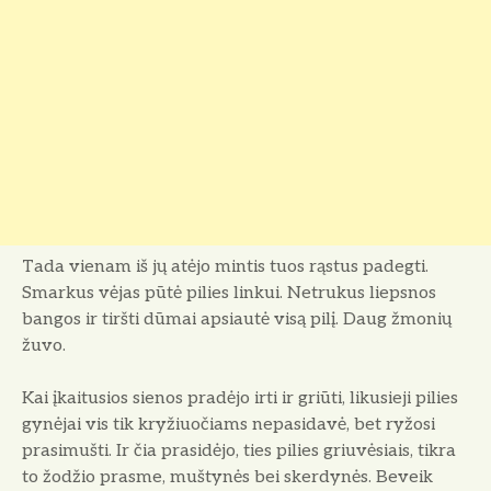
Tada vienam iš jų atėjo mintis tuos rąstus padegti.
Smarkus vėjas pūtė pilies linkui. Netrukus liepsnos
bangos ir tiršti dūmai apsiautė visą pilį. Daug žmonių
žuvo.
Kai įkaitusios sienos pradėjo irti ir griūti, likusieji pilies
gynėjai vis tik kryžiuočiams nepasidavė, bet ryžosi
prasimušti. Ir čia prasidėjo, ties pi­lies griuvėsiais, tikra
to žodžio pras­me, muštynės bei skerdynės. Beveik