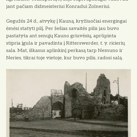
jant pačiam didmeisteriui Konradui Zolneriui.
Gegužės 24 d., atvykę į Kauną, kryžiuočiai energingai
ėmėsi statyti pilį. Per šešias savaitės pilis jau buvo
pastatyta ant senųjų Kauno griuvėsių, aprūpinta
stipria įgula ir pavadinta į Ritterswerder, t. y. ricierių
sala. Mat, iškasus aplinkinį perkasą tarp Nemu­no ir
Neries, tikrai toje vietoje, kur buvo pilis, radosi salą.