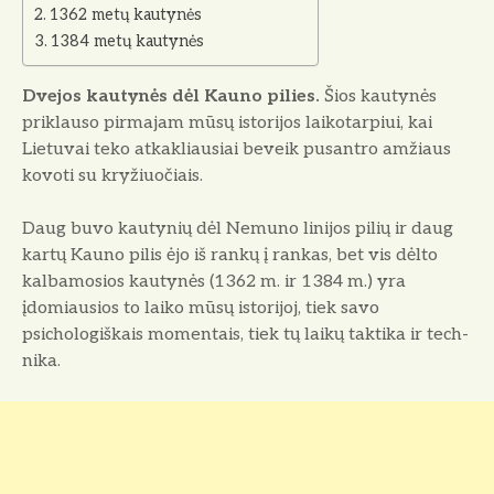
1362 metų kautynės
1384 metų kautynės
Dvejos kautynės dėl Kauno pilies.
Šios kautynės
priklauso pirmajam mūsų istorijos laikotarpiui, kai
Lietu­vai teko atkakliausiai beveik pusantro amžiaus
kovoti su kryžiuočiais.
Daug buvo kautynių dėl Nemuno linijos pilių ir daug
kartų Kauno pilis ėjo iš rankų į rankas, bet vis dėlto
kal­bamosios kautynės (1362 m. ir 1384 m.) yra
įdomiausios to laiko mūsų is­torijoj, tiek savo
psichologiškais mo­mentais, tiek tų laikų taktika ir tech­
nika.