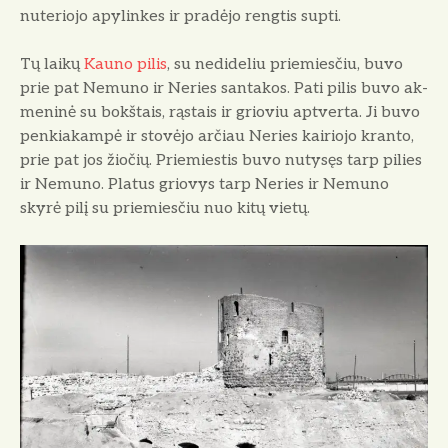
nuteriojo apylinkes ir pradėjo rengtis supti.
Tų laikų
Kauno pilis
, su nedideliu priemiesčiu, buvo
prie pat Nemuno ir Neries santakos. Pati pilis buvo ak­
meninė su bokštais, rąstais ir grioviu aptverta. Ji buvo
penkiakampė ir sto­vėjo arčiau Neries kairiojo kranto,
prie pat jos žiočių. Priemiestis buvo nutysęs tarp pilies
ir Nemuno. Platus griovys tarp Neries ir Nemuno
skyrė pilį su priemiesčiu nuo kitų vietų.