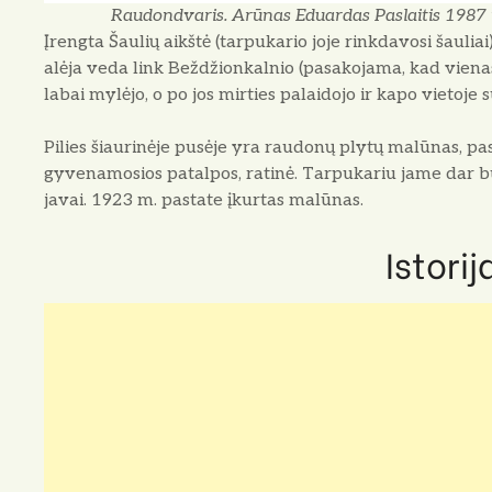
Raudondvaris. Arūnas Eduardas Paslaitis 1987 
Įrengta Šaulių aikštė (tarpukario joje rinkdavosi šauliai
alėja veda link Beždžionkalnio (pasakojama, kad vienas
labai mylėjo, o po jos mirties palaidojo ir kapo vietoje s
Pilies šiaurinėje pusėje yra raudonų plytų malūnas, p
gyvenamosios patalpos, ratinė. Tarpukariu jame dar b
javai. 1923 m. pastate įkurtas malūnas.
Istorij