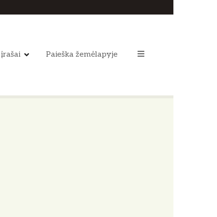
 įrašai
Paieška žemėlapyje