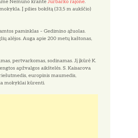
ajame Nemuno krante
Jurbarko rajone
.
okykla. Į pilies bokštą (33,5 m aukščio)
gamtos paminklas – Gedimino ąžuolas.
glių alėjos. Auga apie 200 metų kaštonas,
iamas, pertvarkomas, sodinamas. Jį įkūrė K.
rengtos apžvalgos aikštelės. S. Kaisarova
(riešutmedis, europinis maumedis,
sta mokyklai kūrenti.