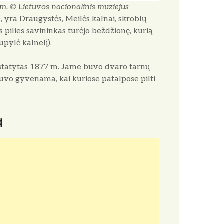
m. © Lietuvos nacionalinis muziejus
), yra Draugystės, Meilės kalnai, skroblų
 pilies savininkas turėjo beždžionę, kurią
upylė kalnelį).
astatytas 1877 m. Jame buvo dvaro tarnų
uvo gyvenama, kai kuriose patalpose pilti
a