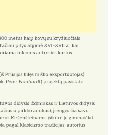
300 metus kaip kovų su kryžiuočiais
Tačiau pilys atgimė XVI–XVII a., kai
kiriama tokioms antrosios kartos
iš Prūsijos kilęs miško eksportuotojas)
ok.
Peter Nonhardt
) projektą pasistatė
tuvos didysis iždininkas ir Lietuvos didysis
ačiusio pirklio anūkas), įrengęs čia savo
mirus Kiršenšteinams, įsikūrė jų giminaičiai
ia pagal klasicizmo tradicijas; autorius