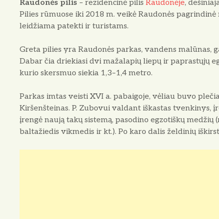
Raudonės pilis
– rezidencinė pilis
Raudonėje
, dešini
Pilies rūmuose iki 2018 m. veikė Raudonės pagrindinė m
leidžiama patekti ir turistams.
Greta pilies yra Raudonės parkas, vandens malūnas, 
Dabar čia driekiasi dvi mažalapių liepų ir paprastųjų e
kurio skersmuo siekia 1,3–1,4 metro.
Parkas imtas veisti XVI a. pabaigoje, vėliau buvo pleč
Kiršenšteinas. P. Zubovui valdant iškastas tvenkinys, į
įrengė naują takų sistemą, pasodino egzotiškų medžių 
baltažiedis vikmedis ir kt.). Po karo dalis želdinių iškir