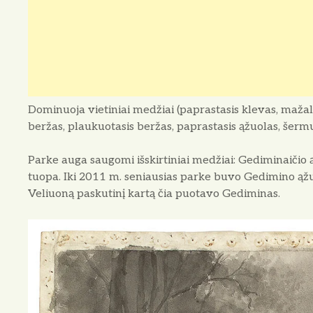
Dominuoja vietiniai medžiai (paprastasis klevas, mažala
beržas, plaukuotasis beržas, paprastasis ąžuolas, šermukš
Parke auga saugomi išskirtiniai medžiai: Gediminaičio 
tuopa. Iki 2011 m. seniausias parke buvo Gedimino ąž
Veliuoną paskutinį kartą čia puotavo Gediminas.