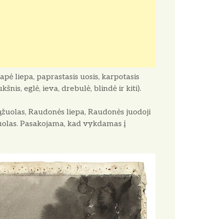
pė liepa, paprastasis uosis, karpotasis
nis, eglė, ieva, drebulė, blindė ir kiti).
ąžuolas, Raudonės liepa, Raudonės juodoji
uolas. Pasakojama, kad vykdamas į