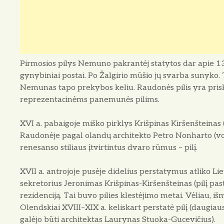
Pirmosios pilys Nemuno pakrantėj statytos dar apie 1
gynybiniai postai. Po Žalgirio mūšio jų svarba sunyko. 
Nemunas tapo prekybos keliu. Raudonės pilis yra pris
reprezentacinėms panemunės pilims.
XVI a. pabaigoje miško pirklys Krišpinas Kiršenšteinas (
Raudonėje pagal olandų architekto Petro Nonharto (v
renesanso stiliaus įtvirtintus dvaro rūmus – pilį.
XVII a. antrojoje pusėje didelius perstatymus atliko Lie
sekretorius Jeronimas Krišpinas-Kiršenšteinas (pilį past
rezidenciją. Tai buvo pilies klestėjimo metai. Vėliau, iš
Olendskiai XVIII–XIX a. keliskart perstatė pilį (daugiaus
galėjo būti architektas Laurynas Stuoka-Gucevičius).