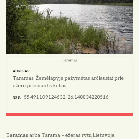
Taramas
ADRESAS
Taramas. Žemėlapyje pažymėtas arčiausiai prie
ežero prieinantis kelias.
55.491109124632, 26.148834228516
GPS
Taramas
arba Tarama – ežeras rytų Lietuvoje,