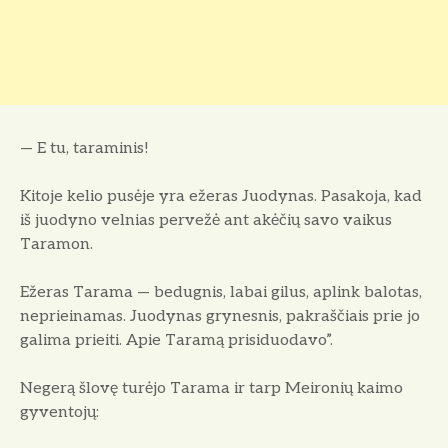
— E tu, taraminis!
Kitoje kelio pusėje yra ežeras Juodynas. Pasakoja, kad
iš juodyno velnias pervežė ant akėčių savo vaikus
Taramon.
Ežeras Tarama — bedugnis, labai gilus, aplink balotas,
ne­prieinamas. Juodynas grynesnis, pakraščiais prie jo
galima priei­ti. Apie Taramą prisiduodavo”.
Negerą šlovę turėjo Tarama ir tarp Meironių kaimo
gyven­tojų: