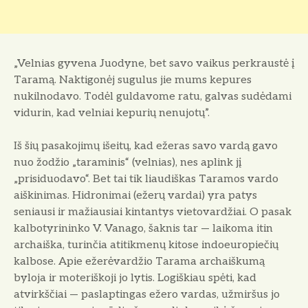
„Velnias gyvena Juodyne, bet savo vaikus perkraustė į
Taramą. Naktigonėj sugulus jie mums kepures
nukilnodavo. To­dėl guldavome ratu, galvas sudėdami
vidurin, kad velniai ke­purių nenujotų”.
Iš šių pasakojimų išeitų, kad ežeras savo vardą gavo
nuo žo­džio „taraminis“ (velnias), nes aplink jį
„prisiduodavo“. Bet tai tik liaudiškas Taramos var­do
aiškinimas. Hidronimai (eže­rų vardai) yra patys
seniausi ir mažiausiai kintantys vietovar­džiai. O pasak
kalbotyrininko V. Vanago, šaknis tar — laikoma itin
archaiška, turinčia atitikmenų kitose indoeuropiečių
kalbose. Apie ežerėvardžio Tarama archaiškumą
byloja ir moteriško­ji jo lytis. Logiškiau spėti, kad
atvirkščiai — paslaptingas eže­ro vardas, užmiršus jo