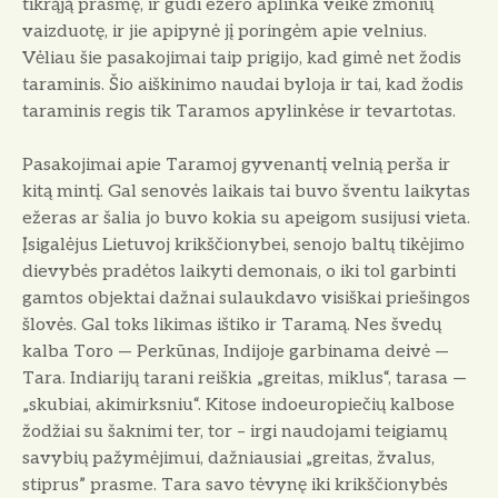
tikrąją prasmę, ir gūdi ežero aplinka veikė žmonių
vaizduotę, ir jie apipynė jį poringėm apie vel­nius.
Vėliau šie pasakojimai taip prigijo, kad gimė net žodis
ta­raminis. Šio aiškinimo naudai byloja ir tai, kad žodis
tarami­nis regis tik Taramos apylinkė­se ir tevartotas.
Pasakojimai apie Taramoj gyvenantį velnią perša ir
kitą mintį. Gal senovės laikais tai buvo šventu laikytas
ežeras ar šalia jo buvo kokia su apeigom susijusi vieta.
Įsigalėjus Lietu­voj krikščionybei, senojo baltų tikėjimo
dievybės pradėtos lai­kyti demonais, o iki tol garbinti
gamtos objektai dažnai sulaukda­vo visiškai priešingos
šlovės. Gal toks likimas ištiko ir Tara­mą. Nes švedų
kalba Toro — Perkūnas, Indijoje garbinama deivė —
Tara. Indiarijų tarani reiškia „greitas, miklus“, tarasa —
„skubiai, akimirksniu“. Ki­tose indoeuropiečių kalbose
žo­džiai su šaknimi ter, tor – irgi naudojami teigiamų
savybių pa­žymėjimui, dažniausiai „greitas, žvalus,
stiprus” prasme. Tara sa­vo tėvynę iki krikščionybės