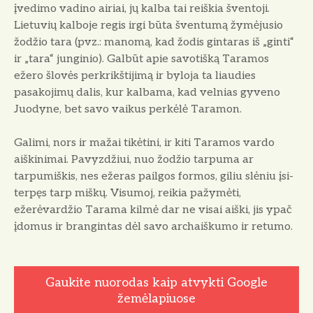
įve­dimo vadino airiai, jų kalba tai reiškia šventoji.
Lietuvių kalbo­je regis irgi būta šventumą žy­mėjusio
žodžio tara (pvz.: ma­nomą, kad žodis gintaras iš „gin­ti“
ir „tara“ junginio). Galbūt apie savotišką Taramos
ežero šlovės perkrikštijimą ir byloja ta liaudies
pasakojimų dalis, kur kalbama, kad velnias gyveno
Juodyne, bet savo vaikus perkė­lė Taramon.
Galimi, nors ir mažai tikėtini, ir kiti Taramos vardo
aiškini­mai. Pavyzdžiui, nuo žodžio tarpuma ar
tarpumiškis, nes ežeras pailgos formos, giliu slėniu įsi­
terpęs tarp miškų. Visumoj, rei­kia pažymėti,
ežerėvardžio Tara­ma kilmė dar ne visai aiški, jis ypač
įdomus ir brangintas dėl savo archaiškumo ir retumo.
Gaukite nuorodas kaip atvykti Google
žemėlapiuose