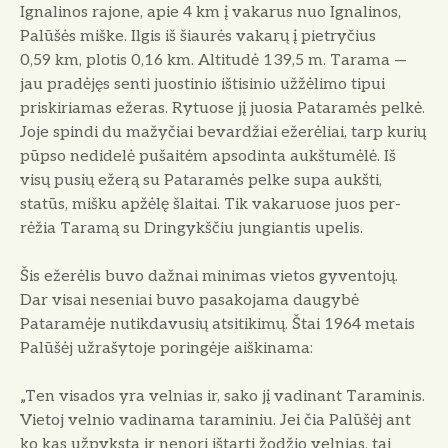
Ignalinos rajone, apie 4 km į vakarus nuo Ignalinos,
Palūšės miške. Ilgis iš šiaurės vakarų į pietryčius
0,59 km, plotis 0,16 km. Altitudė 139,5 m. Tarama —
jau pradėjęs senti juostinio ištisinio užžėlimo tipui
priskiriamas eže­ras. Rytuose jį juosia Pataramės pelkė.
Joje spindi du mažyčiai bevardžiai ežerėliai, tarp kurių
pūpso nedidelė pušaitėm apso­dinta aukštumėlė. Iš
visų pusių ežerą su Pataramės pelke supa aukšti,
statūs, mišku apžėlę šlaitai. Tik vakaruose juos per­
rėžia Taramą su Dringykščiu jungiantis upelis.
Šis ežerėlis buvo dažnai minimas vietos gyventojų.
Dar visai nese­niai buvo pasakojama daugybė
Pataramėje nutikdavusių atsiti­kimų. Štai 1964 metais
Palū­šėj užrašytoje poringėje aiškina­ma:
„Ten visados yra velnias ir, sako jį vadinant Taraminis.
Vietoj velnio vadinama taraminiu. Jei čia Palūšėj ant
ko kas užpyksta ir nenori ištarti žodžio velnias, tai