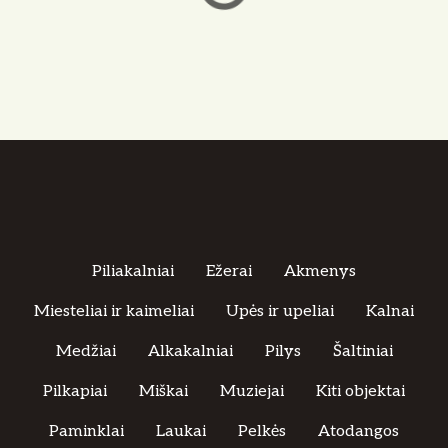
Piliakalniai
Ežerai
Akmenys
Miesteliai ir kaimeliai
Upės ir upeliai
Kalnai
Medžiai
Alkakalniai
Pilys
Šaltiniai
Pilkapiai
Miškai
Muziejai
Kiti objektai
Paminklai
Laukai
Pelkės
Atodangos