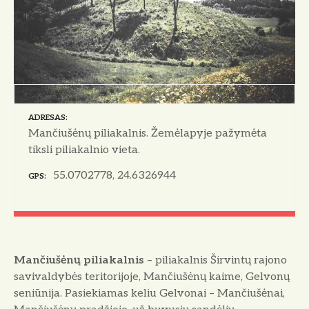
o
ADRESAS
Mančiušėnų piliakalnis. Žemėlapyje pažymėta
tiksli piliakalnio vieta.
55.0702778, 24.6326944
GPS
Mančiušėnų piliakalnis
– piliakalnis Širvintų rajono
savivaldybės teritorijoje, Mančiušėnų kaime, Gelvonų
seniūnija. Pasiekiamas keliu Gelvonai – Mančiušėnai,