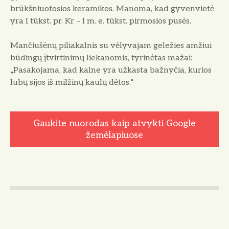
brūkšniuotosios keramikos. Manoma, kad gyvenvietė
yra I tūkst. pr. Kr – I m. e. tūkst. pirmosios pusės.
Mančiušėnų piliakalnis su vėlyvajam geležies amžiui
bū
dingų įtvirtinimų liekanomis, tyrinėtas mažai:
„Pasakojama, kad kalne yra už
kasta bažnyčia, kurios
lubų sijos iš milžinų kaulų dėtos.
“
Gaukite nuorodas kaip atvykti Google
žemėlapiuose