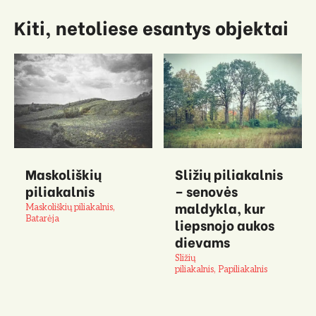
Kiti, netoliese esantys objektai
Maskoliškių
Sližių piliakalnis
piliakalnis
– senovės
maldykla, kur
Maskoliškių piliakalnis,
Batarėja
liepsnojo aukos
dievams
Sližių
piliakalnis, Papiliakalnis