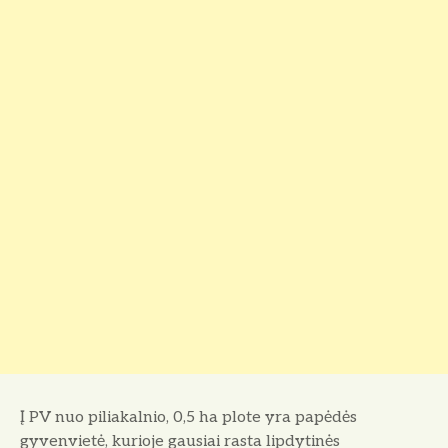
Į PV nuo piliakalnio, 0,5 ha plote yra papėdės
gyvenvietė, kurioje gausiai rasta lipdytinės