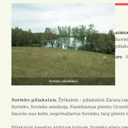
o
ADRES
Suvie
piliak
5
GPS
Suvieko piliakalnis
Suvieko piliakalnis
, Žytkalnis – piliakalnis Zarasų ra
Suvieko, Suvieko seniūnija. Pasiekiamas plentu Grumbi
šiaurėn nuo kelio, neprivažiavus Suvieko, tarp plento i
Piliakalnis įrengtas atskiroje kalvoje, Suvieko ežero p