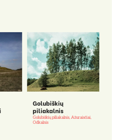
Golubiškių
Pakačinių 
i
piliakalnis
– kai ugni
amžinai
Golubiškių piliakalnis, Ažuraisčiai,
Odkalnis
Pakačinių piliak