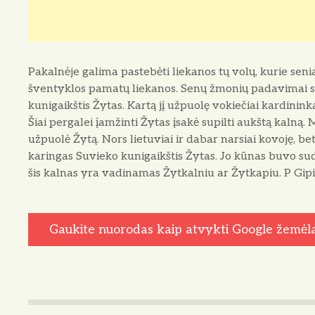
Pakalnėje galima pastebėti liekanos tų volų, kurie seniau
šventyklos pamatų liekanos. Senų žmonių padavimai s
kunigaikštis Žytas. Kartą jį užpuolę vokiečiai kardininka
Šiai pergalei įamžinti Žytas įsakė supilti aukštą kalną.
užpuolė Žytą. Nors lietuviai ir dabar narsiai kovoję, bet
karingas Suvieko kunigaikštis Žytas. Jo kūnas buvo sud
šis kalnas yra vadinamas Žytkalniu ar Žytkapiu. P Gipiš
Gaukite nuorodas kaip atvykti Google žemėl