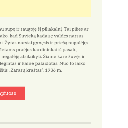
 supę ir saugoję šį piliakalnį. Tai pilies ar
ako, kad Suvieką kadaisę valdęs narsus
i. Žytas narsiai gynęsis ir priešą nugalėjęs.
 Metams praėjus kardininkai iš pasalų
 negalėję atsilaikyti. Šiame kare žuvęs ir
egintas ir kalne palaidotas. Nuo to laiko
kis ,,Zarasų kraštas“, 1936 m.
apiuose