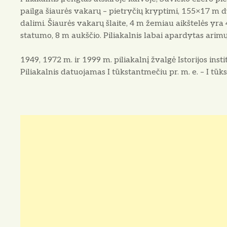
pailga šiaurės vakarų – pietryčių kryptimi, 155×17 m 
dalimi. Šiaurės vakarų šlaite, 4 m žemiau aikštelės yra 
statumo, 8 m aukščio. Piliakalnis labai apardytas arimų
1949, 1972 m. ir 1999 m. piliakalnį žvalgė Istorijos inst
Piliakalnis datuojamas I tūkstantmečiu pr. m. e. – I tū