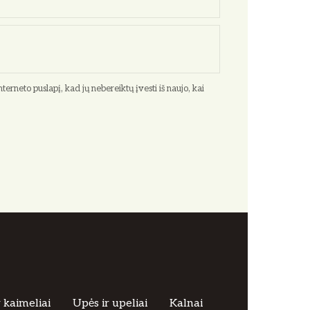
terneto puslapį, kad jų nebereiktų įvesti iš naujo, kai
r kaimeliai
Upės ir upeliai
Kalnai