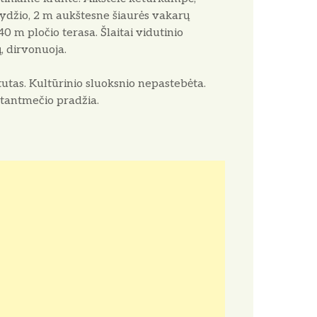
dydžio, 2 m aukštesne šiaurės vakarų
40 m pločio terasa. Šlaitai vidutinio
, dirvonuoja.
itutas. Kultūrinio sluoksnio nepastebėta.
kstantmečio pradžia.