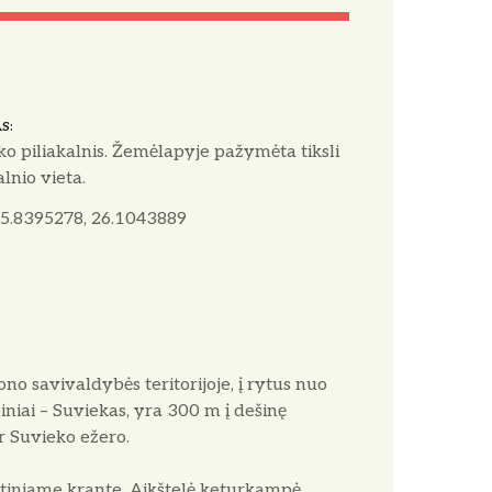
AS
ko piliakalnis. Žemėlapyje pažymėta tiksli
alnio vieta.
5.8395278, 26.1043889
jono savivaldybės teritorijoje, į rytus nuo
niai – Suviekas, yra 300 m į dešinę
r Suvieko ežero.
ietiniame krante. Aikštelė keturkampė,