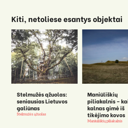
Kiti, netoliese esantys objektai
Stelmužės ąžuolas:
Maniūliškių
seniausias Lietuvos
piliakalnis – ka
galiūnas
kalnas gimė iš
tikėjimo kovos
Stelmužės ąžuolas
Maniuliškių piliakalnis