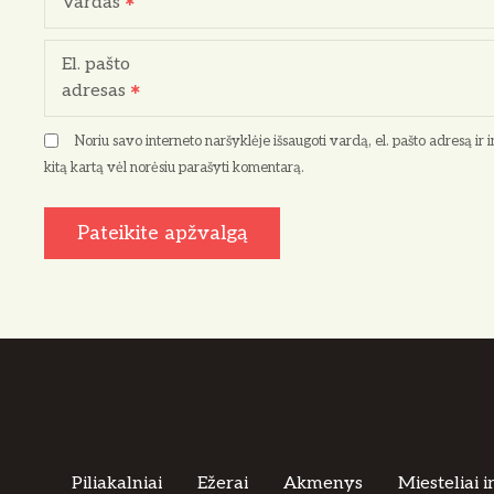
Vardas
El. pašto
adresas
Noriu savo interneto naršyklėje išsaugoti vardą, el. pašto adresą ir in
kitą kartą vėl norėsiu parašyti komentarą.
Piliakalniai
Ežerai
Akmenys
Miesteliai i