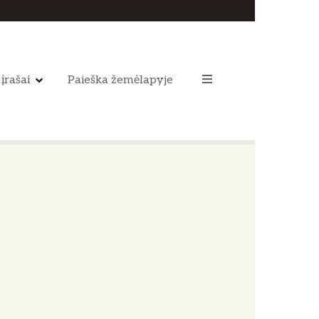
 įrašai
Paieška žemėlapyje