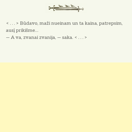
< . . . > Būdavo, maži nueinam un ta kaina, patrepsim,
ausį prikišme…
— A va, zvanai zvanija, — saka. < . . . >