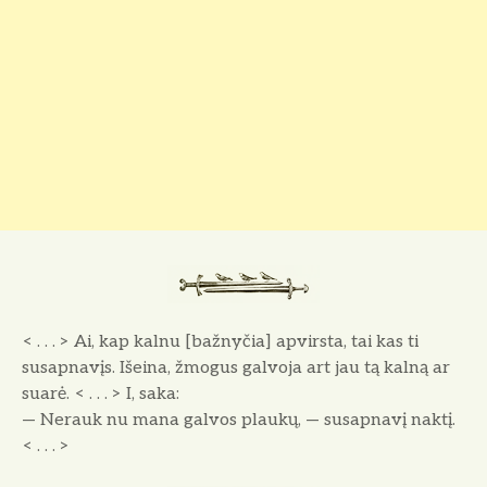
< . . . > Ai, kap kalnu [bažnyčia] apvirsta, tai kas ti
susapnavįs. Išeina, žmogus galvoja art jau tą kalną ar
suarė. < . . . > I, saka:
— Nerauk nu mana galvos plaukų, — susapnavį naktį.
< . . . >