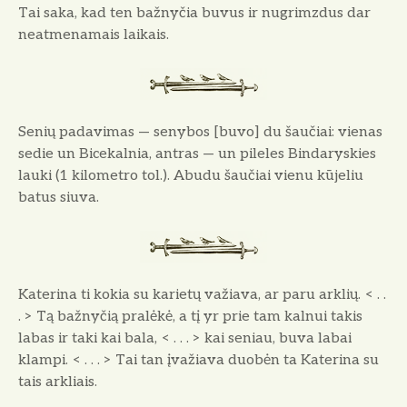
Tai saka, kad ten bažnyčia buvus ir nugrimzdus dar
neatmenamais laikais.
Senių padavimas — senybos [buvo] du šaučiai: vienas
sedie un Bicekalnia, antras — un pileles Bindaryskies
lauki (1 kilometro tol.). Abudu šaučiai vienu kūjeliu
batus siuva.
Katerina ti kokia su karietų važiava, ar paru arklių. < . .
. > Tą bažnyčią pralėkė, a tį yr prie tam kalnui takis
labas ir taki kai bala, < . . . > kai seniau, buva labai
klampi. < . . . > Tai tan įvažiava duobėn ta Katerina su
tais arkliais.