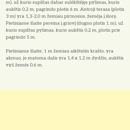
m), už kurio supiltas dabar sulėkštėjęs pylimas, kurio
aukštis 0,2 m, pagrindo plotis 6 m. Antroji terasa (plotis
3 m) yra 1,3-2,0 m žemiau pirmosios, žemėja į išorę.
Pietiniame šlaite pereina į griovį (dugno plotis 1 m), už
kurio supiltas pylimas, kurio aukštis 0,2 m, plotis prie
pagrindo 5 m.
Pietiniame šlaite, 1 m žemiau aikštelės krašto, yra
akmuo, jo matoma dalis yra 1,4 x 1,2 m dydžio, aukštis
virš žemės 0,6 m.