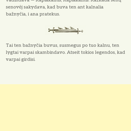
vadindava — Rapiakalnis, Rapiakalnis. Kažkada senų
senovėj sakydava, kad buva ten ant kalnalia
bažnyčia, i ana pratekus.
Tai ten bažnyčia buvus, susmegus po tuo kalnu, ten
lygtai varpai skambindavo. Atseit tokios legendos, kad
varpai girdisi.