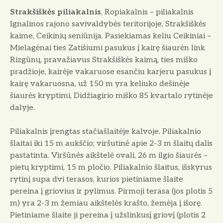
Strakšiškės piliakalnis
, Ropiakalnis – piliakalnis
Ignalinos rajono savivaldybės teritorijoje, Strakšiškės
kaime, Ceikinių seniūnija. Pasiekiamas keliu Ceikiniai –
Mielagėnai ties Zatišiumi pasukus į kairę šiaurėn link
Rizgūnų, pravažiavus Strakšiškės kaimą, ties miško
pradžioje, kairėje vakaruose esančiu karjeru pasukus į
kairę vakaruosna, už 150 m yra keliuko dešinėje
šiaurės kryptimi, Didžiagirio miško 85 kvartalo rytinėje
dalyje.
Piliakalnis įrengtas stačiašlaitėje kalvoje. Piliakalnio
šlaitai iki 15 m aukščio; viršutinė apie 2-3 m šlaitų dalis
pastatinta. Viršūnės aikštelė ovali, 26 m ilgio šiaurės –
pietų kryptimi, 15 m pločio. Piliakalnio šlaitus, išskyrus
rytinį supa dvi terasos, kurios pietiniame šlaite
pereina į griovius ir pylimus. Pirmoji terasa (jos plotis 5
m) yra 2-3 m žemiau aikštelės krašto, žemėja į išorę.
Pietiniame šlaite ji pereina į užslinkusį griovį (plotis 2