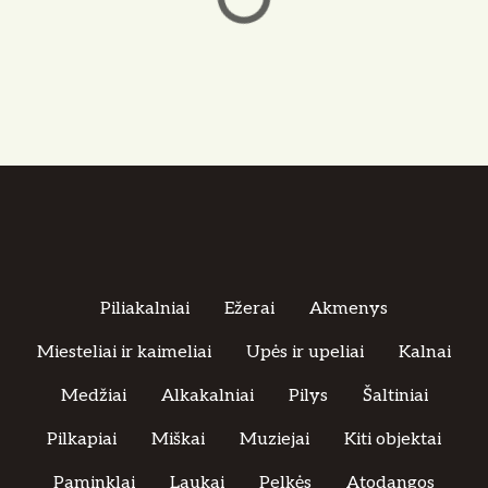
Piliakalniai
Ežerai
Akmenys
Miesteliai ir kaimeliai
Upės ir upeliai
Kalnai
Medžiai
Alkakalniai
Pilys
Šaltiniai
Pilkapiai
Miškai
Muziejai
Kiti objektai
Paminklai
Laukai
Pelkės
Atodangos