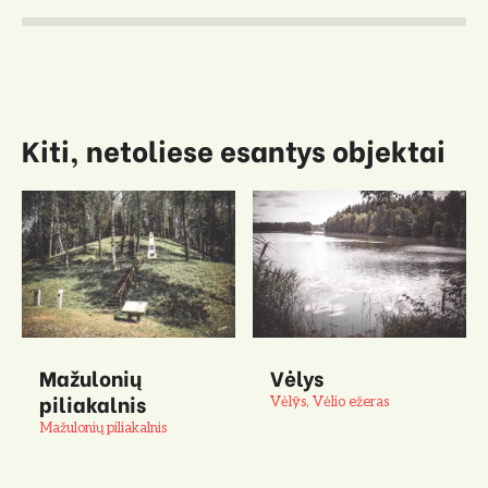
Kiti, netoliese esantys objektai
Mažulonių
Vėlys
piliakalnis
Vėlỹs, Vėlio ežeras
Mažulonių piliakalnis