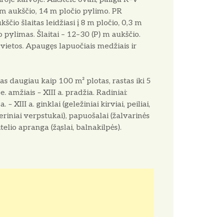
 m aukščio, 14 m pločio pylimo. PR
kščio šlaitas leidžiasi į 8 m pločio, 0,3 m
o pylimas. Šlaitai – 12–30 (P) m aukščio.
vietos. Apaugęs lapuočiais medžiais ir
irtas daugiau kaip 100 m² plotas, rastas iki 5
. amžiais – XIII a. pradžia. Radiniai:
– XIII a. ginklai (geležiniai kirviai, peiliai,
šiferiniai verpstukai), papuošalai (žalvarinės
telio apranga (žąslai, balnakilpės).