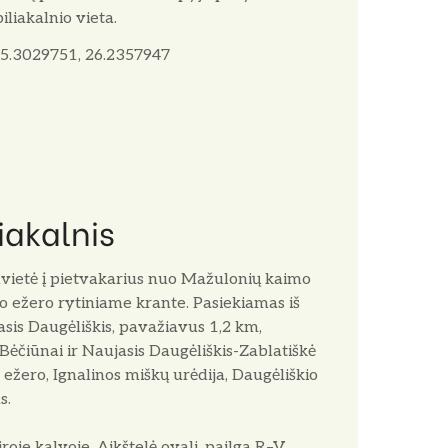
 piliakalnio vieta.
5.3029751, 26.2357947
iakalnis
nvietė į pietvakarius nuo Mažulonių kaimo
lio ežero rytiniame krante. Pasiekiamas iš
sis Daugėliškis, pavažiavus 1,2 km,
-Bėčiūnai ir Naujasis Daugėliškis-Zablatiškė
o ežero, Ignalinos miškų urėdija, Daugėliškio
s.
roje kalvoje. Aikštelė ovali, pailga R–V