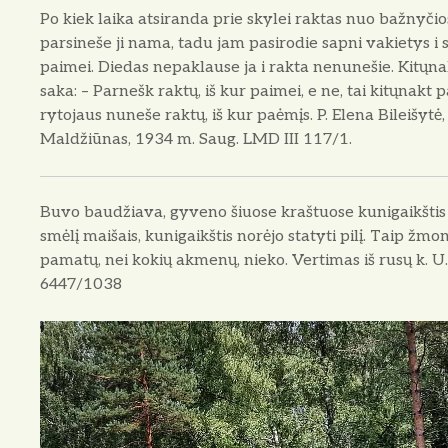
Po kiek laika atsiranda prie skylei raktas nuo bažnyčio
parsineše ji nama, tadu jam pasirodie sapni vakietys i s
paimei. Diedas nepaklause ja i rakta nenunešie. Kitųnak
saka: – Parnešk raktų, iš kur paimei, e ne, tai kitųna
rytojaus nuneše raktų, iš kur paėmįs. P. Elena Bileišytė, g
Maldžiūnas, 1934 m. Saug. LMD III 117/1.
Buvo baudžiava, gyveno šiuose kraštuose kunigaikštis 
smėlį maišais, kunigaikštis norėjo statyti pilį. Taip žm
pamatų, nei kokių akmenų, nieko. Vertimas iš rusų k. U
6447/1038