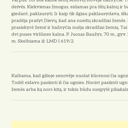
varpus: Un šita kalna senų senovėj stovėja bažnyčia. T
deivės. Kiekvienas žmogus, eidamas pra šitų kalnų ir ba
giedant, paklausyti. Ir kaip tik ilgiau paklausydava, iš
pradėja prašyt Dievų, kad ana nueitų skradžiai žemės. 
prasiskyrė žemė ir bažnyčia nuėja skradžiai žemių. Tai
dvi puses viršūnes kalna. P. Juozas Baužys, 70 m., gyv. D
m. Skelbiama iš: LMD I 619/2.
Kalbama, kad gilioje senovėje nuolat kūrenosi čia ugni
Todėl eidavo pasiimti iš čia ugnies. Norint pasiimti ugn
žemės arba ką nors kitą, ir tokiu būdu susipylė piliakaln