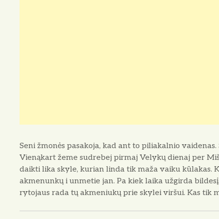
Seni žmonės pasakoja, kad ant to piliakalnio vaidenas. 
Vienąkart žeme sudrebej pirmaj Velykų dienaj per Miš
daikti lika skyle, kurian linda tik maža vaiku kūlakas. 
akmenunkų i unmetie jan. Pa kiek laika užgirda bildesį,
rytojaus rada tų akmeniukų prie skylei viršui. Kas tik 