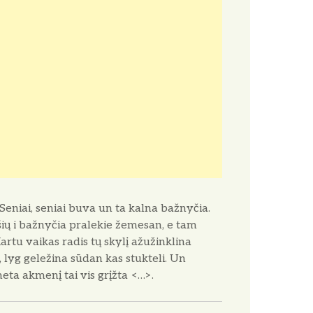
Seniai, seniai buva un ta kalna bažnyčia.
ių i bažnyčia pralekie žemesan, e tam
Kartu vaikas radis tų skylį ažužinklina
 lyg geležina sūdan kas stukteli. Un
meta akmenį tai vis grįžta <…>.