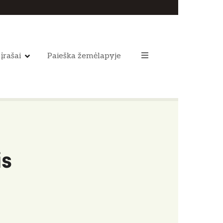
 įrašai
Paieška žemėlapyje
is