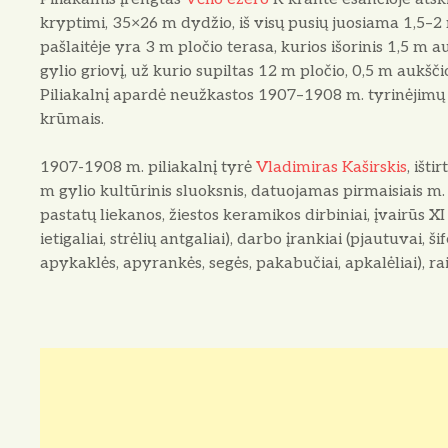
kryptimi, 35×26 m dydžio, iš visų pusių juosiama 1,5–2
pašlaitėje yra 3 m pločio terasa, kurios išorinis 1,5 m au
gylio griovį, už kurio supiltas 12 m pločio, 0,5 m aukšči
Piliakalnį apardė neužkastos 1907–1908 m. tyrinėjimų 
krūmais.
1907-1908 m. piliakalnį tyrė
Vladimiras Kaširskis
, išt
m gylio kultūrinis sluoksnis, datuojamas pirmaisiais m. e
pastatų liekanos, žiestos keramikos dirbiniai, įvairūs XI a. 
ietigaliai, strėlių antgaliai), darbo įrankiai (pjautuvai, 
apykaklės, apyrankės, segės, pakabučiai, apkalėliai), rai