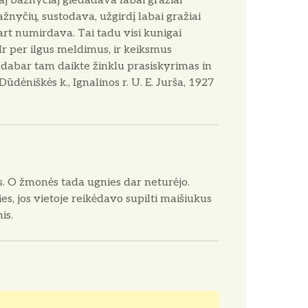
aj bažnyčiaj giedadava labai gražiai
žnyčių, sustodava, užgirdį labai gražiai
kart numirdava. Tai tadu visi kunigai
Ir per ilgus meldimus, ir keiksmus
 dabar tam daikte žinklu prasiskyrimas in
ūdėniškės k., Ignalinos r. U. E. Jurša, 1927
s. O žmonės tada ugnies dar neturėjo.
ies, jos vietoje reikėdavo supilti maišiukus
is.