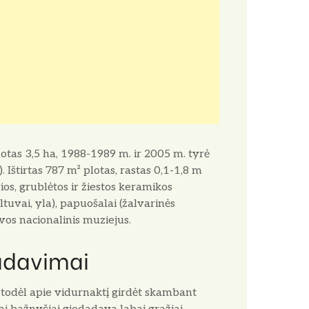
otas 3,5 ha, 1988-1989 m. ir 2005 m. tyrė
. Ištirtas 787 m² plotas, rastas 0,1-1,8 m
gios, grublėtos ir žiestos keramikos
kiltuvai, yla), papuošalai (žalvarinės
uvos nacionalinis muziejus.
adavimai
r todėl apie vidurnaktį girdėt skambant