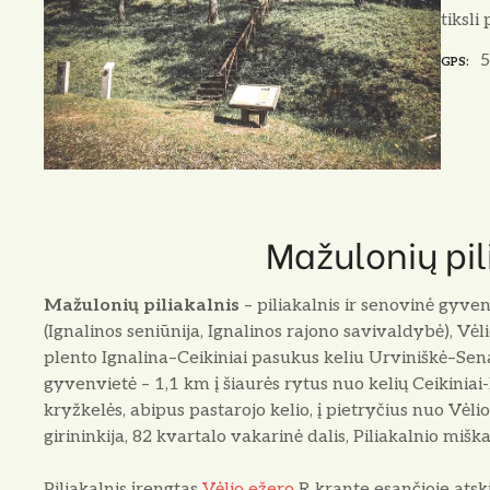
tiksli
5
GPS
Mažulonių pil
Mažulonių piliakalnis
– piliakalnis ir senovinė gyve
(Ignalinos seniūnija, Ignalinos rajono savivaldybė), Vė
plento Ignalina–Ceikiniai pasukus keliu Urviniškė–Sena
gyvenvietė – 1,1 km į šiaurės rytus nuo kelių Ceikiniai
kryžkelės, abipus pastarojo kelio, į pietryčius nuo Vėli
girininkija, 82 kvartalo vakarinė dalis, Piliakalnio miška
Piliakalnis įrengtas
Vėlio ežero
R krante esančioje atski