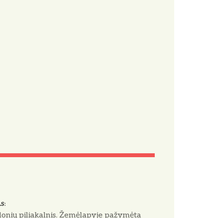
AS
onių piliakalnis. Žemėlapyje pažymėta