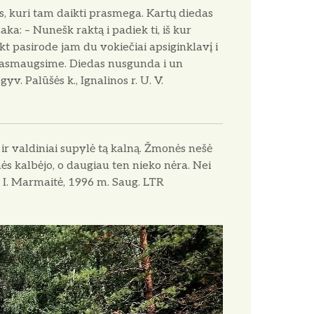
s, kuri tam daikti prasmega. Kartų diedas
aka: – Nunešk raktą i padiek ti, iš kur
t pasirode jam du vokiečiai apsiginklavį i
kt pasmaugsime. Diedas nusgunda i un
yv. Palūšės k., Ignalinos r. U. V.
ir valdiniai supylė tą kalną. Žmonės nešė
onės kalbėjo, o daugiau ten nieko nėra. Nei
. I. Marmaitė, 1996 m. Saug. LTR