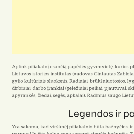
Aplink piliakalnį esančią papėdės gyvenvietę, kurios pl
Lietuvos istorijos institutas (vadovas Gintautas Zabiela)
gylio kultūrinis sluoksnis. Radiniai: brūkšniuotosios, ly
dirbiniai, darbo įrankiai (geležiniai peiliai, pjautuvai, s
apyrankės, žiedai, segės, apkalai). Radinius saugo Liet
Legendos ir p
Yra sakoma, kad viršūnėj piliakalnio būta bažnyčios, i