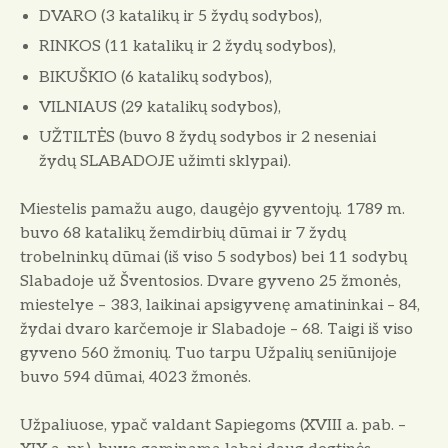
DVARO (3 katalikų ir 5 žydų sodybos),
RINKOS (11 katalikų ir 2 žydų sodybos),
BIKUŠKIO (6 katalikų sodybos),
VILNIAUS (29 katalikų sodybos),
UŽTILTĖS (buvo 8 žydų sodybos ir 2 neseniai
žydų SLABADOJE užimti sklypai).
Miestelis pamažu augo, daugėjo gyventojų. 1789 m.
buvo 68 katalikų žemdirbių dūmai ir 7 žydų
trobelninkų dūmai (iš viso 5 sodybos) bei 11 sodybų
Slabadoje už Šventosios. Dvare gyveno 25 žmonės,
miestelye – 383, laikinai apsigyvenę amatininkai – 84,
žydai dvaro karčemoje ir Slabadoje – 68. Taigi iš viso
gyveno 560 žmonių. Tuo tarpu Užpalių seniūnijoje
buvo 594 dūmai, 4023 žmonės.
Užpaliuose, ypač valdant Sapiegoms (XVIII a. pab. –