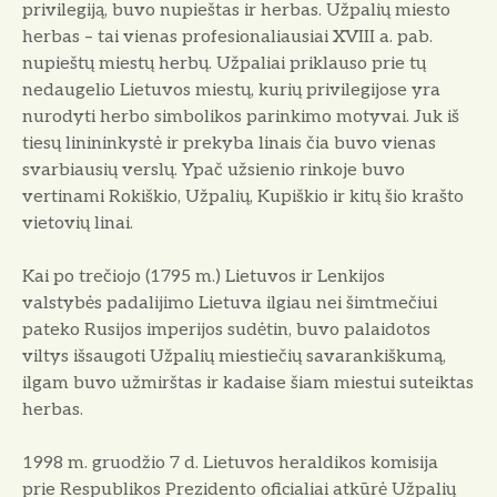
privilegiją, buvo nupieštas ir herbas. Užpalių miesto
herbas – tai vienas profesionaliausiai XVIII a. pab.
nupieštų miestų herbų. Užpaliai priklauso prie tų
nedaugelio Lietuvos miestų, kurių privilegijose yra
nurodyti herbo simbolikos parinkimo motyvai. Juk iš
tiesų linininkystė ir prekyba linais čia buvo vienas
svarbiausių verslų. Ypač užsienio rinkoje buvo
vertinami Rokiškio, Užpalių, Kupiškio ir kitų šio krašto
vietovių linai.
Kai po trečiojo (1795 m.) Lietuvos ir Lenkijos
valstybės padalijimo Lietuva ilgiau nei šimtmečiui
pateko Rusijos imperijos sudėtin, buvo palaidotos
viltys išsaugoti Užpalių miestiečių savarankiškumą,
ilgam buvo užmirštas ir kadaise šiam miestui suteiktas
herbas.
1998 m. gruodžio 7 d. Lietuvos heraldikos komisija
prie Respublikos Prezidento oficialiai atkūrė Užpalių