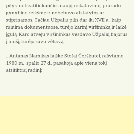
pilys, nebeatitinkančios naujų reikalavimų, prarado
gynybinę reikšmę ir nebebuvo atstatytos ar
stiprinamos. Tačiau Užpalių pilis dar iki XVII a., kaip
minima dokumentuose, turėjo karinį viršininką ir laikė
įgulą. Karo atveju viršininkas vesdavo Užpalių bajorus
į mūšį, turėjo savo vėliavą.
…Antanas Namikas laiške Stefai Čerškutei, rašytame
1980 m. spalio 27 d., pasakoja apie vieną tokj
atsitiktinį radinį: