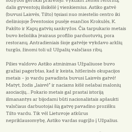
sodybos gerokai praretėjo: vykdant žemės reformą,
dalis gyventojų išsikėlė į vienkiemius. Astiko gatvė
(buvusi Laisvės, Tilto) tęsiasi nuo miestelio centro iki
dešiniojoje Šventosios pusėje esančios Krokulės, K.
Pakšto ir Kapų gatvių sankryžos. Čia tarpukario metais
buvo keliolika įvairaus profilio parduotuvių, pora
restoranų. Antradieniais šioje gatvėje vykdavo arklių
turgūs, žinomi toli už Užpalių valsčiaus ribų.
Pilies valdovo Astiko atminimas Užpaliuose buvo
gražiai pagerbtas, kad ir keista, hitlerinės okupacijos
metais – jo vardu pavadinta buvusi Laisvės gatvė!
Matyt, žodis „laisvė” ir naciams kėlė nelabai malonių
asociacijų… Pokario metais gal prastai istoriją
išmanantys ar bijodami būti nacionalistais apšaukti
valsčiaus darbuotojai šią gatvę pavadino prozišku
Tilto vardu. Tik vėl Lietuvoje atkūrus
nepriklausomybę, Astiko vardas sugrįžo į Užpalius.