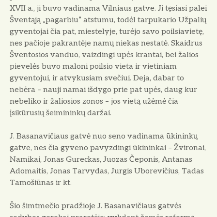
XVII a., ji buvo vadinama Vilniaus gatve. Ji tęsiasi palei
Šventąją „pagarbiu” atstumu, todėl tarpukario Užpalių
gyventojai čia pat, miestelyje, turėjo savo poilsiavietę,
nes pačioje pakrantėje namų niekas nestatė. Skaidrus
Šventosios vanduo, vaizdingi upės krantai, bei žalios
pievelės buvo maloni poilsio vieta ir vietiniam
gyventojui, ir atvykusiam svečiui. Deja, dabar to
nebėra – nauji namai išdygo prie pat upės, daug kur
nebeliko ir žaliosios zonos – jos vietą užėmė čia
įsikūrusių šeimininkų daržai.
J. Basanavičiaus gatvė nuo seno vadinama ūkininkų
gatve, nes čia gyveno pavyzdingi ūkininkai – Žvironai,
Namikai, Jonas Gureckas, Juozas Čeponis, Antanas
Adomaitis, Jonas Tarvydas, Jurgis Uborevičius, Tadas
Tamošiūnas ir kt.
Šio šimtmečio pradžioje J. Basanavičiaus gatvės