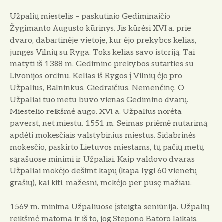
Užpalių miestelis – paskutinio Gediminaičio
Žygimanto Augusto kūrinys. Jis kūrėsi XVI a. prie
dvaro, dabartinėje vietoje, kur ėjo prekybos kelias,
jungęs Vilnių su Ryga. Toks kelias savo istoriją. Tai
matyti iš 1388 m. Gedimino prekybos sutarties su
Livonijos ordinu. Kelias iš Rygos į Vilnių ėjo pro
Užpalius, Balninkus, Giedraičius, Nemenčinę. O
Užpaliai tuo metu buvo vienas Gedimino dvarų.
Miestelio reikšmė augo. XVI a. Užpalius norėta
paverst, net miestu. 1551 m. Seimas priėmė nutarimą
apdėti mokesčiais valstybinius miestus. Sidabrinės
mokesčio, paskirto Lietuvos miestams, tų pačių metų
sąrašuose minimi ir Užpaliai. Kaip valdovo dvaras
Užpaliai mokėjo dešimt kapų (kapa lygi 60 vienetų
grašių), kai kiti, mažesni, mokėjo per pusę mažiau.
1569 m. minima Užpaliuose įsteigta seniūnija. Užpalių
reikšmė matoma ir iš to, jog Stepono Batoro laikais,