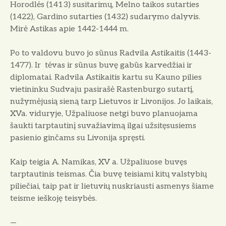
Horodlės (1413) susitarimų, Melno taikos sutarties
(1422), Gardino sutarties (1432) sudarymo dalyvis.
Mirė Astikas apie 1442-1444 m.
Po to valdovu buvo jo sūnus Radvila Astikaitis (1443-
1477). Ir tėvas ir sūnus buvę gabūs karvedžiai ir
diplomatai. Radvila Astikaitis kartu su Kauno pilies
vietininku Sudvaju pasirašė Rastenburgo sutartį,
nužymėjusią sieną tarp Lietuvos ir Livonijos. Jo laikais,
XVa. viduryje, Užpaliuose netgi buvo planuojama
šaukti tarptautinį suvažiavimą ilgai užsitęsusiems
pasienio ginčams su Livonija spręsti.
Kaip teigia A. Namikas, XV a. Užpaliuose buvęs
tarptautinis teismas. Čia buvę teisiami kitų valstybių
piliečiai, taip pat ir lietuvių nuskriausti asmenys šiame
teisme ieškoję teisybės.
—