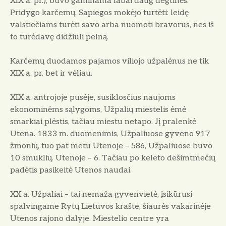
XIX a. pr.), buvo gaminama labai daug degtinės.
Pridygo karčemų. Sapiegos mokėjo turtėti: leidę
valstiečiams turėti savo arba nuomoti bravorus, nes iš
to turėdavę didžiuli pelną.
Karčemų duodamos pajamos viliojo užpalėnus ne tik
XIX a. pr. bet ir vėliau.
XIX a. antrojoje pusėje, susiklosčius naujoms
ekonominėms sąlygoms, Užpalių miestelis ėmė
smarkiai plėstis, tačiau miestu netapo. Jį pralenkė
Utena. 1833 m. duomenimis, Užpaliuose gyveno 917
žmonių, tuo pat metu Utenoje – 586, Užpaliuose buvo
10 smuklių. Utenoje – 6. Tačiau po keleto dešimtmečių
padėtis pasikeitė Utenos naudai.
XX a. Užpaliai – tai nemaža gyvenvietė, įsikūrusi
spalvingame Rytų Lietuvos krašte, šiaurės vakarinėje
Utenos rajono dalyje. Miestelio centre yra