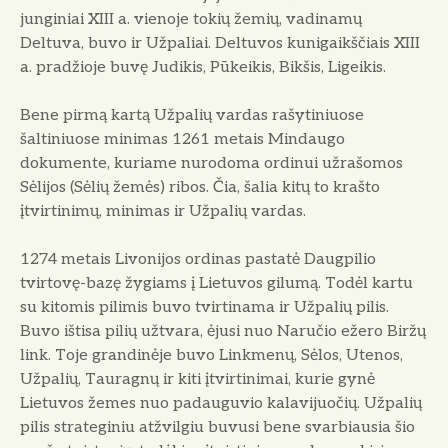
junginiai XIII a. vienoje tokių žemių, vadinamų
Deltuva, buvo ir Užpaliai. Deltuvos kunigaikščiais XIII
a. pradžioje buvę Judikis, Pūkeikis, Bikšis, Ligeikis.
Bene pirmą kartą Užpalių vardas rašytiniuose
šaltiniuose minimas 1261 metais Mindaugo
dokumente, kuriame nurodoma ordinui užrašomos
Sėlijos (Sėlių žemės) ribos. Čia, šalia kitų to krašto
įtvirtinimų, minimas ir Užpalių vardas.
1274 metais Livonijos ordinas pastatė Daugpilio
tvirtovę-bazę žygiams į Lietuvos gilumą. Todėl kartu
su kitomis pilimis buvo tvirtinama ir Užpalių pilis.
Buvo ištisa pilių užtvara, ėjusi nuo Naručio ežero Biržų
link. Toje grandinėje buvo Linkmenų, Sėlos, Utenos,
Užpalių, Tauragnų ir kiti įtvirtinimai, kurie gynė
Lietuvos žemes nuo padauguvio kalavijuočių. Užpalių
pilis strateginiu atžvilgiu buvusi bene svarbiausia šio