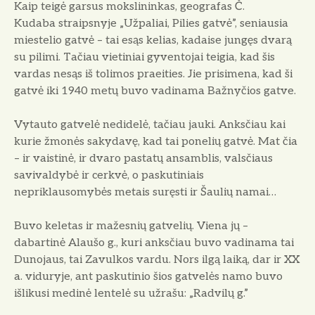
Kaip teigė garsus mokslininkas, geografas Č.
Kudaba straipsnyje „Užpaliai, Pilies gatvė”, seniausia
miestelio gatvė – tai esąs kelias, kadaise jungęs dvarą
su pilimi. Tačiau vietiniai gyventojai teigia, kad šis
vardas nesąs iš tolimos praeities. Jie prisimena, kad ši
gatvė iki 1940 metų buvo vadinama Bažnyčios gatve.
Vytauto gatvelė nedidelė, tačiau jauki. Anksčiau kai
kurie žmonės sakydavę, kad tai ponelių gatvė. Mat čia
– ir vaistinė, ir dvaro pastatų ansamblis, valsčiaus
savivaldybė ir cerkvė, o paskutiniais
nepriklausomybės metais suręsti ir Šaulių namai…
Buvo keletas ir mažesnių gatvelių. Viena jų –
dabartinė Alaušo g., kuri anksčiau buvo vadinama tai
Dunojaus, tai Zavulkos vardu. Nors ilgą laiką, dar ir XX
a. viduryje, ant paskutinio šios gatvelės namo buvo
išlikusi medinė lentelė su užrašu: „Radvilų g.”