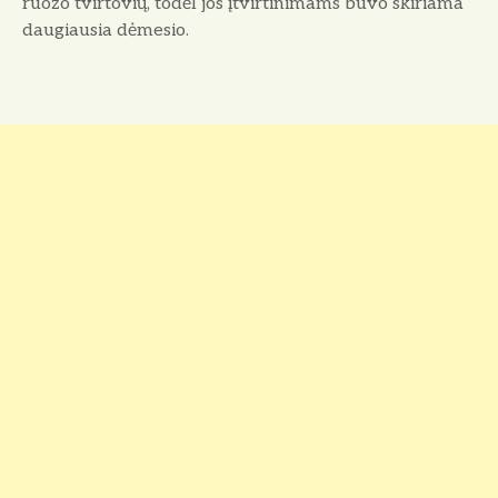
ruožo tvirtovių, todėl jos įtvirtinimams buvo skiriama
daugiausia dėmesio.