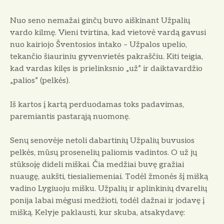
Nuo seno nemažai ginčų buvo aiškinant Užpalių
vardo kilmę. Vieni tvirtina, kad vietovė vardą gavusi
nuo kairiojo Šventosios intako – Užpalos upelio,
tekančio šiauriniu gyvenvietės pakraščiu. Kiti teigia,
kad vardas kilęs is prielinksnio „už” ir daiktavardžio
„palios” (pelkės).
Iš kartos į kartą perduodamas toks padavimas,
paremiantis pastarąją nuomonę.
Senų senovėje netoli dabartinių Užpalių buvusios
pelkės, mūsų prosenelių paliomis vadintos. O už jų
stūksoįę dideli miškai. Čia medžiai buvę gražiai
nuaugę, aukšti, tiesialiemeniai. Todėl žmonės šį mišką
vadino Lygiuoju mišku. Užpalių ir aplinkinių dvarelių
ponija labai mėgusi medžioti, todėl dažnai ir jodavę į
mišką. Kelyje paklausti, kur skuba, atsakydavę: