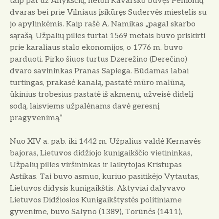
taip pat už Anykščių, netoli Kavarsko buvęs Penionių
dvaras bei prie Vilniaus įsikūręs Sudervės miestelis su
jo apylinkėmis. Kaip rašė A. Namikas „pagal skarbo
sąrašą, Užpalių pilies turtai 1569 metais buvo priskirti
prie karaliaus stalo ekonomijos, o 1776 m. buvo
parduoti. Pirko šiuos turtus Dzerežino (Derečino)
dvaro savininkas Pranas Sapiega. Būdamas labai
turtingas, prakasė kanalą, pastatė mūro malūną,
ūkinius trobesius pastatė iš akmenų, užveisė didelį
sodą, laisviems užpalėnams davė geresnį
pragyvenimą.”
Nuo XIV a. pab. iki 1442 m. Užpalius valdė Kernavės
bajoras, Lietuvos didžiojo kunigaikščio vietininkas,
Užpalių pilies viršininkas ir laikytojas Kristupas
Astikas. Tai buvo asmuo, kuriuo pasitikėjo Vytautas,
Lietuvos didysis kunigaikštis. Aktyviai dalyvavo
Lietuvos Didžiosios Kunigaikštystės politiniame
gyvenime, buvo Salyno (1389), Torūnės (1411),