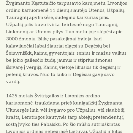
Žygimanto Kęstutaičio tarpusavio karų metu, Livonijos
ordino kariuomenė 11 dienų siautėjo Utenos, Užpalių,
Tauragnų apylinkėse, sudegino kai kurias pilis.
Užpalių pilis buvo tvirta, tvirtesnė negu Tauragnų,
Linkmenų ar Utenos pilys. Tuo metu joje slėpėsi apie
3000 žmonių. Išlikę pasakojimai byloja, kad
kalavijuočiai labai žiauriai elgęsi su Degėsių bei
Šeimyniškių kaimų gyventojais: senius ir mažus vaikus
be jokio gailesčio žudę, jaunus ir stiprius žmones
išsivarę į vergiją. Kaimų vietoje likusios tik degėsių ir
pelenų krūvos. Nuo to laiko ir Degėsiai gavę savo
vardą.
1435 metais Švitrigailos ir Livonijos ordino
kariuomenė, traukdama prieš kunigaikštį Žygimantą
Ukmergės link, vėl žygiavo pro Užpalius, vėl siaubė šį
kraštą. Lemtingos kautynės tarp abiejų pretendentų į
sostą įvyko ties Pabaisku. Po šio mūšio sutriuškintas
Livonijos ordinas nebegrasė Lietuvai. Užpalių ir kitos