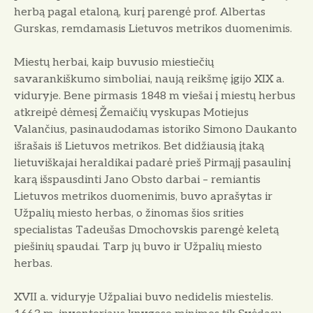
herbą pagal etaloną, kurį parengė prof. Albertas
Gurskas, remdamasis Lietuvos metrikos duomenimis.
Miestų herbai, kaip buvusio miestiečių
savarankiškumo simboliai, naują reikšmę įgijo XIX a.
viduryje. Bene pirmasis 1848 m viešai į miestų herbus
atkreipė dėmesį Žemaičių vyskupas Motiejus
Valančius, pasinaudodamas istoriko Simono Daukanto
išrašais iš Lietuvos metrikos. Bet didžiausią įtaką
lietuviškajai heraldikai padarė prieš Pirmąjį pasaulinį
karą išspausdinti Jano Obsto darbai – remiantis
Lietuvos metrikos duomenimis, buvo aprašytas ir
Užpalių miesto herbas, o žinomas šios srities
specialistas Tadeušas Dmochovskis parengė keletą
piešinių spaudai. Tarp jų buvo ir Užpalių miesto
herbas.
XVII a. viduryje Užpaliai buvo nedidelis miestelis.