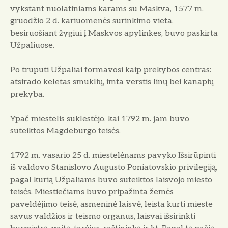
vykstant nuolatiniams karams su Maskva, 1577 m.
gruodžio 2 d. kariuomenės surinkimo vieta,
besiruošiant žygiui į Maskvos apylinkes, buvo paskirta
Užpaliuose.
Po truputi Užpaliai formavosi kaip prekybos centras:
atsirado keletas smuklių, imta verstis linų bei kanapių
prekyba.
Ypač miestelis suklestėjo, kai 1792 m. jam buvo
suteiktos Magdeburgo teisės.
1792 m. vasario 25 d. miestelėnams pavyko Išsirūpinti
iš valdovo Stanislovo Augusto Poniatovskio privilegiją,
pagal kurią Užpaliams buvo suteiktos laisvojo miesto
teisės. Miestiečiams buvo pripažinta žemės
paveldėjimo teisė, asmeninė laisvė, leista kurti mieste
savus valdžios ir teismo organus, laisvai išsirinkti