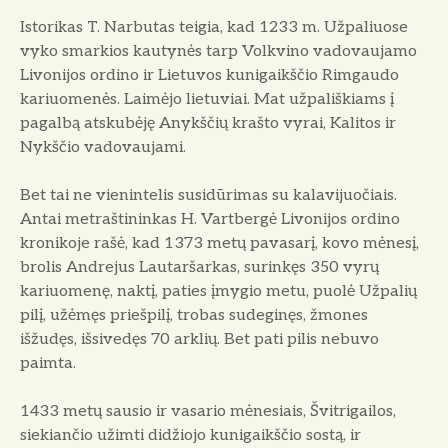
Istorikas T. Narbutas teigia, kad 1233 m. Užpaliuose
vyko smarkios kautynės tarp Volkvino vadovaujamo
Livonijos ordino ir Lietuvos kunigaikščio Rimgaudo
kariuomenės. Laimėjo lietuviai. Mat užpališkiams į
pagalbą atskubėję Anykščių krašto vyrai, Kalitos ir
Nykščio vadovaujami.
Bet tai ne vienintelis susidūrimas su kalavijuočiais.
Antai metraštininkas H. Vartbergė Livonijos ordino
kronikoje rašė, kad 1373 metų pavasarį, kovo mėnesį,
brolis Andrejus Lautaršarkas, surinkęs 350 vyrų
kariuomenę, naktį, paties įmygio metu, puolė Užpalių
pilį, užėmęs priešpilį, trobas sudeginęs, žmones
išžudęs, išsivedęs 70 arklių. Bet pati pilis nebuvo
paimta.
1433 metų sausio ir vasario mėnesiais, Švitrigailos,
siekiančio užimti didžiojo kunigaikščio sostą, ir