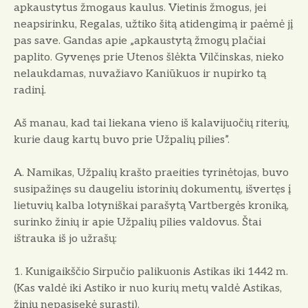
apkaustytus žmogaus kaulus. Vietinis žmogus, jei
neapsirinku, Regalas, užtiko šitą atidengimą ir paėmė jį
pas save. Gandas apie „apkaustytą žmogų plačiai
paplito. Gyvenęs prie Utenos šlėkta Vilčinskas, nieko
nelaukdamas, nuvažiavo Kaniūkuos ir nupirko tą
radinį.
Aš manau, kad tai liekana vieno iš kalavijuočių riterių,
kurie daug kartų buvo prie Užpalių pilies”.
A. Namikas, Užpalių krašto praeities tyrinėtojas, buvo
susipažinęs su daugeliu istorinių dokumentų, išvertęs į
lietuvių kalba lotyniškai parašytą Vartbergės kroniką,
surinko žinių ir apie Užpalių pilies valdovus. Štai
ištrauka iš jo užrašų:
Kunigaikščio Sirpučio palikuonis Astikas iki 1442 m.
(Kas valdė iki Astiko ir nuo kurių metų valdė Astikas,
žinių nepasisekė surasti).