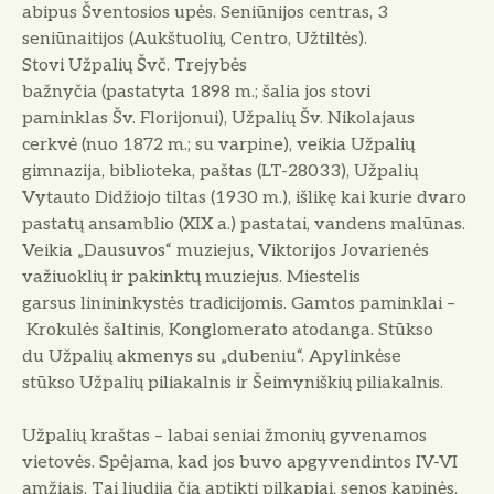
abipus Šventosios upės. Seniūnijos centras, 3
seniūnaitijos (Aukštuolių, Centro, Užtiltės).
Stovi Užpalių Švč. Trejybės
bažnyčia (pastatyta 1898 m.; šalia jos stovi
paminklas Šv. Florijonui), Užpalių Šv. Nikolajaus
cerkvė (nuo 1872 m.; su varpine), veikia Užpalių
gimnazija, biblioteka, paštas (LT-28033), Užpalių
Vytauto Didžiojo tiltas (1930 m.), išlikę kai kurie dvaro
pastatų ansamblio (XIX a.) pastatai, vandens malūnas.
Veikia „Dausuvos“ muziejus, Viktorijos Jovarienės
važiuoklių ir pakinktų muziejus. Miestelis
garsus linininkystės tradicijomis. Gamtos paminklai –
Krokulės šaltinis, Konglomerato atodanga. Stūkso
du Užpalių akmenys su „dubeniu“. Apylinkėse
stūkso Užpalių piliakalnis ir Šeimyniškių piliakalnis.
Užpalių kraštas – labai seniai žmonių gyvenamos
vietovės. Spėjama, kad jos buvo apgyvendintos IV-VI
amžiais. Tai liudija čia aptikti pilkapiai, senos kapinės.