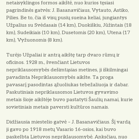
netaisyklingos formos aikštė, nuo kurios tęsiasi
pagrindinės gatvės: J. Basanavičiaus, Vytauto, Astiko,
Pilies. Be to, čia iš visų pusių sueina keliai, jungiantys
Užpalius su Svėdasais (14 km), Duokiškiu, Jūžintais (18
km), Sudeikiais (10 km), Dusetomis (20 km), Utena (17
km), Vyžuonomis (8 km).
Turėjo Užpaliai ir antrą aikštę tarp dvaro rūmų ir
oficinos. 1928 m., švenčiant Lietuvos
nepriklausomybės dešimtąsias metines, ji iškilmingai
pavadinta Nepriklausomybės aikšte. Ta proga
pavasarį pasodintas ąžuoliukas tebežaliuoja ir dabar.
Paskutiniais nepriklausomos Lietuvos gyvavimo
metais šioje aikštėje buvo pastatyti Šaulių namai, kurie
sovietiniais metais paversti kultūros namais.
Didžiausia miestelio gatvė – J. Basanavičiaus. Šį vardą
ji gavo po 1918 metų Vasario 16-osios, kai buvo
paskelbta Lietuvos nepriklausomybė. Anksčiau, nuo