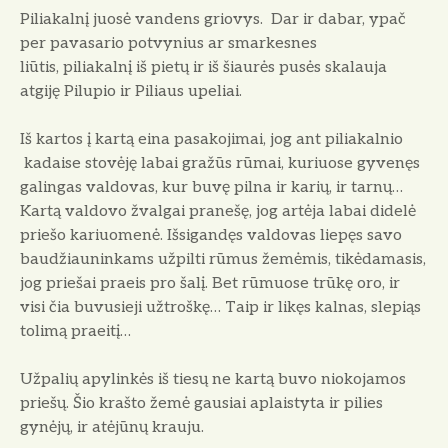
Piliakalnį juosė vandens griovys. Dar ir dabar, ypač
per pavasario potvynius ar smarkesnes
liūtis, piliakalnį iš pietų ir iš šiaurės pusės skalauja
atgiję Pilupio ir Piliaus upeliai.
Iš kartos į kartą eina pasakojimai, jog ant piliakalnio
kadaise stovėję labai gražūs rūmai, kuriuose gyvenęs
galingas valdovas, kur buvę pilna ir karių, ir tarnų…
Kartą valdovo žvalgai pranešę, jog artėja labai didelė
priešo kariuomenė. Išsigandęs valdovas liepęs savo
baudžiauninkams užpilti rūmus žemėmis, tikėdamasis,
jog priešai praeis pro šalį. Bet rūmuose trūkę oro, ir
visi čia buvusieji užtroškę… Taip ir likęs kalnas, slepiąs
tolimą praeitį…
Užpalių apylinkės iš tiesų ne kartą buvo niokojamos
priešų. Šio krašto žemė gausiai aplaistyta ir pilies
gynėjų, ir atėjūnų krauju.