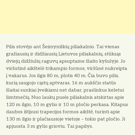
Pilis stovėjo ant Šeimyniškių piliakalnio. Tai vienas
gražiausių ir didžiausių Lietuvos piliakalnių, stūksąs
dviejų didžiulių raguvų apsuptame šlaito kyšulyje. Jo
viršutinė aikštelė trikampio formos, viršūnė nukreipta
į vakarus. Jos ilgis 80 m, plotis 40 m. Čia buvo pilis,
kurią saugojo rąstų aptvaras. 16 m aukščio statūs
šlaitai sunkiai įveikiami net dabar, praslinkus keletui
šimtmečių. Nuo laukų pusės piliakalnis atskirtas apie
120 m ilgio, 10 m gylio ir 10 m pločio perkasa. Kitapus
daubos ištįsusi trapecijos formos aikštė, turinti apie
130 m ilgio ir plačiausioje vietoje – tokio pat pločio. Ji
apjuosta 3 m gylio grioviu. Tai papilys.