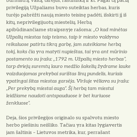
burmistrą, vaitą, tarėjus, raštininką ir kt. Pagal tą pačią
privilegiją Užpaliams buvo suteiktas herbas, kuris
turėjo pabrėžti naują miesto teisinę padėti, išskirti jį iš
kitų, neprivilegijuotų miestelių. Herbą
apibūdinančiame straipsnyje rašoma:
„O kad minėtas
Užpalių miestas taip teismo, taip ir miesto valdymo
reikaluose patirtu tikrą garbę, jam suteikiame herbą
tokį, koks čia yra matyti nupieštas, tai yra ant mūrinio
postamento su įrašu: „1792 m. Užpalių miesto herbas”,
tarp dviejų suremtų lauro medžio šakelių žydrame lauke
vaizduojamas prekybai surištas linų pundelis, kuriais
ypatingai šitas miestas garsėja. Viršuje vėliava su jrašu:
„Per prekybą miestai auga”. Šį herbą tam miestui
leidžiame naudoti antspauduose ir bet kuriuose
ženkluose”.
Deja, šios privilegijos originalo su spalvotu miesto
herbo piešiniu neišliko. Tačiau yra kitas lygiavertis
jam šaltinis – Lietuvos metrika, kur, perrašant