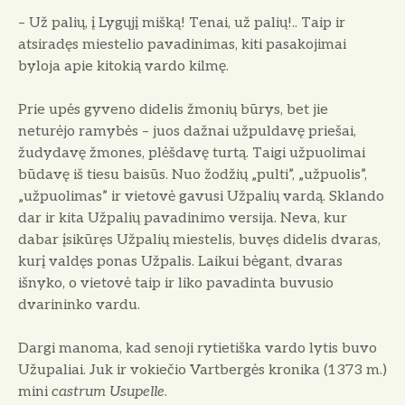
– Už palių, į Lygųjį mišką! Tenai, už palių!.. Taip ir
atsiradęs miestelio pavadinimas, kiti pasakojimai
byloja apie kitokią vardo kilmę.
Prie upės gyveno didelis žmonių būrys, bet jie
neturėjo ramybės – juos dažnai užpuldavę priešai,
žudydavę žmones, plėšdavę turtą. Taigi užpuolimai
būdavę iš tiesu baisūs. Nuo žodžių „pulti”, „užpuolis”,
„užpuolimas” ir vietovė gavusi Užpalių vardą. Sklando
dar ir kita Užpalių pavadinimo versija. Neva, kur
dabar įsikūręs Užpalių miestelis, buvęs didelis dvaras,
kurį valdęs ponas Užpalis. Laikui bėgant, dvaras
išnyko, o vietovė taip ir liko pavadinta buvusio
dvarininko vardu.
Dargi manoma, kad senoji rytietiška vardo lytis buvo
Užupaliai. Juk ir vokiečio Vartbergės kronika (1373 m.)
mini
castrum Usupelle
.