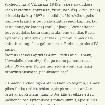
Archeologas P. Vilčinskas 1845 m. šiose apylinkėse
rado žalvarinių apyrankių, žiedų, kabučių, kirvių, peilių
ir kitokių daiktų. 1897 m. nedidelis Ūdrokšlio upelis
paplovė krantą, ir buvo atidengtos senos kapinės, kur
rasta daugybė žmonių kaulų ir įkapių. Vienas kapas
buvęs apdėtas keturkampiu akmenų vainiku. Rasta
apyrankių, smeigtukų, antkaklių, mėnulio pavidalo
kabutis su ragučiais galuose ir t. t. Radiniai priskirti IV
amžiui.
Įdomus radinys aptiktas 4 km į rytus nuo Užpalių,
Novosiolkų dvarelyje. Čia po namo pamatu rastas
lobis: 35 varinės Romos monetos iš Pontijaus laikų,
bronzinis auskaras, paauksuota sagė.
Užpalėno archeologo Antano Namiko teigimu, Užpalių
pilies ištakų reikėtų ieškoti apie pirmuosius amžius
prieš ar po Kristaus gimimo. Jos kilmę reikią sieti su
pašvenčiuose gyvenusios giminės pilimis, apie kurias