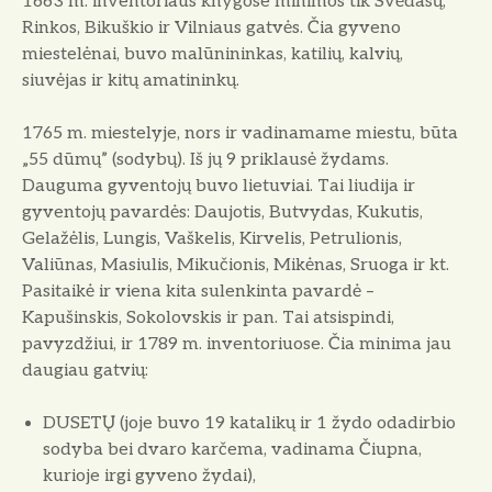
1663 m. inventoriaus knygose minimos tik Svėdasų,
Rinkos, Bikuškio ir Vilniaus gatvės. Čia gyveno
miestelėnai, buvo malūnininkas, katilių, kalvių,
siuvėjas ir kitų amatininkų.
1765 m. miestelyje, nors ir vadinamame miestu, būta
„55 dūmų” (sodybų). Iš jų 9 priklausė žydams.
Dauguma gyventojų buvo lietuviai. Tai liudija ir
gyventojų pavardės: Daujotis, Butvydas, Kukutis,
Gelažėlis, Lungis, Vaškelis, Kirvelis, Petrulionis,
Valiūnas, Masiulis, Mikučionis, Mikėnas, Sruoga ir kt.
Pasitaikė ir viena kita sulenkinta pavardė –
Kapušinskis, Sokolovskis ir pan. Tai atsispindi,
pavyzdžiui, ir 1789 m. inventoriuose. Čia minima jau
daugiau gatvių:
DUSETŲ (joje buvo 19 katalikų ir 1 žydo odadirbio
sodyba bei dvaro karčema, vadinama Čiupna,
kurioje irgi gyveno žydai),