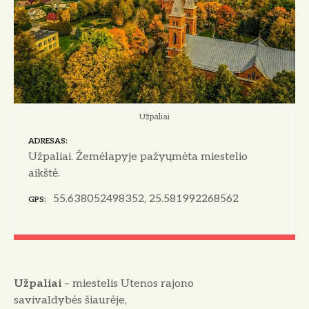
o
Užpaliai
ADRESAS
Užpaliai. Žemėlapyje pažyųmėta miestelio
aikštė.
55.638052498352, 25.581992268562
GPS
Užpaliai
– miestelis Utenos rajono
savivaldybės šiaurėje,