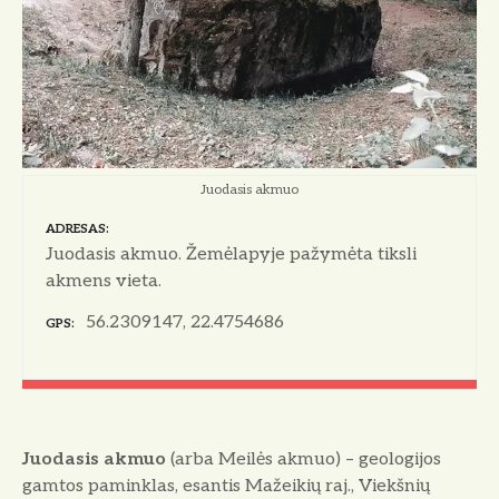
o
Juodasis akmuo
ADRESAS
Juodasis akmuo. Žemėlapyje pažymėta tiksli
akmens vieta.
56.2309147, 22.4754686
GPS
Juodasis akmuo
(arba Meilės akmuo) – geologijos
gamtos paminklas, esantis Mažeikių raj., Viekšnių