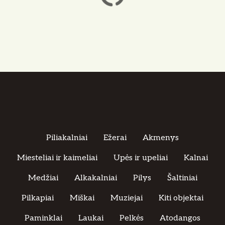
Piliakalniai
Ežerai
Akmenys
Miesteliai ir kaimeliai
Upės ir upeliai
Kalnai
Medžiai
Alkakalniai
Pilys
Šaltiniai
Pilkapiai
Miškai
Muziejai
Kiti objektai
Paminklai
Laukai
Pelkės
Atodangos