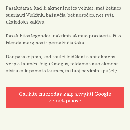
Pasakojama, kad šį akmenį nešęs velnias, mat ketinęs
sugriauti Viekšnių bažnyčią, bet nespėjęs, nes rytą
užgiedojęs gaidys.
Pasak kitos legendos, naktimis akmuo prasiveria, iš jo
išlenda mer­ginos ir pernakt čia šoka.
Dar pasakojama, kad saulei leidžiantis ant akmens
verpia laumės. Jeigu žmogus, toldamas nuo akmens,
atsisuka ir pamato laumes, tai tuoj pavirsta į pušelę.
Gaukite nuorodas kaip atvykti Google
žemėlapiuose