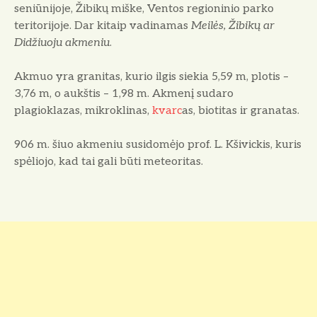
seniūnijoje, Žibikų miške, Ventos regioninio parko
teritorijoje. Dar kitaip vadinamas
Meilės, Žibikų ar
Didžiuoju akmeniu
.
Akmuo yra granitas, kurio ilgis siekia 5,59 m, plotis –
3,76 m, o aukštis – 1,98 m. Akmenį sudaro
plagioklazas, mikroklinas,
kvarc
as, biotitas ir granatas.
906 m. šiuo akmeniu susidomėjo prof. L. Kšivickis, kuris
spėliojo, kad tai gali būti meteoritas.