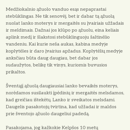
Medžiokalnio ąžuolo vanduo esąs nepaprastai
stebūklingas. Ne tik se­novėj, bet ir dabar tą ąžuolą
nuolat lanko moterys ir mergaitės su įvai­riais užžadais
ir meldimais. Dažnai jos klūpo po ąžuolu, eina keliais
aplink medį ir šlakstosi stebūklinguoju šalti­nėlio
vandeniu. Kai kurie neša aukas, kabina medyje
koplytėles ir daro įvai­rius apžadus. Koplytėlių medyje
anks­čiau būta daug daugiau, bet dabar jos
sudaužytos, belikę tik vinys, kurio­mis buvusios
prikaltos.
Šventąjį ąžuolą daugiausiai lanko bevaikės moterys,
norėdamos susi­laukti įpėdinių ir mergaitės melsda­mos,
kad greičiau ištekėtų. Lanko ir sveikatos melsdami.
Daugelis pasako­tojų tvirtina, kad užžadai ir maldos
prie šventojo ąžuolo daugeliui pade­dą.
Pasakojama, jog kažkokie Kelpšos 10 metų