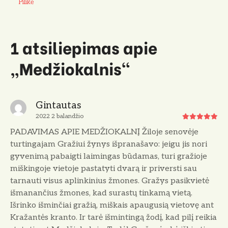
Pilikė
1 atsiliepimas apie
„
Medžiokalnis
“
Gintautas
2022 2 balandžio
PADAVIMAS APIE MEDŽIOKALNĮ Žiloje senovėje
turtingajam Gražiui žynys išpranašavo: jeigu jis nori
gyvenimą pabaigti laimingas būdamas, turi gražioje
miškingoje vietoje pastatyti dvarą ir priversti sau
tarnauti visus aplinkinius žmones. Gražys pasikvietė
išmanančius žmones, kad surastų tinkamą vietą.
Išrinko išminčiai gražią, miškais apaugusią vietovę ant
Kražantės kranto. Ir tarė išmintingą žodį, kad pilį reikia