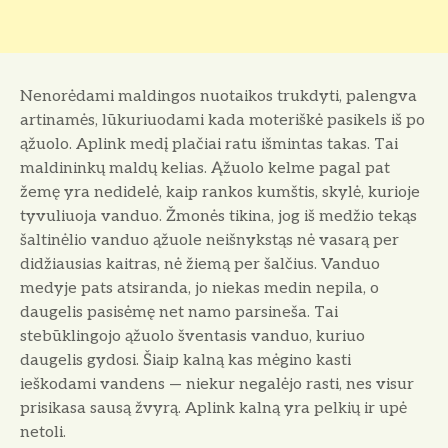
Nenorėdami maldingos nuotaikos trukdyti, palengva
artinamės, lūkuriuodami kada moteriškė pasikels iš po
ąžuolo. Aplink medį plačiai ratu iš­mintas takas. Tai
maldininkų maldų kelias. Ąžuolo kelme pagal pat
žemę yra nedidelė, kaip rankos kumštis, skylė, kurioje
tyvuliuoja vanduo. Žmonės tikina, jog iš medžio tekąs
šal­tinėlio vanduo ąžuole neišnykstąs nė vasarą per
didžiausias kaitras, nė žie­mą per šalčius. Vanduo
medyje pats atsiranda, jo niekas medin nepila, o
daugelis pasisėmę net namo parsine­ša. Tai
stebūklingojo ąžuolo šventasis vanduo, kuriuo
daugelis gydosi. Šiaip kalną kas mėgino kasti
ieškodami vandens — niekur negalėjo rasti, nes visur
prisikasa sausą žvyrą. Aplink kalną yra pelkių ir upė
netoli.