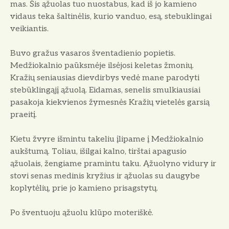
mas. Šis ąžuolas tuo nuostabus, kad iš jo kamieno
vidaus teka šaltinėlis, ku­rio vanduo, esą, stebuklingai
veikian­tis.
Buvo gražus vasaros šventadienio popietis.
Medžiokalnio paūksmėje il­sėjosi keletas žmonių.
Kražių seniau­sias dievdirbys vedė mane parodyti
stebūklingąjį ąžuolą. Eidamas, senelis smulkiausiai
pasakoja kiekvienos žy­mesnės Kražių vietelės garsią
praeitį.
Kietu žvyre išmintu takeliu įlipame į Medžiokalnio
aukštumą. Toliau, iš­ilgai kalno, tirštai apagusio
ąžuolais, žengiame pramintu taku. Ąžuolyno vi­dury ir
stovi senas medinis kryžius ir ąžuolas su daugybe
koplytėlių, prie jo kamieno prisagstytų.
Po šventuoju ąžuolu klūpo moteriš­kė.