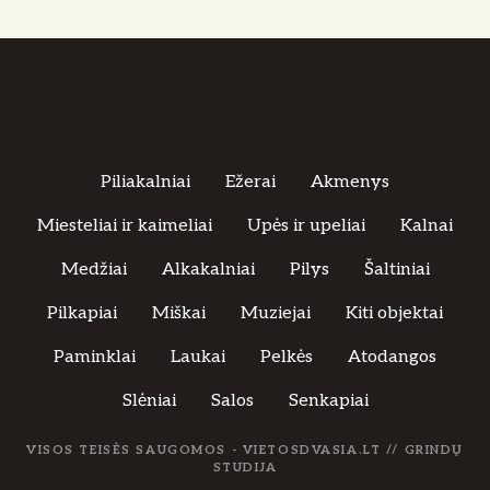
Piliakalniai
Ežerai
Akmenys
Miesteliai ir kaimeliai
Upės ir upeliai
Kalnai
Medžiai
Alkakalniai
Pilys
Šaltiniai
Pilkapiai
Miškai
Muziejai
Kiti objektai
Paminklai
Laukai
Pelkės
Atodangos
Slėniai
Salos
Senkapiai
VISOS TEISĖS SAUGOMOS - VIETOSDVASIA.LT //
GRINDŲ
STUDIJA