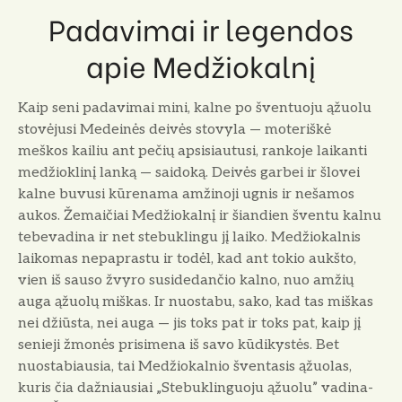
Padavimai ir legendos
apie Medžiokalnį
Kaip seni padavimai mini, kalne po šventuoju ąžuolu
stovėjusi Medeinės deivės stovyla — moteriškė
meškos kailiu ant pečių apsisiautusi, rankoje laikanti
medžioklinį lanką — saidoką. Deivės garbei ir šlovei
kalne buvusi kūrenama amžinoji ugnis ir nešamos
aukos. Žemaičiai Medžiokalnį ir šian­dien šventu kalnu
tebevadina ir net stebuklingu jį laiko. Medžiokalnis
lai­komas nepaprastu ir todėl, kad ant tokio aukšto,
vien iš sauso žvyro su­sidedančio kalno, nuo amžių
auga ąžuolų miškas. Ir nuostabu, sako, kad tas miškas
nei džiūsta, nei auga — jis toks pat ir toks pat, kaip jį
senieji žmonės prisimena iš savo kūdikystės. Bet
nuostabiausia, tai Medžiokalnio šventasis ąžuolas,
kuris čia dažniau­siai „Stebuklinguoju ąžuolu” vadina­