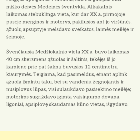
miško deivės Medeinės šventykla. Alkakalnis
laikomas stebuklinga vieta, kur dar XX a. pirmojoje
pusėje merginos ir moterys, pakilusios ant jo viršūnės,
ąžuolų apsuptyje melsdavo sveikatos, laimės meilėje ir
šeimoje.
Švenčiausia Medžiokalnio vieta XX a. buvo laikomas
40 cm skersmens ąžuolas ir šaltinis, tekėjęs iš jo
kamiene prie pat šaknų buvusios 12 centimetrų
kiaurymės. Teigiama, kad pasimeldus, einant aplink
ąžuolą išmintu taku, bei su vandeniu žegnojantis ir
nusiplovus lūpas, visi sulaukdavo pasisekimo meilėje;
moterims sugrįždavo įgimta vaisingumo dovana,
ligoniai, apsiplovę skaudamas kūno vietas, išgydavo.