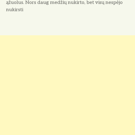
ąžuo­lus. Nors daug medžių nukirto, bet vi­sų nespėjo
nukirsti