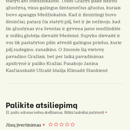
statyti ant Medžiokalnio. Todėl Gražys įsakė iškirsti
ąžuolyną, visus galingus šimtamečius ąžuolus, kuriais
buvo apaugęs Medžiokalnis. Kad ir išmintingi buvo
išminčiai, patarę čia statyti pilį, bet ir jie nežinojo, kad
šis ąžuolynas yra šventas ir gyvena jame medžioklės
ir miškų globėja dievaitė Medeinė. Supyko dievaitė ir
vos tik pastatyton pilin atvedė galingus priešus, kurie
pilį sudegino, sunaikino. O žmonės šią vietovę
pavadino Gražiais, bet per laiką pavadinimas
apsitrynė ir paliko Kražiai. Pasakojo Janina
Kasčiauskaitė Užrašė Idalija Klimaitė Stankienė
Palikite atsiliepimą
El. pašto adresas nebus skelbiamas.
Būtini laukeliai pažymėti
Jūsų įvertinimas