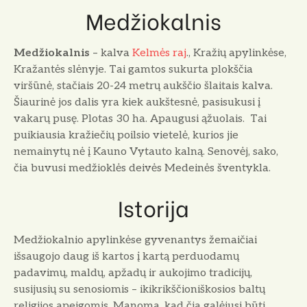
Medžiokalnis
Medžiokalnis
– kalva
Kelmės raj
., Kražių apylinkėse,
Kražantės slėnyje. Tai gamtos sukurta plokščia
viršūnė, stačiais 20-24 metrų aukščio šlaitais kalva.
Šiaurinė jos dalis yra kiek aukštesnė, pasisukusi į
vakarų pusę. Plotas 30 ha. Apaugusi ąžuolais. Tai
puikiau­sia kražiečių poilsio vietelė, kurios jie
nemainytų nė į Kauno Vytauto kalną. Senovėj, sako,
čia buvusi medžioklės deivės Medeinės šventykla.
Istorija
Medžiokalnio apylinkėse gyvenantys žemaičiai
išsaugojo daug iš kartos į kartą perduodamų
padavimų, maldų, apžadų ir aukojimo tradicijų,
susijusių su senosiomis – ikikrikščioniškosios baltų
religijos apeigomis. Manoma, kad čia galėjusi būti