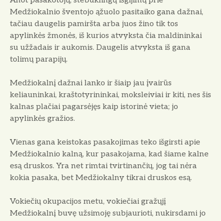
Anot pasakotojų, stebūklingų išgi­jimų prie
Medžiokalnio šventojo ąžuo­lo pasitaiko gana dažnai,
tačiau dau­gelis pamiršta arba juos žino tik tos
apylinkės žmonės, iš kurios atvyksta čia maldininkai
su užžadais ir auko­mis. Daugelis atvyksta iš gana
tolimų parapijų.
Medžiokalnį dažnai lanko ir šiaip jau įvairūs
keliauninkai, kraštotyri­ninkai, moksleiviai ir kiti, nes šis
kal­nas plačiai pagarsėjęs kaip istorinė vieta; jo
apylinkės gražios.
Vienas gana keistokas pasakojimas teko išgirsti apie
Medžiokalnio kalną, kur pasakojama, kad šiame kalne
esą druskos. Yra net rimtai tvirtinančių, jog tai nėra
kokia pasaka, bet Me­džiokalny tikrai druskos esą.
Vokiečių okupacijos metu, vokie­čiai gražųjį
Medžiokalnį buvę užsi­moję subjaurioti, nukirsdami jo