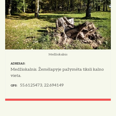
Medžiokalnis
ADRESAS
Medžiokalnis. Žemėlapyje pažymėta tiksli kalno
vieta.
55.6125473, 22.694149
GPS