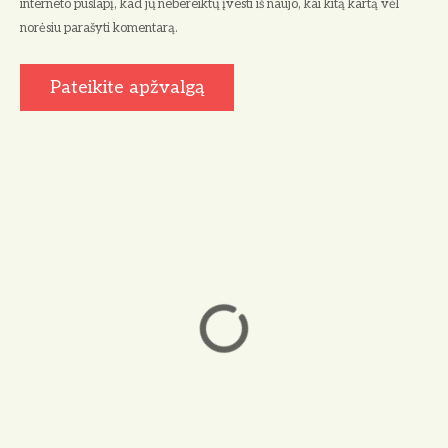
interneto puslapį, kad jų nebereiktų įvesti iš naujo, kai kitą kartą vėl
norėsiu parašyti komentarą.