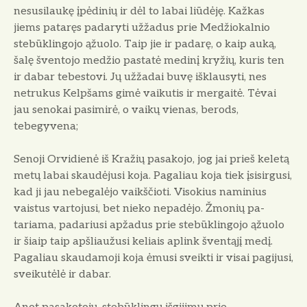
nesusilaukę įpėdinių ir dėl to labai liūdėję. Kažkas
jiems pata­ręs padaryti užžadus prie Medžiokal­nio
stebūklingojo ąžuolo. Taip jie ir padarę, o kaip auką,
šalę šventojo medžio pastatė medinį kryžių, kuris ten
ir dabar tebestovi. Jų užžadai bu­vę išklausyti, nes
netrukus Kelpšams gimė vaikutis ir mergaitė. Tėvai
jau senokai pasimirė, o vaikų vienas, be­rods,
tebegyvena;
Senoji Orvidienė iš Kražių pasako­jo, jog jai prieš keletą
metų labai skaudėjusi koja. Pagaliau koja tiek įsisirgusi,
kad ji jau nebegalėjo vaikš­čioti. Visokius naminius
vaistus var­tojusi, bet nieko nepadėjo. Žmonių pa­
tariama, padariusi apžadus prie ste­būklingojo ąžuolo
ir šiaip taip apšliaužusi keliais aplink šventąjį medį.
Pagaliau skaudamoji koja ėmusi sveikti ir visai pagijusi,
sveikutėlė ir dabar.