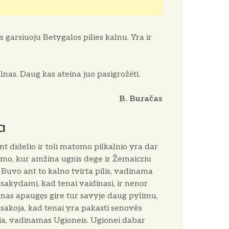
 garsiuoju Betygalos pilies kalnu. Yra ir
alnas. Daug kas ateina juo pasigrožėti.
B. Buračas
a
t didelio ir toli matomo pilkalnio yra dar
jimo, kur amžina ugnis dege ir Žemaicziu
 Buvo ant to kalno tvirta pilis, vadinama
sakydami, kad tenai vaidinasi, ir nenor
lnas apaugęs gire tur savyje daug pylimu,
sakoja, kad tenai yra pakasti senovēs
zia, vadinamas Ugioneis. Ugionei dabar