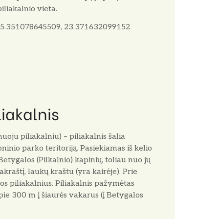
 piliakalnio vieta.
5.351078645509, 23.371632099152
liakalnis
ju piliakalniu) – piliakalnis šalia
ninio parko teritoriją. Pasiekiamas iš kelio
ygalos (Pilkalnio) kapinių, toliau nuo jų
raštį, laukų kraštu (yra kairėje). Prie
os piliakalnius. Piliakalnis pažymėtas
pie 300 m į šiaurės vakarus (į Betygalos