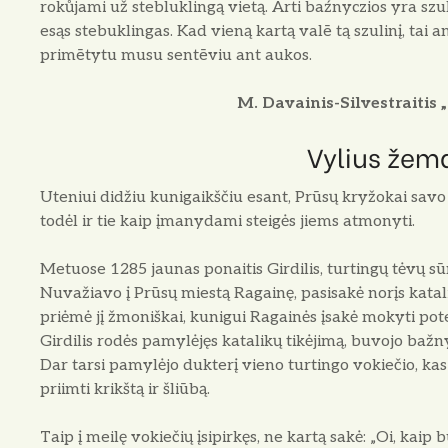
rokůjami už stebluklingą vietą. Arti baźnyczios yra sz
esąs stebuklingas. Kad vieną kartą valē tą szulinį, tai 
primētytu musu sentēviu ant aukos.
M. Davainis-Silvestraitis „
Vylius žem
Uteniui didžiu kunigaikščiu esant, Prūsų kryžokai savo
todėl ir tie kaip įmanydami steigės jiems atmonyti.
Metuose 1285 jaunas ponaitis Girdilis, turtingų tėvų sūn
Nuvažiavo į Prūsų miestą Ragainę, pasisakė norįs katalik
priėmė jį žmoniškai, kunigui Ragainės įsakė mokyti poter
Girdilis rodės pamylėjęs katalikų tikėjimą, buvojo bažny
Dar tarsi pamylėjo dukterį vieno turtingo vokiečio, kas d
priimti krikštą ir šliūbą.
Taip į meilę vokiečių įsipirkęs, ne kartą sakė: „Oi, kaip 