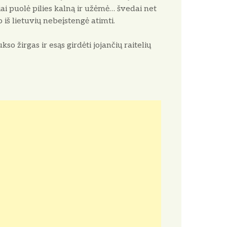
viai puolė pilies kalną ir užėmė… švedai net
o iš lietuvių nebeįstengė atimti.
 žirgas ir esąs gir­dėti jojančių raitelių