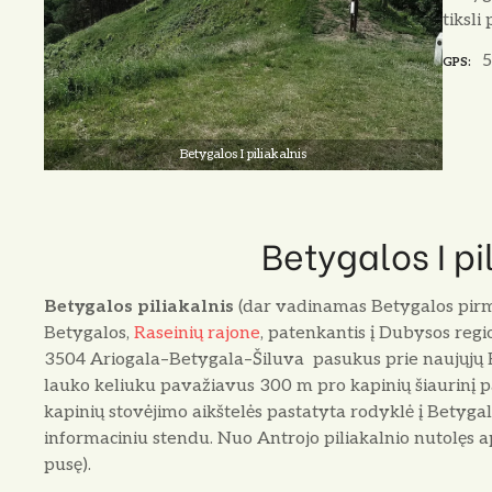
tiksli
5
GPS
Betygalos I piliakalnis
Betygalos I pi
Betygalos piliakalnis
(dar vadinamas Betygalos pirmuo
Betygalos,
Raseinių rajone
, patenkantis į Dubysos regio
3504 Ariogala–Betygala–Šiluva pasukus prie naujųjų Bet
lauko keliuku pavažiavus 300 m pro kapinių šiaurinį pak
kapinių stovėjimo aikštelės pastatyta rodyklė į Betygal
informaciniu stendu. Nuo Antrojo piliakalnio nutolęs a
pusę).