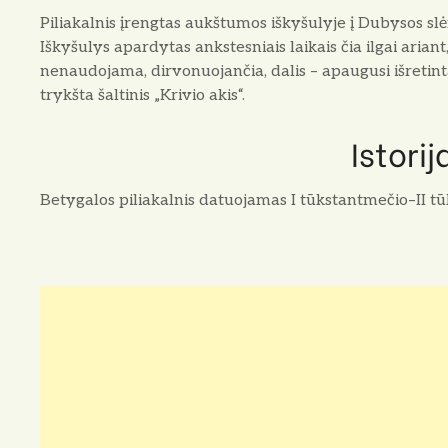
Piliakalnis įrengtas aukštumos iškyšulyje į Dubysos slė
Iškyšulys apardytas ankstesniais laikais čia ilgai ariant,
nenaudojama, dirvonuojančia, dalis – apaugusi išretinta
trykšta šaltinis „Krivio akis“.
Istorij
Betygalos piliakalnis datuojamas I tūkstantmečio–II tū