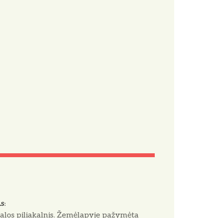
AS
alos piliakalnis. Žemėlapyje pažymėta