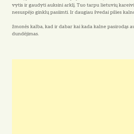
vytis ir gaudyti auksini arklį. Tuo tarpu lie­tuvių karei
nesuspėjo ginklų pasi­imti. Ir daugiau švedai pilies kaln
žmonės kalba, kad ir dabar kai kada kalne pasirodąs aukso
dundėjimas.