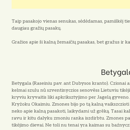
Taip pasakojo vienas senukas, sėdė­damas, pamiškėj ties
daugiau gražių pa­sakų.
Gražios apie ši kalną žemaičių pasa­kas, bet gražus ir k
Betygal
Betygala (Raseiniu pav. ant Dubysos kranto). Czionai an
kelmai szulu nů szventinyczios senovēss Lietuviu tikė
kryviu kryvaitis liki apkriksztyjimo per Jagelą gyveno.
Kryżoku Okaimiu. Zmones bijo po tą kalną vaikszczioti 
neko apie kalną pasakoti, laikydami už grēką. Tasai ka
ravu ir kitu dalyku zmoniu ranka iszdirbtu. Zmones pa
tikėjimo dievai. Ne toli nu tenai yra kaimas su baźnyc