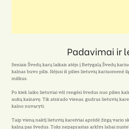
Padavimai ir 
Seniais Švedų karų laikais atėjo į Betygalą Švedų kar
kalnas buvo pilis. Išėjusi iš pilies lietuvių kariuomenė il­
miškus.
Po kiek laiko lietuviai vėl rengėsi švedus nuo pilies k
aukų kainavę. Tik atsirado vienas, gudrus lietuvių ka­r
kalno nuvaryti.
Taip vieną naktį lietuvių kareiviai aprėdė žirgą vario ska
kalną pas švedus. Toks nepaprastas arklys labai nusteb