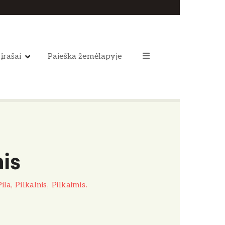
 įrašai
Paieška žemėlapyje
nis
la, Pilkalnis, Pilkaimis.