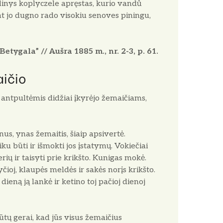
ulinys koplyczele apręstas, kurio vandů
ant jo dugno rado visokiu senoves piningu,
Betygala” // Aušra 1885 m., nr. 2-3, p. 61.
aičio
 antpultėmis didžiai įkyrėjo žemaičiams,
us, ynas žemaitis, šiaip apsivertė.
u būti ir išmokti jos įstatymų. Vokiečiai
ių ir taisyti prie krikšto. Kunigas mokė.
čioj, klaupės meldės ir sakės norįs krikšto.
ieną ją lankė ir ketino toj pačioj dienoj
būtų gerai, kad jūs visus žemaičius