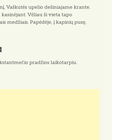
nį, Vaškutės upelio dešiniajame krante.
 kasinėjant. Vėliau ši vieta tapo
is medžiais. Papėdėje, į kapinių pusę,
a
kstantmečio pradžios laikotarpiu.