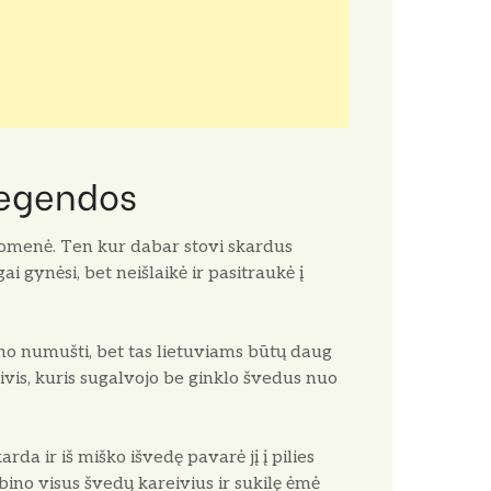
legendos
iuomenė. Ten kur dabar stovi skardus
gai gynėsi, bet neišlaikė ir pasitraukė į
alno numušti, bet tas lietuviams būtų daug
eivis, kuris sugalvojo be ginklo švedus nuo
rda ir iš miško iš­vedę pavarė jį į pilies
ino visus švedų kareivius ir sukilę ėmė