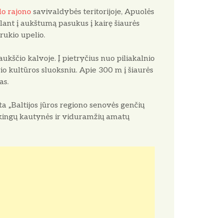
o rajono
savivaldybės teritorijoje, Apuolės
lant į aukštumą pasukus į kairę šiaurės
rukio upelio.
aukščio kalvoje. Į pietryčius nuo piliakalnio
o kultūros sluoksniu. Apie 300 m į šiaurės
as.
a „Baltijos jūros regiono senovės genčių
vikingų kautynės ir viduramžių amatų