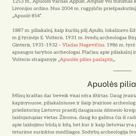
1253 m., Apuolės vardas
Appule
,
Ampule
vėl minimas k
Livonijos ordino.
Nuo 2004 m. rugpjūčio priešpaskutinį s
„Apuolė 854“.
1887 m. piliakalnį, kaip kuršių pilį
Apulia
, lokalizavo E
m jį tyrinėjo E. Volteris, 1931 m. švedų archeologas Bi
Ginteris, 1931-1932 –
Vladas Nagevičius
. 1986 m. tyr
apsaugos tarybos archeologai. Plačiau apie piliakalnį ir
Volterio straipsnyje „
Apuolės pilies paslaptis
„.
Apuolės pilia
Mūsų kraštas dar beveik visai nėra ištirtas. Daug įvair
kapinynuose, piliakalniuose ir šiaip įvairiose archeologi
priešistorinę Lietuvos praeitį daugiausia dėmesio kreip
laidojamąsias vietas. Žinoma, daug ko galima čia iš radi
apie laidojimo būdą ir kitą, bet kur ir kaip lietuviai 
teturime surinktos medžiagos. Sodybų archeologija (voki