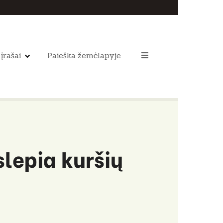
 įrašai
Paieška žemėlapyje
slepia kuršių