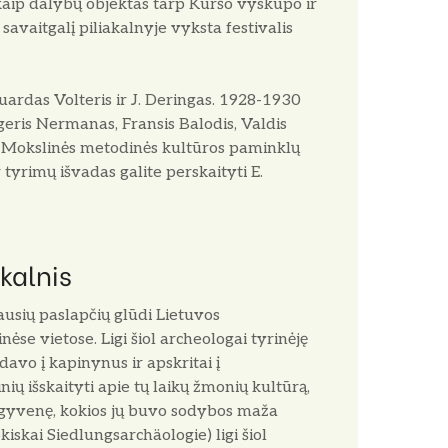
aip dalybų objektas tarp Kuršo vyskupo ir
avaitgalį piliakalnyje vyksta festivalis
duardas Volteris ir J. Deringas. 1928-1930
rgeris Nermanas, Fransis Balodis, Valdis
ė Mokslinės metodinės kultūros paminklų
 tyrimų išvadas galite perskaityti E.
kalnis
iausių paslapčių glūdi Lietuvos
nėse vietose. Ligi šiol archeologai tyrinėję
davo į kapinynus ir apskritai į
nių išskaityti apie tų laikų žmonių kultūrą,
yra gyvenę, kokios jų buvo sodybos maža
skai Siedlungsarchäologie) ligi šiol