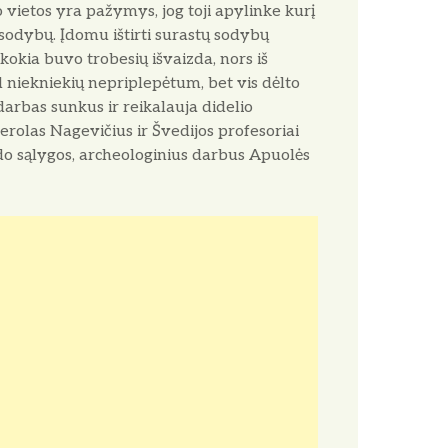
mo vietos yra pažymys, jog toji apylinke kurį
odybų. Įdomu ištirti surastų sodybų
kokia buvo trobesių išvaizda, nors iš
d niekniekių nepriplepėtum, bet vis dėlto
darbas sunkus ir reikalauja didelio
enerolas Nagevičius ir Švedijos profesoriai
do sąlygos, archeologinius darbus Apuolės