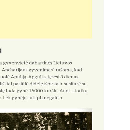
a
ta gyvenvietė dabartinės Lietuvos
Šv. Ancharijaus gyvenimas“ rašoma, kad
olė Apuliją. Apgultis tęsėsi 8 dienas.
kiai pasiūlė didelę išpirką ir susitarė su
lę tada gynė 15000 kuršių. Anot istorikų,
 tiek gynėjų sutilpti negalėjo.