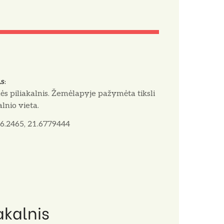
AS
ės piliakalnis. Žemėlapyje pažymėta tiksli
alnio vieta.
6.2465, 21.6779444
akalnis