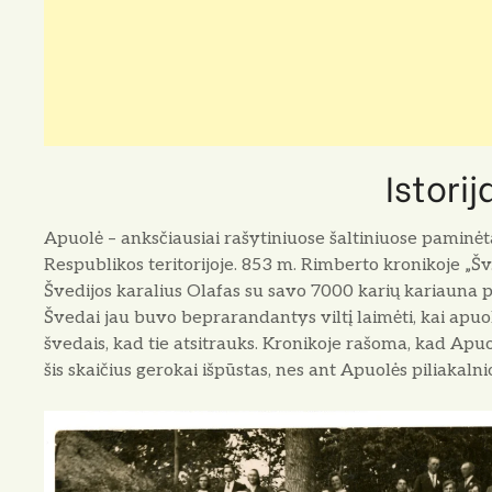
Istorij
Apuolė – anksčiausiai rašytiniuose šaltiniuose paminė
Respublikos teritorijoje. 853 m. Rimberto kronikoje „
Švedijos karalius Olafas su savo 7000 karių kariauna pu
Švedai jau buvo beprarandantys viltį laimėti, kai apuoliš
švedais, kad tie atsitrauks. Kronikoje rašoma, kad Apuo
šis skaičius gerokai išpūstas, nes ant Apuolės piliakalnio