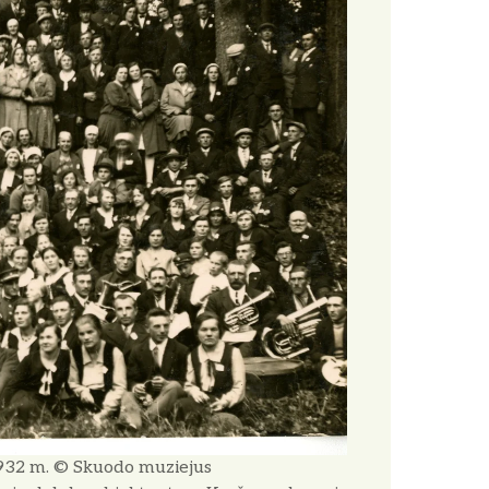
1932 m. © Skuodo muziejus