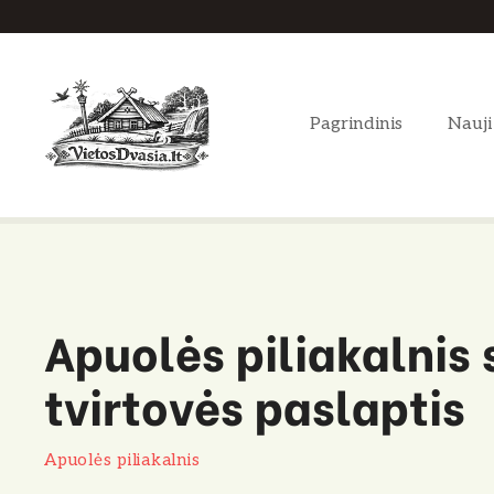
P
e
r
e
Pagrindinis
Nauji
i
t
i
p
r
i
e
Apuolės piliakalnis 
t
u
tvirtovės paslaptis
r
i
n
Apuolės piliakalnis
i