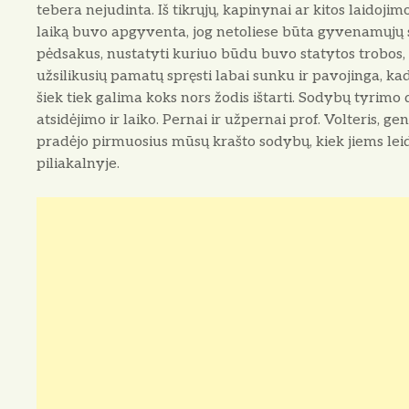
tebera nejudinta. Iš tikrųjų, kapinynai ar kitos laidoji
laiką buvo apgyventa, jog netoliese būta gyvenamųjų s
pėdsakus, nustatyti kuriuo būdu buvo statytos trobos, 
užsilikusių pamatų spręsti labai sunku ir pavojinga, ka
šiek tiek galima koks nors žodis ištarti. Sodybų tyrimo 
atsidėjimo ir laiko. Pernai ir užpernai prof. Volteris, g
pradėjo pirmuosius mūsų krašto sodybų, kiek jiems lei
piliakalnyje.