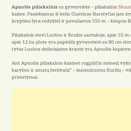
Apuolės piliakalnis
su gyvenviete – piliakalnis
Skuod
kaime. Pasiekiamas iš kelio Guntinas-Barstyčiai jam ky
kryptimi (yra rodyklė) ir pavažiavus 550 m – kitapus B
Piliakalnis stovi Luobos ir Brukio santakoje, apie 10 m 
apie 12 ha plote yra papėdės gyvenvietė su 80 cm stori
rytus Luobos dešiniajame krante yra Apuolės kapinyn
Ant Apuolės piliakalnio kasmet rugpjūčio mėnesį vykst
karybos ir amatų festivalis” – inscenizuotos Kuršių – 
pristatymai.