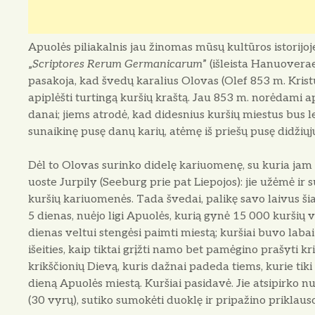
Apuolės piliakalnis jau žinomas mūsų kultūros istorijoj
„
Scriptores Rerum Germanicarum
” (išleista Hanuovera
pasakoja, kad švedų karalius Olovas (Olef 853 m. Kris
apiplėšti turtingą kuršių kraštą. Jau 853 m. norėdami api
danai; jiems atrodė, kad didesnius kuršių miestus bus le
sunaikinę pusę danų karių, atėmę iš priešų pusę didžiųjų l
Dėl to Olovas surinko didelę kariuomenę, su kuria ja
uoste Jurpily (Seeburg prie pat Liepojos): jie užėmė ir
kuršių kariuomenės. Tada švedai, palikę savo laivus š
5 dienas, nuėjo ligi Apuolės, kurią gynė 15 000 kurši
dienas veltui stengėsi paimti miestą; kuršiai buvo labai 
išeities, kaip tiktai grįžti namo bet pamėgino prašyti k
krikščionių Dievą, kuris dažnai padeda tiems, kurie tiki
dieną Apuolės miestą. Kuršiai pasidavė. Jie atsipirko nuo
(30 vyrų), sutiko sumokėti duoklę ir pripažino priklau