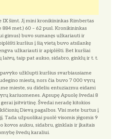
e IX šimt. Jį mini kronikininkas Rimbertas
e 884 met.) 60 – 62 pusl. Kronikininkas
tui gimus) buvo sumanęs užkariauti ir
plėšti kuršius į šią vietą buvo atsilankę
ngva užkariauti ir apiplėšti. Bet kuršiai
aivų, taip pat aukso, sidabro, ginklų ir t. t.
m pavyko užklupti kuršius svarbiausiame
 sudegino miestą, nors čia buvo 7 000 vyrų
iame mieste, su dideliu entuziazmu eidami
ų vyrų kariuomenes. Apsupę Apuolę švedai 8
gerai įsitvirtinę. Švedai neradę kitokios
rikščionių Dievą pagalbos. Visi mete burtus į
 jį. Tada užpuolikai puolė visomis jėgomis 9
 kovos auksu, sidabru, ginklais ir įkaitais
somybę švedų karaliui.