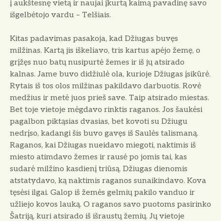
į aukštesnę vietą ir naujai įkurtą kaimą pavadinę savo
išgelbėtojo vardu – Telšiais.
Kitas padavimas pasakoja, kad Džiugas buvęs
milžinas. Kartą jis iškeliavo, tris kartus apėjo žemę, o
grįžęs nuo batų nusipurtė žemes ir iš jų atsirado
kalnas. Jame buvo didžiulė ola, kurioje Džiugas įsikūrė.
Rytais iš tos olos milžinas pakildavo darbuotis. Rovė
medžius ir metė juos prieš save. Taip atsirado miestas.
Bet toje vietoje mėgdavo rinktis raganos. Jos šaukėsi
pagalbon piktąsias dvasias, bet kovoti su Džiugu
nedrįso, kadangi šis buvo gavęs iš Saulės talismaną.
Raganos, kai Džiugas nueidavo miegoti, naktimis iš
miesto atimdavo žemes ir rausė po jomis tai, kas
sudarė milžino kasdienį triūsą. Džiugas dienomis
atstatydavo, ką naktimis raganos sunaikindavo. Kova
tęsėsi ilgai. Galop iš žemės gelmių pakilo vanduo ir
užliejo kovos lauką. O raganos savo puotoms pasirinko
Šatriją, kuri atsirado iš išraustų žemių. Jų vietoje