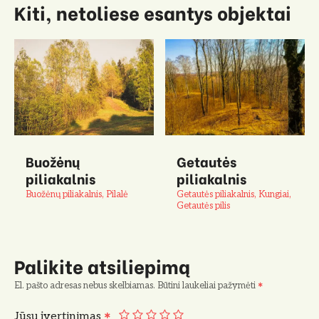
Kiti, netoliese esantys objektai
Buožėnų
Getautės
piliakalnis
piliakalnis
Buožėnų piliakalnis, Pilalė
Getautės piliakalnis, Kungiai,
Getautės pilis
Palikite atsiliepimą
El. pašto adresas nebus skelbiamas.
Būtini laukeliai pažymėti
Jūsų įvertinimas