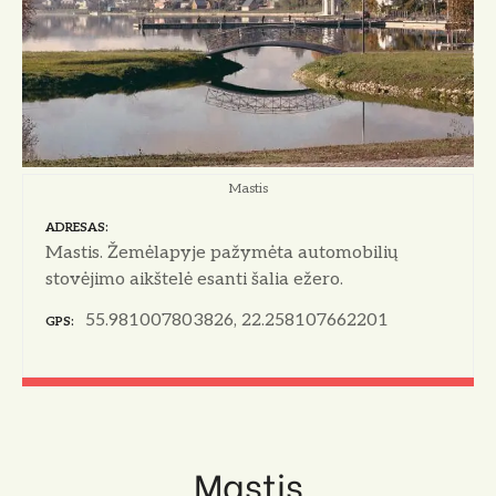
o
Mastis
ADRESAS
Mastis. Žemėlapyje pažymėta automobilių
stovėjimo aikštelė esanti šalia ežero.
55.981007803826, 22.258107662201
GPS
Mastis