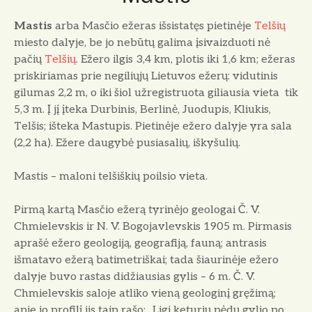
Mastis
arba Masčio ežeras išsistatęs pietinėje
Telšių
miesto dalyje, be jo nebūtų galima įsivaizduoti nė
pačių
Telšių
. Ežero ilgis 3,4 km, plotis iki 1,6 km; ežeras
priskiriamas prie negiliųjų Lietuvos ežerų: vidutinis
gilumas 2,2 m, o iki šiol užregistruota giliausia vieta tik
5,3 m. Į jį įteka Durbinis, Berlinė, Juodupis, Kliukis,
Telšis; išteka Mastupis. Pietinėje ežero dalyje yra sala
(2,2 ha). Ežere daugybė pusiasalių, iškyšulių.
Mastis – maloni telšiškių poilsio vieta.
Pirmą kartą Masčio ežerą tyrinėjo geologai Č. V.
Chmielevskis ir N. V. Bogojavlevskis 1905 m. Pirmasis
aprašė ežero geologiją, geografiją, fauną; antrasis
išmatavo ežerą batimetriškai; tada šiaurinėje ežero
dalyje buvo rastas didžiausias gylis – 6 m. Č. V.
Chmielevskis saloje atliko vieną geologinį gręžimą;
apie jo profilį jis taip rašo: „Ligi keturių pėdų gylio po