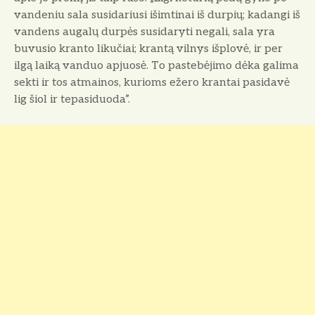
vandeniu sala susidariusi išimtinai iš durpių; kadangi iš
vandens augalų durpės susidaryti negali, sala yra
buvusio kranto likučiai; krantą vilnys išplovė, ir per
ilgą laiką vanduo apjuosė. To pastebėjimo dėka galima
sekti ir tos atmainos, kurioms ežero krantai pasidavė
lig šiol ir tepasiduoda”.