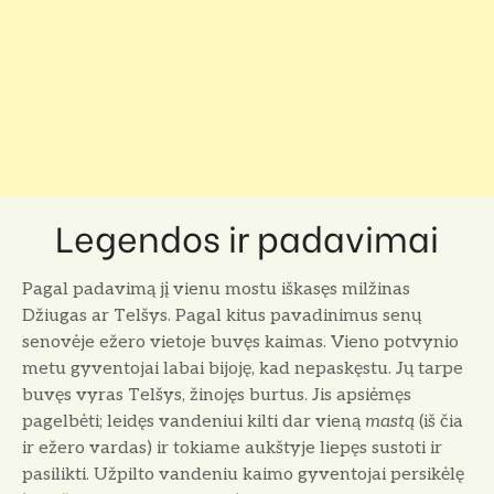
Legendos ir padavimai
Pagal padavimą jį vienu mostu iškasęs milžinas
Džiugas ar Telšys. Pagal kitus pavadinimus senų
senovėje ežero vietoje buvęs kaimas. Vieno potvynio
metu gyventojai labai bijoję, kad nepaskęstu. Jų tarpe
buvęs vyras Telšys, žinojęs burtus. Jis apsiėmęs
pagelbėti; leidęs vandeniui kilti dar vieną
mastą
(iš čia
ir ežero vardas) ir tokiame aukštyje liepęs sustoti ir
pasilikti. Užpilto vandeniu kaimo gyventojai persikėlę