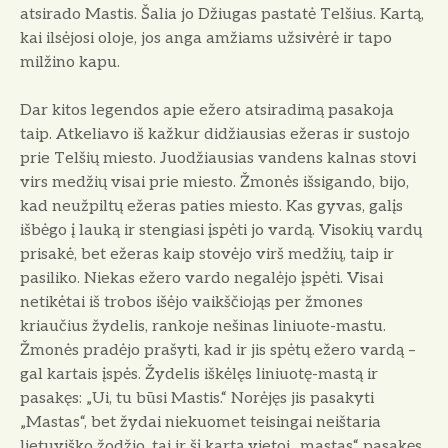
atsirado Mastis. Šalia jo Džiugas pastatė Telšius. Kartą,
kai ilsėjosi oloje, jos anga amžiams užsivėrė ir tapo
milžino kapu.
Dar kitos legendos apie ežero atsiradimą pasakoja
taip. Atkeliavo iš kažkur didžiau­sias ežeras ir sustojo
prie Telšių miesto. Juodžiausias vandens kalnas stovi
virs medžių visai prie miesto. Žmonės išsigando, bijo,
kad neužpiltų ežeras paties miesto. Kas gyvas, galįs
išbėgo į lauką ir stengiasi įspėti jo vardą. Visokių vardų
prisakė, bet ežeras kaip stovėjo virš medžių, taip ir
pasiliko. Niekas ežero vardo negalėjo įspėti. Visai
netikėtai iš trobos išėjo vaikščiojąs per žmones
kriaučius žydelis, rankoje nešinas liniuote-mastu.
Žmonės pradėjo prašyti, kad ir jis spėtų ežero vardą –
gal kartais įspės. Žydelis iškėlęs liniuotę-mastą ir
pasakęs: „Ui, tu būsi Mastis.“ Norėjęs jis pasakyti
„Mastas“, bet žydai niekuomet teisingai neištaria
lietuviško žodžio, tai ir šį kartą vietoj „mastas“ pasakęs