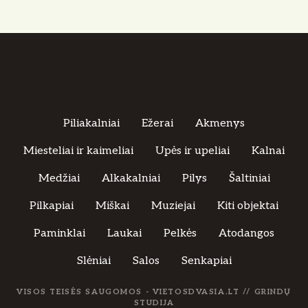
Piliakalniai
Ežerai
Akmenys
Miesteliai ir kaimeliai
Upės ir upeliai
Kalnai
Medžiai
Alkakalniai
Pilys
Šaltiniai
Pilkapiai
Miškai
Muziejai
Kiti objektai
Paminklai
Laukai
Pelkės
Atodangos
Slėniai
Salos
Senkapiai
VISOS TEISĖS SAUGOMOS - VIETOSDVASIA.LT //
GRINDŲ
STUDIJA