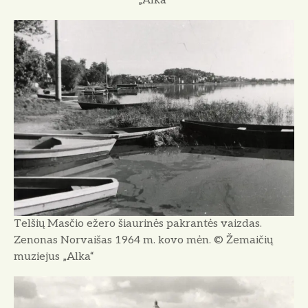
„Alka”
Telšių Masčio ežero šiaurinės pakrantės vaizdas.
Zenonas Norvaišas 1964 m. kovo mėn. © Žemaičių
muziejus „Alka“