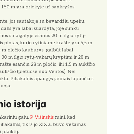
s 150 m yra priekyje už sankryžos.
nte, jos santakoje su bevardžiu upeliu,
io dalis yra labai suardyta, joje sunku
mos smaigalyje esantis 20 m ilgio rytų-
s plotas, kurio rytiniame krašte yra 5,5 m
10 m pločio kauburys ­ galbūt labai
 30 m ilgio rytų-vakarų kryptimi ir 28 m
krašte esančiu 28 m pločio, iki 1,5 m aukščio
 aukščio (pietuose nuo Ventos). Nei
ikta. Piliakalnis apaugęs jaunais lapuočiais
uoja.
io istorija
akariniu galu.
P. Višinskis
mini, kad
liakalnis, tik iš jo XIX a. buvo vežamas
ų daiktų.