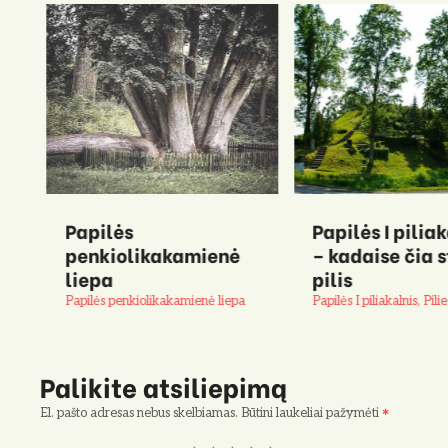
Papilės
Papilės I piliak
penkiolikakamienė
– kadaise čia s
liepa
pilis
Papilės penkiolikakamienė liepa
Papilės I piliakalnis, Pilie
Palikite atsiliepimą
El. pašto adresas nebus skelbiamas.
Būtini laukeliai pažymėti