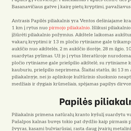
Basanavičiaus gatve į kairę pietų kryptimi, pavažiavu
Antrasis Papilės piliakalnis yra Ventos dešiniajame kra
1 km į rytus nuo
pirmojo piliakalnio
. Išlikusi piliakaln
įžiūrėti piliakalnio požymius. Aikštele laikomas aukštu
vakarų kryptimi ir 13 m pločio rytiniame gale trikampi
aukščio nuo aikštelės, 2 m aukščio išorėje, 28 m ilgio, 
suardytas pylimas. Už jo į rytus literatūroje nurodoma
pločio rytiniame gale priešpilio aikštelė, su rytiniame 
kauburiu, priešpilio neprimena. Šlaitai statūs, iki 13 m
piliakalnyje, nei jo aplinkoje kultūrinio sluoksnio neapt
medžiais ir dygiais krūmeliais, spėjamas papilys dirvon
Papilės piliakaln
Piliakalnis primena natūralų kranto kyšulį suardytu v
Pašalpos kalnas buvęs tokio pat dydžio kaip pirmasis pi
žvyras, kasami bulviarūsiai, rasta daug įvairių metalini