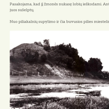
Pasakojama, kad jį žmonės nukasę lobių ieškodami. An
juos sušelptų.
Nuo piliakalnių supylimo ir čia buvusios pilies miestel