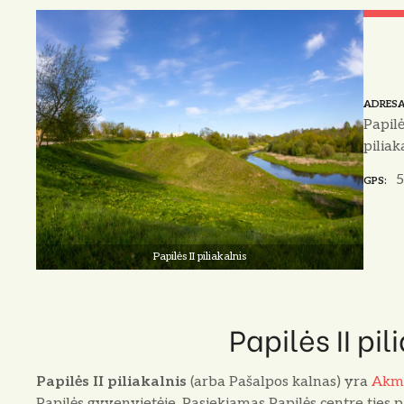
o
ADRES
Papilė
piliak
5
GPS
Papilės II piliakalnis
Papilės II pil
Papilės II piliakalnis
(arba Pašalpos kalnas) yra
Akme
Papilės gyvenvietėje. Pasiekiamas Papilės centre ties 