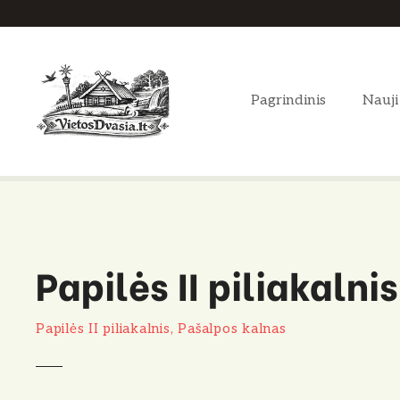
P
e
r
e
Pagrindinis
Nauji
i
t
i
p
r
i
e
Papilės II piliakalnis
t
u
r
Papilės II piliakalnis, Pašalpos kalnas
i
n
i