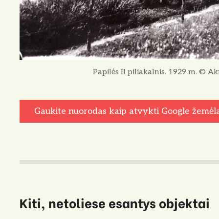
Papilės II piliakalnis. 1929 m. © 
Gaukite nuorodas kaip atvykti Google žemėl
Kiti, netoliese esantys objektai