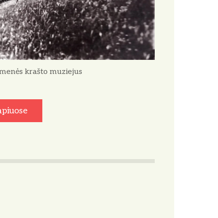
Akmenės krašto muziejus
apiuose