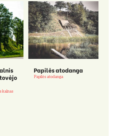
alnis
Papilės atodanga
Lazdynų P
tovėjo
memoriali
Papilės atodanga
muziejus
s kalnas
Lazdynų Pelėdos
muziejus