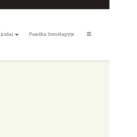
 įrašai
Paieška žemėlapyje