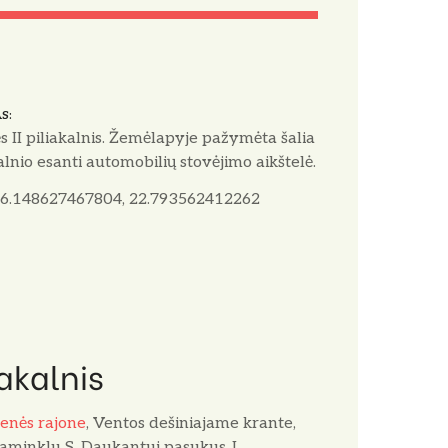
AS
s II piliakalnis. Žemėlapyje pažymėta šalia
alnio esanti automobilių stovėjimo aikštelė.
6.148627467804, 22.793562412262
iakalnis
nės rajone
,
Ventos
dešiniajame krante,
paminklu S. Daukantui pasukus J.