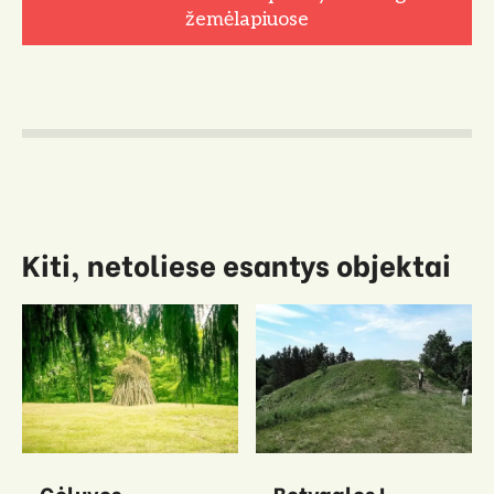
žemėlapiuose
Kiti, netoliese esantys objektai
Gėluvos
Betygalos I