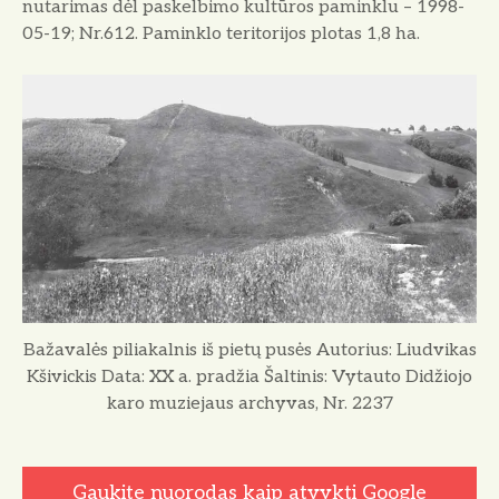
nutarimas dėl paskelbimo kultūros paminklu – 1998-
05-19; Nr.612. Paminklo teritorijos plotas 1,8 ha.
Bažavalės piliakalnis iš pietų pusės Autorius: Liudvikas
Kšivickis Data: XX a. pradžia Šaltinis: Vytauto Didžiojo
karo muziejaus archyvas, Nr. 2237
Gaukite nuorodas kaip atvykti Google