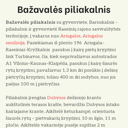
Bažavalės piliakalnis
Bažavalės piliakalnis
su gyvenviete, Barsukalnis –
piliakalnis ir gyvenvietė Raseinių rajono savivaldybės
teritorijoje, į vakarus nuo
Ariogalos
,
Ariogalos
seniūnija
. Pasiekiamas iš plento 196 Ariogala–
Raseiniai–Kryžkalnis pasukus į kairę pietų kryptimi
link Turbinavos, čia, kiek neprivažiavus autostrados
A1 Vilnius–Kaunas–Klaipėda, pasukus į kairę šiaurės
rytų kryptimi, pavažiavus 1,3 km iki posūkio į dešinę
pietryčių kryptimi, toliau 400 m iki sodybos, nuo jos
paėjus 100 m į pietryčius.
Piliakalnis įrengtas
Dubysos
dešiniojo kranto
aukštutinės terasos krašte, bevardžio Dubysos intako
kairiajame krante. Aikštelė keturkampė, orientuota
šiaurės rytų – pietvakarių kryptimi, 10 m ilgio, 11 m
pločio. Aikštelės vakarinėje pusėje supiltas 2 m