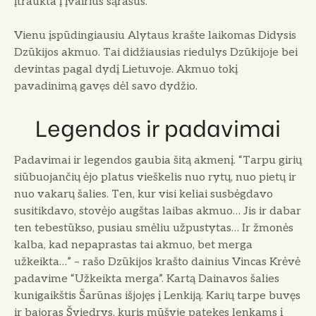
įtraukta į įvairius sąrašus.
Vienu įspūdingiausiu Alytaus krašte laikomas Didysis
Dzūkijos akmuo. Tai didžiausias riedulys Dzūkijoje bei
devintas pagal dydį Lietuvoje. Akmuo tokį
pavadinimą gavęs dėl savo dydžio.
Legendos ir padavimai
Padavimai ir legendos gaubia šitą akmenį. “Tarpu girių
siūbuojančių ėjo platus vieškelis nuo rytų, nuo pietų ir
nuo vakarų šalies. Ten, kur visi keliai susbėgdavo
susitikdavo, stovėjo augštas laibas akmuo… Jis ir dabar
ten tebestūkso, pusiau smėliu užpustytas… Ir žmonės
kalba, kad nepaprastas tai akmuo, bet merga
užkeikta…” – rašo Dzūkijos krašto dainius Vincas Krėvė
padavime “Užkeikta merga”. Kartą Dainavos šalies
kunigaikštis Šarūnas išjojęs į Lenkiją. Karių tarpe buvęs
ir bajoras Šviedrys, kuris mūšyje patekęs lenkams į