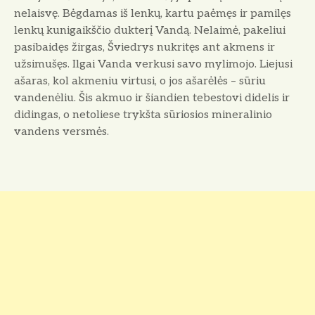
nelaisvę. Bėgdamas iš lenkų, kartu paėmęs ir pamilęs
lenkų kunigaikščio dukterį Vandą. Nelaimė, pakeliui
pasibaidęs žirgas, Šviedrys nukritęs ant akmens ir
užsimušęs. Ilgai Vanda verkusi savo mylimojo. Liejusi
ašaras, kol akmeniu virtusi, o jos ašarėlės – sūriu
vandenėliu. Šis akmuo ir šiandien tebestovi didelis ir
didingas, o netoliese trykšta sūriosios mineralinio
vandens versmės.