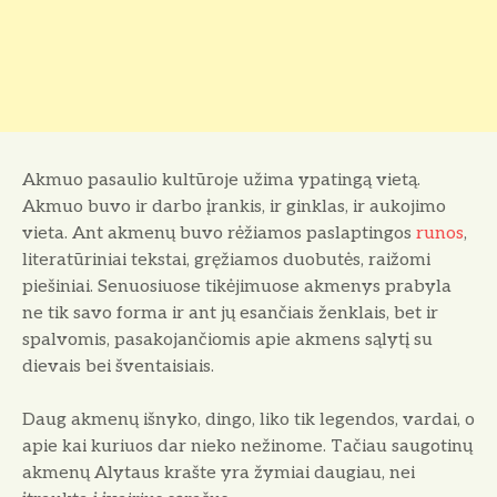
Akmuo pasaulio kultūroje užima ypatingą vietą.
Akmuo buvo ir darbo įrankis, ir ginklas, ir aukojimo
vieta. Ant akmenų buvo rėžiamos paslaptingos
runos
,
literatūriniai tekstai, gręžiamos duobutės, raižomi
piešiniai. Senuosiuose tikėjimuose akmenys prabyla
ne tik savo forma ir ant jų esančiais ženklais, bet ir
spalvomis, pasakojančiomis apie akmens sąlytį su
dievais bei šventaisiais.
Daug akmenų išnyko, dingo, liko tik legendos, vardai, o
apie kai kuriuos dar nieko nežinome. Tačiau saugotinų
akmenų Alytaus krašte yra žymiai daugiau, nei