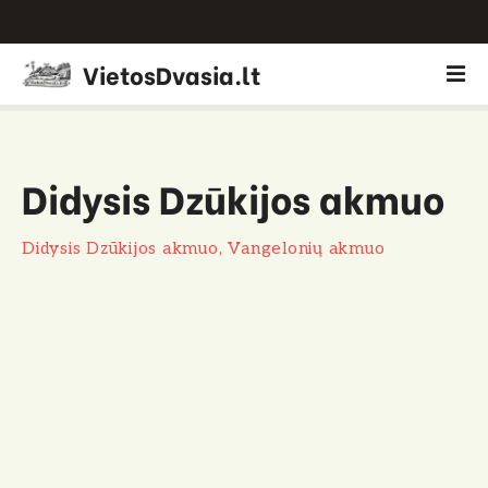
P
VietosDvasia.lt
e
r
e
i
Didysis Dzūkijos akmuo
t
i
p
Didysis Dzūkijos akmuo, Vangelonių akmuo
r
i
e
t
u
r
i
n
i