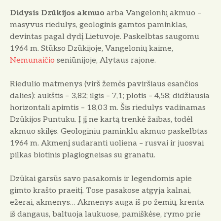
Didysis Dzūkijos akmuo
arba Vangelonių akmuo –
masyvus riedulys, geologinis gamtos paminklas,
devintas pagal dydį Lietuvoje. Paskelbtas saugomu
1964 m. Stūkso Dzūkijoje, Vangelonių kaime,
Nemunaičio
seniūnijoje, Alytaus rajone.
Riedulio matmenys (virš žemės paviršiaus esančios
dalies): aukštis – 3,82; ilgis – 7,1; plotis – 4,58; didžiausia
horizontali apimtis – 18,03 m. Šis riedulys vadinamas
Dzūkijos Puntuku. Į jį ne kartą trenkė žaibas, todėl
akmuo skilęs. Geologiniu paminklu akmuo paskelbtas
1964 m. Akmenį sudaranti uoliena – rusvai ir juosvai
pilkas biotinis plagiogneisas su granatu.
Dzūkai garsūs savo pasakomis ir legendomis apie
gimto krašto praeitį. Tose pasakose atgyja kalnai,
ežerai, akmenys… Akmenys auga iš po žemių, krenta
iš dangaus, baltuoja laukuose, pamiškėse, rymo prie