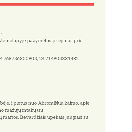
AS
 Žemėlapyje pažymėtas priėjimas prie
.
4.768736300903, 24.714903831482
ybėje, į pietus nuo Abromiškių kaimo, apie
no mažųjų intakų (su
marios. Bevardžiais upeliais jungiasi su