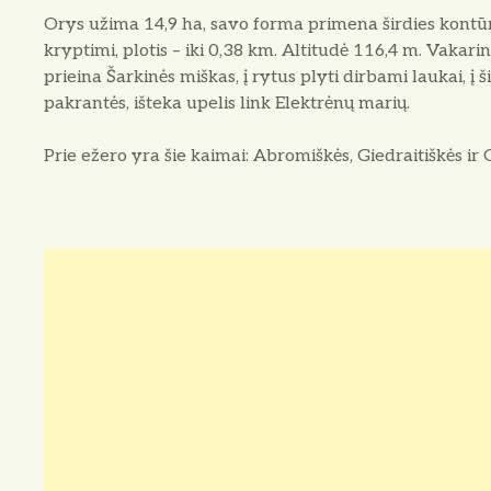
Orys užima 14,9 ha, savo forma primena širdies kontūru
kryptimi, plotis – iki 0,38 km. Altitudė 116,4 m. Vakarin
prieina Šarkinės miškas, į rytus plyti dirbami laukai, į
pakrantės, išteka upelis link Elektrėnų marių.
Prie ežero yra šie kaimai: Abromiškės, Giedraitiškės ir G