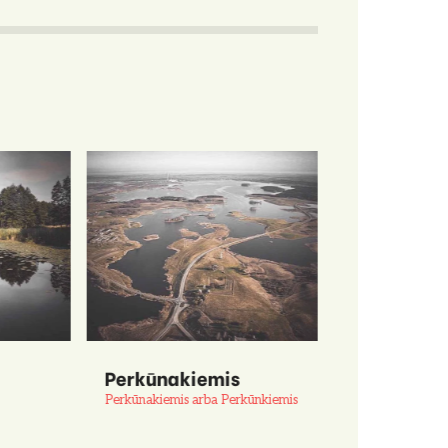
Perkūnakiemis
Gojus
Perkūnakiemis arba Perkūnkiemis
Gojaus miškas, G