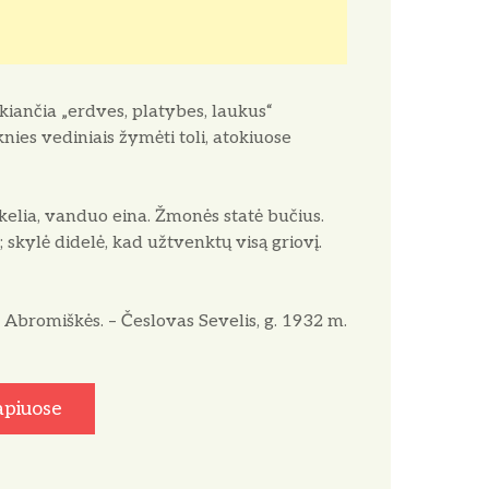
iškiančia „erdves, platybes, laukus“
nies vediniais žymėti toli, atokiuose
ikelia, vanduo eina. Žmonės statė bučius.
; skylė didelė, kad užtvenktų visą griovį.
Abromiškės. – Česlovas Sevelis, g. 1932 m.
apiuose