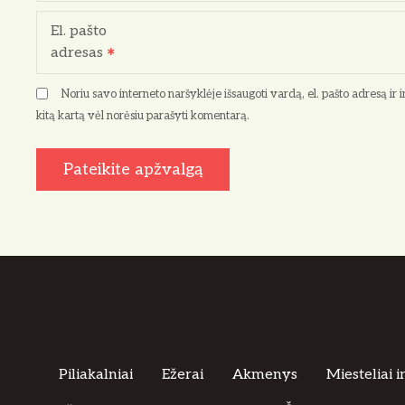
El. pašto
adresas
Noriu savo interneto naršyklėje išsaugoti vardą, el. pašto adresą ir in
kitą kartą vėl norėsiu parašyti komentarą.
Piliakalniai
Ežerai
Akmenys
Miesteliai i