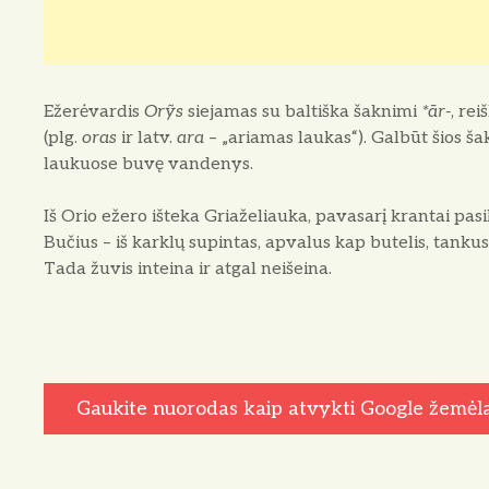
Ežerėvardis
Orỹs
siejamas su baltiška šaknimi
*ār-
, re
(plg.
oras
ir latv.
ara
– „ariamas laukas“). Galbūt šios šak
laukuose buvę vandenys.
Iš Orio ežero išteka Griaželiauka, pavasarį krantai pas
Bučius – iš karklų supintas, apvalus kap butelis, tankus
Tada žuvis inteina ir atgal neišeina.
Gaukite nuorodas kaip atvykti Google žemėl