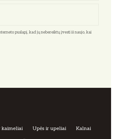
terneto puslapį, kad jų nebereiktų įvesti iš naujo, kai
r kaimeliai
Upės ir upeliai
Kalnai