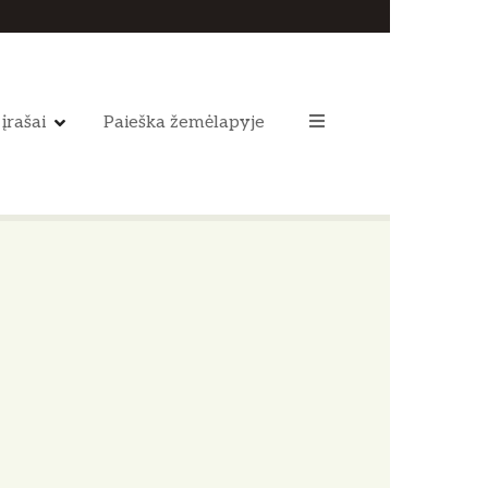
 įrašai
Paieška žemėlapyje