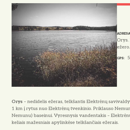
o
ADRES
Orys.
ežero
5
GPS
Orys
– nedidelis ežeras, telkšantis Elektrėnų savivald
1 km į rytus nuo Elektrėnų tvenkinio. Priklauso Nemu
Nemunu) baseinui. Vyresnysis vandentakis – Elektrėnų 
keliais mažesniais apylinkėse telkšančiais ežerais.