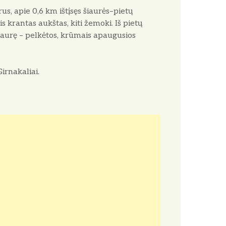
s, apie 0,6 km ištįsęs šiaurės–pietų
is krantas aukštas, kiti žemoki. Iš pietų
 šiaurę – pelkėtos, krūmais apaugusios
irnakaliai.