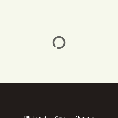
Piliakalniai
Ežerai
Akmenys