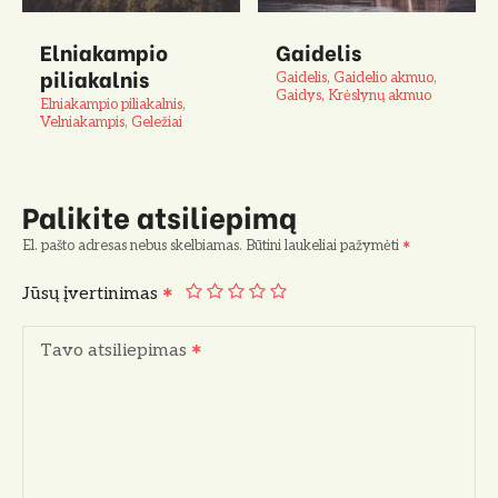
Elniakampio
Gaidelis
piliakalnis
Gaidelis, Gaidelio akmuo,
Gaidys, Krėslynų akmuo
Elniakampio piliakalnis,
Velniakampis, Geležiai
Palikite atsiliepimą
El. pašto adresas nebus skelbiamas.
Būtini laukeliai pažymėti
Jūsų įvertinimas
Tavo atsiliepimas