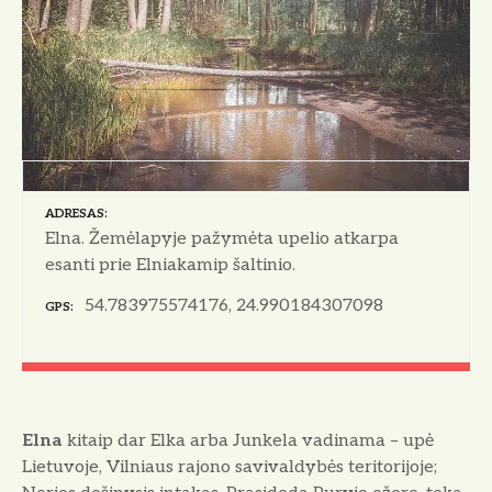
ADRESAS
Elna. Žemėlapyje pažymėta upelio atkarpa
esanti prie Elniakamip šaltinio.
54.783975574176, 24.990184307098
GPS
Elna
kitaip dar Elka arba Junkela vadinama – upė
Lietuvoje, Vilniaus rajono savivaldybės teritorijoje;