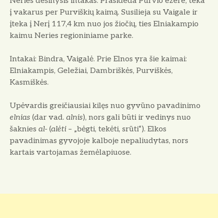
Neries dešinysis intakas. Prasideda Purvio ežere, teka
į vakarus per Purviškių kaimą. Susilieja su Vaigale ir
įteka į Nerį 117,4 km nuo jos žiočių, ties Elniakampio
kaimu Neries regioniniame parke.
Intakai: Bindra, Vaigalė. Prie Elnos yra šie kaimai:
Elniakampis, Geležiai, Dambriškės, Purviškės,
Kasmiškės.
Upėvardis greičiausiai kilęs nuo gyvūno pavadinimo
elnias
(dar vad.
alnis
), nors gali būti ir vedinys nuo
šaknies
al-
(
alėti
– „bėgti, tekėti, srūti“).
Elkos
pavadinimas gyvojoje kalboje nepaliudytas, nors
kartais vartojamas žemėlapiuose.