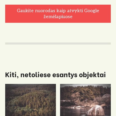
Gaukite nuorodas kaip atvykti Google
žemėlapiuose
Kiti, netoliese esantys objektai