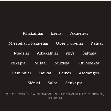
Piliakalniai
Ežerai
Akmenys
Miesteliai ir kaimeliai
Upės ir upeliai
Kalnai
Medžiai
Alkakalniai
Pilys
Šaltiniai
Pilkapiai
Miškai
Muziejai
Kiti objektai
Paminklai
Laukai
Pelkės
Atodangos
Slėniai
Salos
Senkapiai
VISOS TEISĖS SAUGOMOS - VIETOSDVASIA.LT //
GRINDŲ
STUDIJA