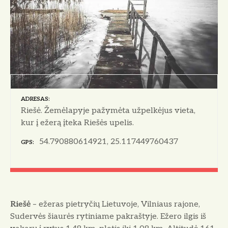
ADRESAS
Riešė. Žemėlapyje pažymėta užpelkėjus vieta,
kur į ežerą įteka Riešės upelis.
54.790880614921, 25.117449760437
GPS
Riešė
– ežeras pietryčių Lietuvoje, Vilniaus rajone,
Sudervės šiaurės rytiniame pakraštyje. Ežero ilgis iš