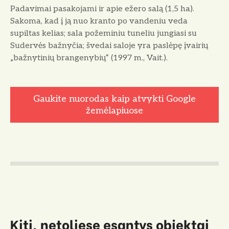
Padavimai pasakojami ir apie ežero salą (1,5 ha).
Sakoma, kad į ją nuo kranto po vandeniu veda
supiltas kelias; sala požeminiu tuneliu jungiasi su
Sudervės bažnyčia; švedai saloje yra paslėpę įvairių
„bažnytinių brangenybių“ (1997 m., Vait.).
Gaukite nuorodas kaip atvykti Google
žemėlapiuose
Kiti, netoliese esantys objektai