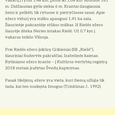
vakarų į rytus 1,48 km, plotis iki 1,08 km. Altitudė 161
m. Didžiausias gylis siekia 6 m. Krantai daugiausia
žemi ir pelkėti, tik rytuose ir pietryčiuose sausi. Apie
ežero vidurį yra mišku apaugusi 1,41 ha sala.
Šiaurinėje pakrantėje stūkso miškas. Iš Riešės ežero
šiaurėje išteka Neries intakas Riešė.
Už 0,7 km į
vakarus telkšo Vilnoja.
Prie Riešės ežero įsikūrę Grikieniai (SB „Riešė“),
šiauriniai Sudervės pakraščiai, Izabelinės kaimas.
Rytiniame ežero krante – į Kultūros vertybių registrą
2018 metais įrašytas Švedų kapinynas.
Pasak tikėjimų, ežere yra vieta, kuri žiemą užšąla tik
tada, kai ten nuskęsta žmogus (Trinkūnas J., 1992).