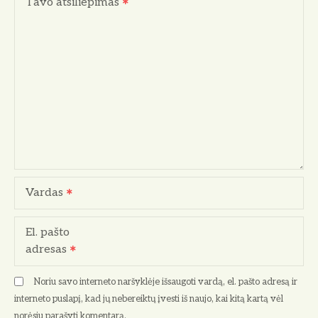
Tavo atsiliepimas
Vardas
El. pašto
adresas
Noriu savo interneto naršyklėje išsaugoti vardą, el. pašto adresą ir
interneto puslapį, kad jų nebereiktų įvesti iš naujo, kai kitą kartą vėl
norėsiu parašyti komentarą.