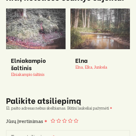
Elniakampio
Elna
šaltinis
Elna, Elka, Junkela
Elniakampio šaltinis
Palikite atsiliepimą
El. pašto adresas nebus skelbiamas.
Būtini laukeliai pažymėti
Jūsų įvertinimas