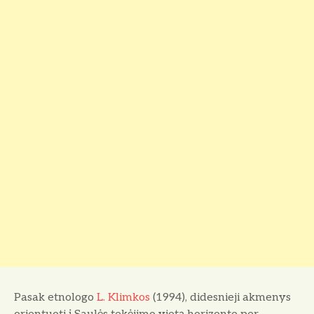
Pasak etnologo
L. Klimkos
(1994), didesnieji akmenys