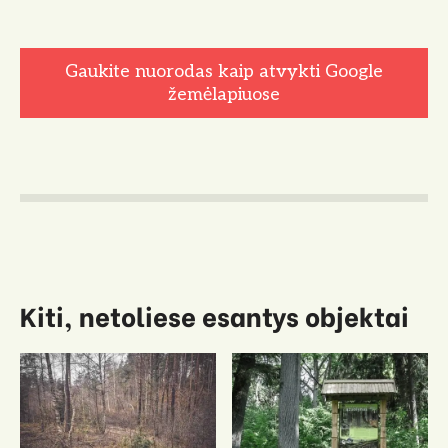
Gaukite nuorodas kaip atvykti Google
žemėlapiuose
Kiti, netoliese esantys objektai