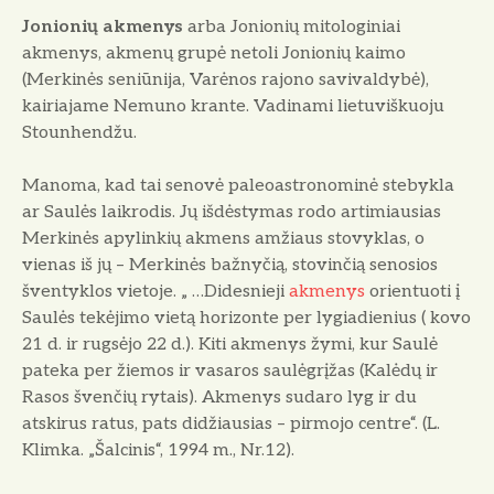
Jonionių akmenys
arba
Jonionių mitologiniai
akmenys
,
akmenų grupė netoli Jonionių kaimo
(Merkinės seniūnija, Varėnos rajono savivaldybė),
kairiajame Nemuno krante
. Vadinami lietuviškuoju
Stounhendžu.
Manoma, kad tai senovė paleoastronominė stebykla
ar Saulės laikrodis. Jų išdėstymas rodo artimiausias
Merkinės apylinkių akmens amžiaus stovyklas, o
vienas iš jų – Merkinės bažnyčią, stovinčią senosios
šventyklos vietoje. „ …Didesnieji
akmenys
orientuoti į
Saulės tekėjimo vietą horizonte per lygiadienius ( kovo
21 d. ir rugsėjo 22 d.). Kiti akmenys žymi, kur Saulė
pateka per žiemos ir vasaros saulėgrįžas (Kalėdų ir
Rasos švenčių rytais). Akmenys sudaro lyg ir du
atskirus ratus, pats didžiausias – pirmojo centre“. (L.
Klimka. „Šalcinis“, 1994 m., Nr.12).