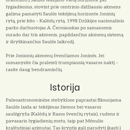
orientuoti į Saulės tekėjimo vietą horizonte per
lygiadienius, stovint prie centrinio didžiausio akmens
galima pamatyti Saulės tekėjimą horizonte Joninių
rytą, prie kito – Kalėdų rytą. 1998 Dzūkijos nacionalinio
parko darbuotojas A. Černiauskas po samanomis
surado dar tris akmenis, papildančius akmenų sistemą
ir išryškinančius Saulės laikrodį.
Prie Jonionių akmenų švenčiamos Joninės.
Jei
sumanysite čia praleisti trumpiausią vasaros naktį –
rasite daug bendraminčių.
Istorija
Paleoastronominėse stebyklose paprastai fiksuo
jama
Saulės laida ar tekėjimas žiemos bei vasaros
saulėgryža (Kalėdų ir Rasos švenčių rytais), rudens ir
pavasario lygiadienių metu, taip pat Mėnulio
kraštu
tiniai azimutai. Tas kryptis gali parodyti įkasti į