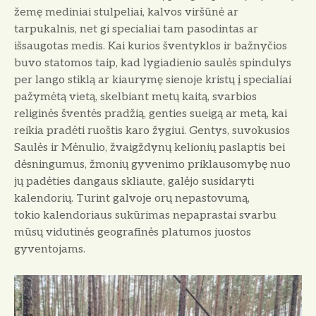
žemę
mediniai stulpeliai, kalvos viršūnė ar
tarpukalnis, net
gi specialiai tam pasodintas ar
išsaugotas medis. Kai
kurios šventyklos ir bažnyčios
buvo statomos taip,
kad lygiadienio saulės spindulys
per lango stiklą ar
kiaurymę sienoje kristų į specialiai
pažymėtą vietą,
skelbiant metų kaitą, svarbios
religinės šventės pra
džią, genties sueigą ar metą, kai
reikia pradėti ruoštis
karo žygiui. Gentys, suvokusios
Saulės ir Mėnulio,
žvaigždynų kelionių paslaptis bei
dėsningumus, žmo
nių gyvenimo priklausomybę nuo
jų padėties dangaus
skliaute, galėjo susidaryti
kalendorių. Turint galvoje
orų
nepastovumą,
tokio
kalendoriaus sukūrimas ne
paprastai svarbu
mūsų vidutinės geografinės platumos
juostos
gyventojams.