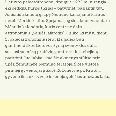
Lietuvos paleoastronomų draugija 1993 m. surengia
ekspediciją, kurios tikslas – patyrinėti paslaptingųjų
Jonionių akmenų grupę Nemuno kairiajame krante,
netoli Merkinės tilto. Spėjama, jog šie akmenys sudaro
Mėnulio kalendorių, kurio centrinė dalis –
astrono
minis „Saulės laikrodis” – išliko iki mūsų dienų.
Ši
paleoastronomin
ė stebykla galėjo būti
gamtmeldiškos
Lietuvos žynių šventyklos dalis,
susijusi su mūsų protė
vių
gamtos
ciklų stebėjimų
patirtimi. Juo labiau, kad š
ie akmenys stūkso prie
upės, žemutinėje Nemuno
terasoje. Šiose vietose
pirmieji gyventojai įsikūrė IX
t.-metyje pr. Kristų ir
gyveno iki ankstyvojo ir senojo
geležies amžiaus laikų.