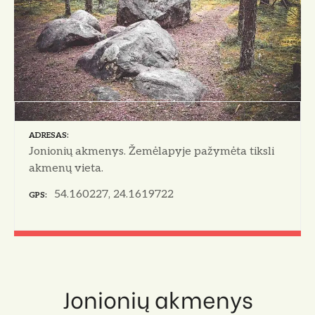
o
ADRESAS
Jonionių akmenys. Žemėlapyje pažymėta tiksli
akmenų vieta.
54.160227, 24.1619722
GPS
Jonionių akmenys