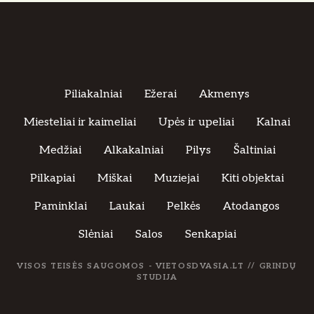
Piliakalniai
Ežerai
Akmenys
Miesteliai ir kaimeliai
Upės ir upeliai
Kalnai
Medžiai
Alkakalniai
Pilys
Šaltiniai
Pilkapiai
Miškai
Muziejai
Kiti objektai
Paminklai
Laukai
Pelkės
Atodangos
Slėniai
Salos
Senkapiai
VISOS TEISĖS SAUGOMOS - VIETOSDVASIA.LT //
GRINDŲ
STUDIJA