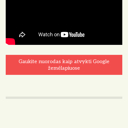
Gaukite nuorodas kaip atvykti Google
žemėlapiuose