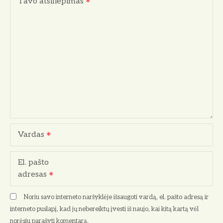
Tavo atsiliepimas
Vardas
El. pašto
adresas
Noriu savo interneto naršyklėje išsaugoti vardą, el. pašto adresą ir
interneto puslapį, kad jų nebereiktų įvesti iš naujo, kai kitą kartą vėl
norėsiu parašyti komentarą.