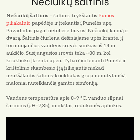
Nečiuikų šaltinis
Nečiuikų šaltinis
– šaltinis, trykštantis
Punios
piliakalnio
papėdėje ir įtekantis į Punelės upę.
Pavadintas pagal netoliese buvusį Nečiuikų kaimą ir
dvarą. Šaltinis čiurlena dešiniajame upės krante, jį
formuojančios vandens srovės sunkiasi iš 14 m
aukščio. Susijungusios srovės teka ~80 m, kol
kriokliuku įkrenta upėn. Tyliai čiurlenanti Punelė ir
krištolinio skambesio į ją įsiliejantis niekad
neužšąlantis šaltinis-kriokliukas groja nenutylančią,
maloniai nuteikiančią gamtos simfoniją.
Vandens temperatūra apie 8–9 °C, vanduo silpnai
šarminis (pH=7,85), minkštas, redukcinės aplinkos.