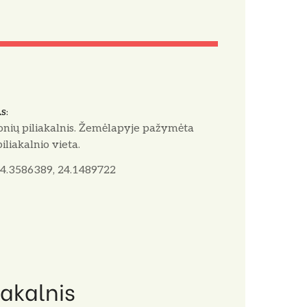
AS
onių piliakalnis. Žemėlapyje pažymėta
 piliakalnio vieta.
4.3586389, 24.1489722
iakalnis