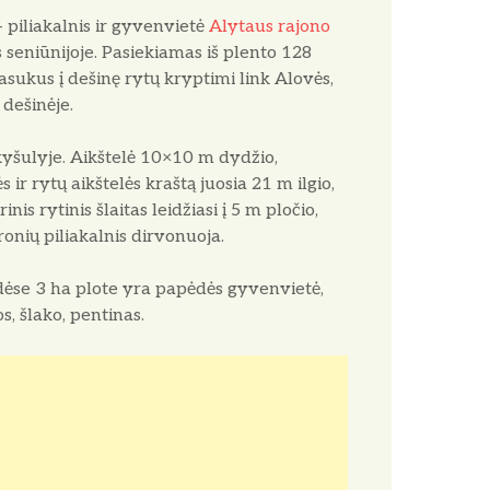
 piliakalnis ir gyvenvietė
Alytaus rajono
s seniūnijoje. Pasiekiamas iš plento 128
sukus į dešinę rytų kryptimi link Alovės,
dešinėje.
 kyšulyje. Aikštelė 10×10 m dydžio,
 ir rytų aikštelės kraštą juosia 21 m ilgio,
is rytinis šlaitas leidžiasi į 5 m pločio,
ronių piliakalnis dirvonuoja.
pėdėse 3 ha plote yra papėdės gyvenvietė,
s, šlako, pentinas.