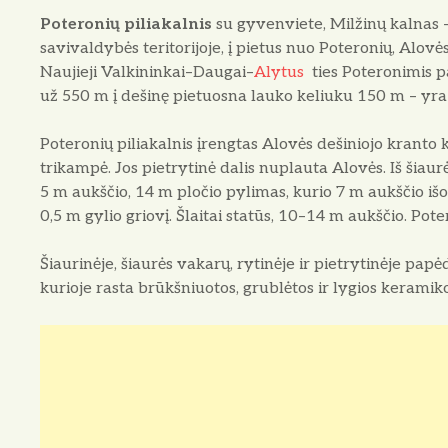
Poteronių piliakalnis
su gyvenviete, Milžinų kalnas –
savivaldybės teritorijoje, į pietus nuo Poteronių, Alovė
Naujieji Valkininkai–Daugai–
Alytus
ties Poteronimis pa
už 550 m į dešinę pietuosna lauko keliuku 150 m – yra 
Poteronių piliakalnis įrengtas Alovės dešiniojo kranto
trikampė. Jos pietrytinė dalis nuplauta Alovės. Iš šiaurės
5 m aukščio, 14 m pločio pylimas, kurio 7 m aukščio išorin
0,5 m gylio griovį. Šlaitai statūs, 10–14 m aukščio. Pote
Šiaurinėje, šiaurės vakarų, rytinėje ir pietrytinėje pa
kurioje rasta brūkšniuotos, grublėtos ir lygios keramiko