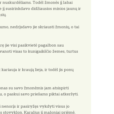
 nuskurdėliams. Todėl žmonės jį labai
e jį susirinkdavo didžiausios minios jaunų ir
sių.
umo, nedrįsdavo jie skriausti žmonių, o tai
ę jie visi pasikvietė pagalbon sau
anoti visas to kunigaikščio žemes, turtus
ariauja ir kraują lieja, ir todėl jis ponų
onas su savo žmonėmis jam atsispirti
u, o paskui savo priešams piktai atkeršyti.
 nenorįs ir pasiryžęs vykdyti visus jo
 stovyklon. Karalius jį maloniai priėmė,