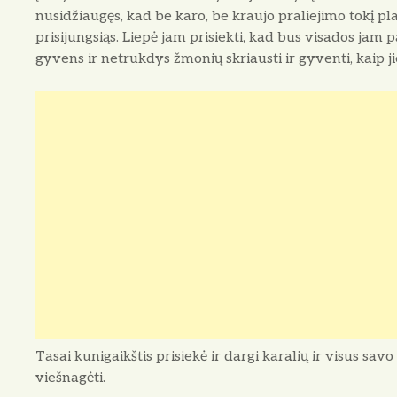
nusidžiaugęs, kad be karo, be kraujo praliejimo tokį pla
prisijungsiąs. Liepė jam prisiekti, kad bus visados jam
gyvens ir netrukdys žmonių skriausti ir gyventi, kaip ji
Tasai kunigaikštis prisiekė ir dargi karalių ir visus s
viešnagėti.