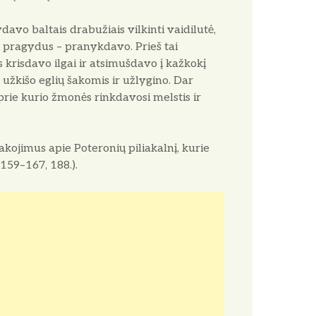
avo baltais drabužiais vilkinti vaidilutė,
pragydus – pranykdavo. Prieš tai
s krisdavo ilgai ir atsimušdavo į kažkokį
užkišo eglių šakomis ir užlygino. Dar
rie kurio žmonės rinkdavosi melstis ir
ojimus apie Poteronių piliakalnį, kurie
159–167, 188.).