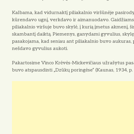
Kalbama, kad vidurnaktį piliakalnio viršūnėje pasirodyd
kūrendavo ugnį, verkdavo ir aimanuodavo. Gaidžiams 
piliakalnio viršuje buvo skylė, į kurią įmetus akmenį, ši
skambantį daiktą. Piemenys, ganydami gyvulius, skylę 
pasakojama, kad seniau ant piliakalnio buvo aukuras, p
nešdavo gyvulius aukoti.
Pakartosime Vinco Krėvės-Mickevičiaus užrašytus pasak
buvo atspausdinti „Dzūkų poringėse“ (Kaunas, 1934, p. 