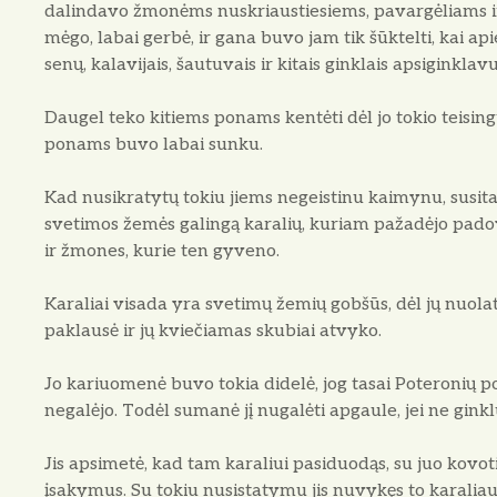
dalindavo žmonėms nuskriaustiesiems, pavargėliams ir
mėgo, labai gerbė, ir gana buvo jam tik šūktelti, kai api
senų, kalavijais, šautuvais ir kitais ginklais apsiginklavu
Daugel teko kitiems ponams kentėti dėl jo tokio teising
ponams buvo labai sunku.
Kad nusikratytų tokiu jiems negeistinu kaimynu, susitar
svetimos žemės galingą karalių, kuriam pažadėjo padov
ir žmones, kurie ten gyveno.
Karaliai visada yra svetimų žemių gobšūs, dėl jų nuolat k
paklausė ir jų kviečiamas skubiai atvyko.
Jo kariuomenė buvo tokia didelė, jog tasai Poteronių p
negalėjo. Todėl sumanė jį nugalėti apgaule, jei ne ginkl
Jis apsimetė, kad tam karaliui pasiduodąs, su juo kovoti
įsakymus. Su tokiu nusistatymu jis nuvykęs to karaliaus