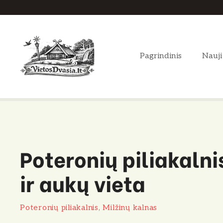
P
e
r
e
Pagrindinis
Nauji
i
t
i
p
r
i
e
Poteronių piliakalni
t
u
ir aukų vieta
r
i
n
Poteronių piliakalnis, Milžinų kalnas
i