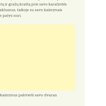
tų ir gražų kraštą prie savo karalystės
 paklusnus, taikoje su savo kaimynais
e patys nori.
avo kaimynus pakvietė savo dvaran