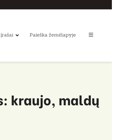
 įrašai
Paieška žemėlapyje
s: kraujo, maldų