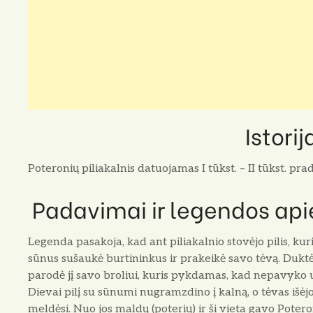
Istorij
Poteronių piliakalnis datuojamas I tūkst. – II tūkst. prad
Padavimai ir legendos apie
Legenda pasakoja, kad ant piliakalnio stovėjo pilis, kuri
sūnus sušaukė burtininkus ir prakeikė savo tėvą. Duktė,
parodė jį savo broliui, kuris pykdamas, kad nepavyko už
Dievai pilį su sūnumi nugramzdino į kalną, o tėvas išėjo 
meldėsi. Nuo jos maldų (poterių) ir ši vieta gavo Poter