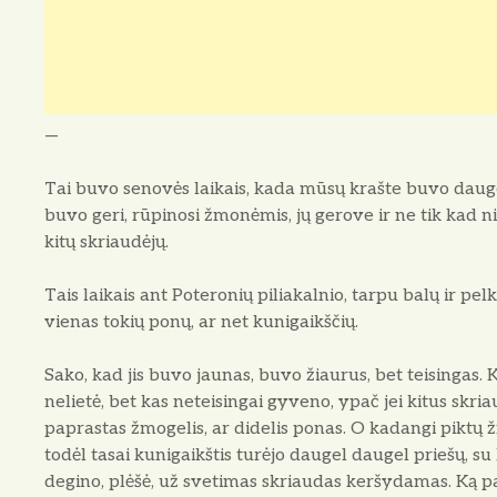
—
Tai buvo senovės laikais, kada mūsų krašte buvo daugel 
buvo geri, rūpinosi žmonėmis, jų gerove ir ne tik kad 
kitų skriaudėjų.
Tais laikais ant Poteronių piliakalnio, tarpu balų ir pelk
vienas tokių ponų, ar net kunigaikščių.
Sako, kad jis buvo jaunas, buvo žiaurus, bet teisingas. 
nelietė, bet kas neteisingai gyveno, ypač jei kitus skria
paprastas žmogelis, ar didelis ponas. O kadangi piktų
todėl tasai kunigaikštis turėjo daugel daugel priešų, su
degino, plėšė, už svetimas skriaudas keršydamas. Ką 