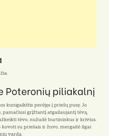
a
žia.
 Poteronių piliakalnį
os kunigaikštis perėjęs į priešų pusę. Jo
 pamačiusi grįžtantį atgailaujantį tėvą,
keikti tėvo, nužudė burtininkus ir krivius.
kovoti su priešais ir žuvo, mergaitė ilgai
onių vardą.