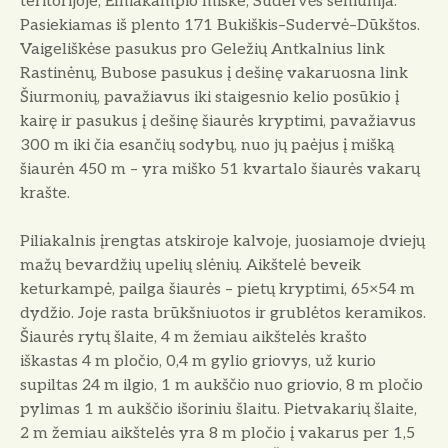
teritorijoje, Elniakampio miške, Sudervės seniūnija.
Pasiekiamas iš plento 171 Bukiškis–Sudervė–Dūkštos.
Vaigeliškėse pasukus pro Geležių Antkalnius link
Rastinėnų, Bubose pasukus į dešinę vakaruosna link
Šiurmonių, pavažiavus iki staigesnio kelio posūkio į
kairę ir pasukus į dešinę šiaurės kryptimi, pavažiavus
300 m iki čia esančių sodybų, nuo jų paėjus į mišką
šiaurėn 450 m – yra miško 51 kvartalo šiaurės vakarų
krašte.
Piliakalnis įrengtas atskiroje kalvoje, juosiamoje dviejų
mažų bevardžių upelių slėnių. Aikštelė beveik
keturkampė, pailga šiaurės – pietų kryptimi, 65×54 m
dydžio. Joje rasta brūkšniuotos ir grublėtos keramikos.
Šiaurės rytų šlaite, 4 m žemiau aikštelės krašto
iškastas 4 m pločio, 0,4 m gylio griovys, už kurio
supiltas 24 m ilgio, 1 m aukščio nuo griovio, 8 m pločio
pylimas 1 m aukščio išoriniu šlaitu. Pietvakarių šlaite,
2 m žemiau aikštelės yra 8 m pločio į vakarus per 1,5