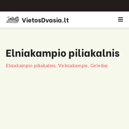
P
VietosDvasia.lt
e
r
e
i
Elniakampio piliakalnis
t
i
p
Elniakampio piliakalnis, Velniakampis, Geležiai
r
i
e
t
u
r
i
n
i