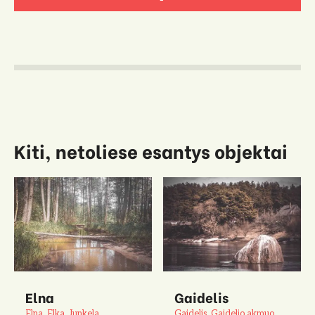
Kiti, netoliese esantys objektai
Elna
Gaidelis
Elna, Elka, Junkela
Gaidelis, Gaidelio akmuo,