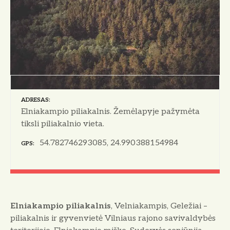
ADRESAS
Elniakampio piliakalnis. Žemėlapyje pažymėta
tiksli piliakalnio vieta.
54.782746293085, 24.990388154984
GPS
Elniakampio piliakalnis
, Velniakampis, Geležiai –
piliakalnis ir gyvenvietė Vilniaus rajono savivaldybės