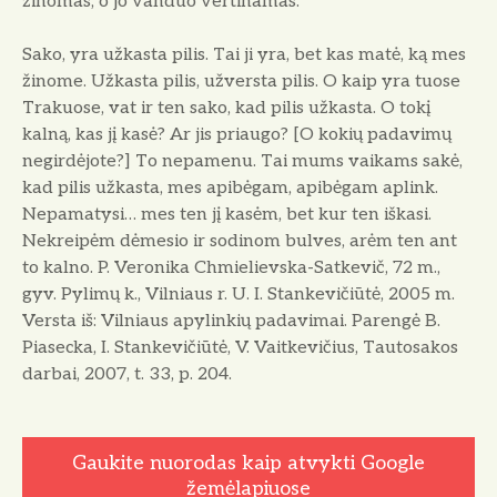
žinomas, o jo vanduo vertinamas.
Sako, yra užkasta pilis. Tai ji yra, bet kas matė, ką mes
žinome. Užkasta pilis, užversta pilis. O kaip yra tuose
Trakuose, vat ir ten sako, kad pilis užkasta. O tokį
kalną, kas jį kasė? Ar jis priaugo? [O kokių padavimų
negirdėjote?] To nepamenu. Tai mums vaikams sakė,
kad pilis užkasta, mes apibėgam, apibėgam aplink.
Nepamatysi… mes ten jį kasėm, bet kur ten iškasi.
Nekreipėm dėmesio ir sodinom bulves, arėm ten ant
to kalno. P. Veronika Chmielievska-Satkevič, 72 m.,
gyv. Pylimų k., Vilniaus r. U. I. Stankevičiūtė, 2005 m.
Versta iš: Vilniaus apylinkių padavimai. Parengė B.
Piasecka, I. Stankevičiūtė, V. Vaitkevičius, Tautosakos
darbai, 2007, t. 33, p. 204.
Gaukite nuorodas kaip atvykti Google
žemėlapiuose