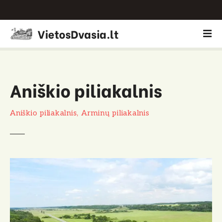
P
VietosDvasia.lt
e
r
e
i
Aniškio piliakalnis
t
i
p
Aniškio piliakalnis, Arminų piliakalnis
r
i
e
t
u
r
i
n
i