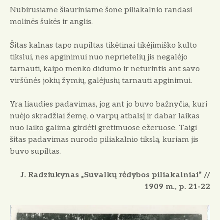
Nubirusiame šiauriniame šone piliakalnio randasi
molinės šukės ir anglis.
Šitas kalnas tapo nupiltas tikėtinai tikėjimiško kulto
tikslui, nes apginimui nuo neprietelių jis negalėjo
tarnauti, kaipo menko didumo ir neturintis ant savo
viršūnės jokių žymių, galėjusių tarnauti apginimui.
Yra liaudies padavimas, jog ant jo buvo bažnyčia, kuri
nuėjo skradžiai žemę, o varpų atbalsį ir dabar laikas
nuo laiko galima girdėti gretimuose ežeruose. Taigi
šitas padavimas nurodo piliakalnio tikslą, kuriam jis
buvo supiltas.
J. Radziukynas „Suvalkų rėdybos piliakalniai” //
1909 m., p. 21-22