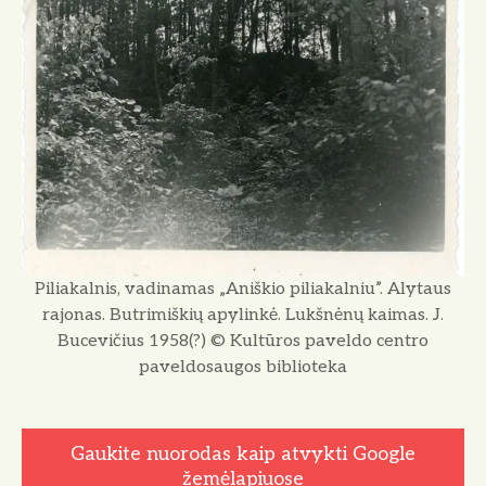
Piliakalnis, vadinamas „Aniškio piliakalniu”. Alytaus
rajonas. Butrimiškių apylinkė. Lukšnėnų kaimas. J.
Bucevičius 1958(?) © Kultūros paveldo centro
paveldosaugos biblioteka
Gaukite nuorodas kaip atvykti Google
žemėlapiuose