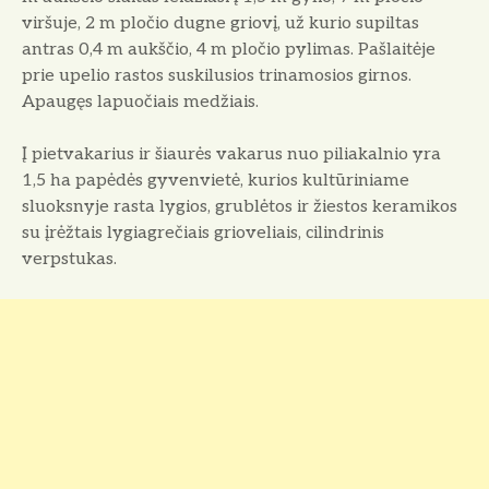
viršuje, 2 m pločio dugne griovį, už kurio supiltas
antras 0,4 m aukščio, 4 m pločio pylimas. Pašlaitėje
prie upelio rastos suskilusios trinamosios girnos.
Apaugęs lapuočiais medžiais.
Į pietvakarius ir šiaurės vakarus nuo piliakalnio yra
1,5 ha papėdės gyvenvietė, kurios kultūriniame
sluoksnyje rasta lygios, grublėtos ir žiestos keramikos
su įrėžtais lygiagrečiais grioveliais, cilindrinis
verpstukas.