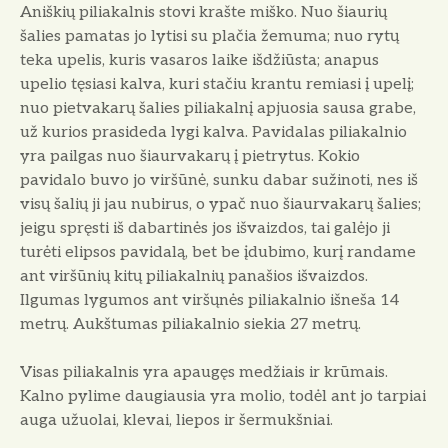
Aniškių piliakalnis stovi krašte miško. Nuo šiaurių
šalies pamatas jo lytisi su plačia žemuma; nuo rytų
teka upelis, kuris vasaros laike išdžiūsta; anapus
upelio tęsiasi kalva, kuri stačiu krantu remiasi į upelį;
nuo pietvakarų šalies piliakalnį apjuosia sausa grabe,
už kurios prasideda lygi kalva. Pavidalas piliakalnio
yra pailgas nuo šiaurvakarų į pietrytus. Kokio
pavidalo buvo jo viršūnė, sunku dabar sužinoti, nes iš
visų šalių ji jau nubirus, o ypač nuo šiaurvakarų šalies;
jeigu spręsti iš dabartinės jos išvaizdos, tai galėjo ji
turėti elipsos pavidalą, bet be įdubimo, kurį randame
ant viršūnių kitų piliakalnių panašios išvaizdos.
Ilgumas lygumos ant viršųnės piliakalnio išneša 14
metrų. Aukštumas piliakalnio siekia 27 metrų.
Visas piliakalnis yra apaugęs medžiais ir krūmais.
Kalno pylime daugiausia yra molio, todėl ant jo tarpiai
auga užuolai, klevai, liepos ir šermukšniai.