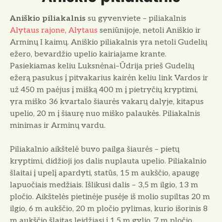
Aniškio piliakalnis
su gyvenviete – piliakalnis
Alytaus rajone
,
Alytaus
seniūnijoje, netoli Aniškio ir
Arminų I kaimų. Aniškio piliakalnis yra netoli Gudelių
ežero, bevardžio upelio kairiajame krante.
Pasiekiamas keliu Luksnėnai–Ūdrija prieš Gudelių
ežerą pasukus į pitvakarius kairėn keliu link Vardos ir
už 450 m paėjus į mišką 400 m į pietryčių kryptimi,
yra miško 36 kvartalo šiaurės vakarų dalyje, kitapus
upelio, 20 m į šiaurę nuo miško palaukės. Piliakalnis
minimas ir Arminų vardu.
Piliakalnio aikštelė buvo pailga šiaurės – pietų
kryptimi, didžioji jos dalis nuplauta upelio. Piliakalnio
šlaitai į upelį apardyti, statūs, 15 m aukščio, apaugę
lapuočiais medžiais. Išlikusi dalis – 3,5 m ilgio, 13 m
pločio. Aikštelės pietinėje pusėje iš molio supiltas 20 m
ilgio, 6 m aukščio, 20 m pločio pylimas, kurio išorinis 8
m aukščio šlaitas leidžiasi į 1,5 m gylio, 7 m pločio