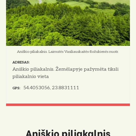
o
Aniškio piliakalnis. Laimutės Vasiliauskaitės-Rožukienės nuotr.
ADRESAS
Aniškio piliakalnis. Žemėlapyje pažymėta tiksli
piliakalnio vieta
54.4053056, 23.8831111
GPS
Aniškio piliakalnis