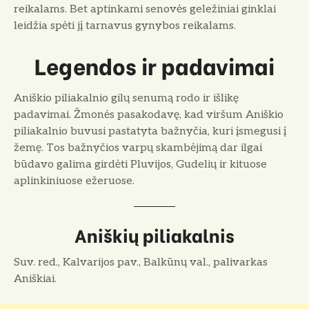
reikalams. Bet aptinkami senovės geležiniai ginklai
leidžia spėti jį tarnavus gynybos reikalams.
Legendos ir padavimai
Aniškio piliakalnio gilų senumą rodo ir išlikę
padavimai. Žmonės pasakodavę, kad viršum Aniškio
piliakalnio buvusi pastatyta bažnyčia, kuri įsmegusi į
žemę. Tos bažnyčios varpų skambėjimą dar ilgai
būdavo galima girdėti Pluvijos, Gudelių ir kituose
aplinkiniuose ežeruose.
Aniškių piliakalnis
Suv. red., Kalvarijos pav., Balkūnų val., palivarkas
Aniškiai.