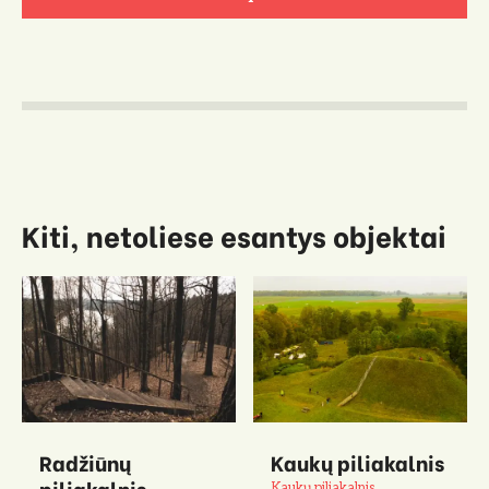
Kiti, netoliese esantys objektai
Radžiūnų
Kaukų piliakalnis
piliakalnis
Kaukų piliakalnis