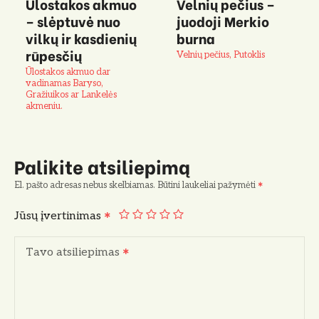
Ūlostakos akmuo
Velnių pečius –
– slėptuvė nuo
juodoji Merkio
vilkų ir kasdienių
burna
rūpesčių
Velnių pečius, Putoklis
Ūlostakos akmuo dar
vadinamas Baryso,
Gražiuikos ar Lankelės
akmeniu.
Palikite atsiliepimą
El. pašto adresas nebus skelbiamas.
Būtini laukeliai pažymėti
Jūsų įvertinimas
Tavo atsiliepimas