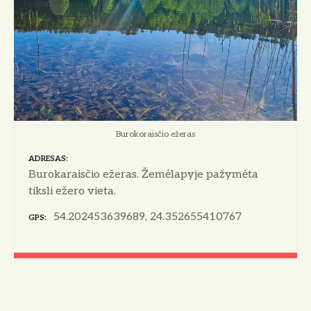
Burokoraisčio ežeras
ADRESAS
Burokaraisčio ežeras. Žemėlapyje pažymėta
tiksli ežero vieta.
54.202453639689, 24.352655410767
GPS