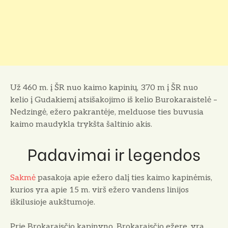
Už 460 m. į ŠR nuo kaimo kapinių, 370 m į ŠR nuo
kelio į Gudakiemį atsišakojimo iš kelio Burokaraistelė –
Nedzingė, ežero pakrantėje, melduose ties buvusia
kaimo maudykla trykšta šaltinio akis.
Padavimai ir legendos
Sakmė
pasakoja apie ežero dalį ties kaimo kapinėmis,
kurios yra apie 15 m. virš ežero vandens linijos
iškilusioje aukštumoje.
Prie Brokaraisčio kapinyno, Brokaraisčio ežere, yra