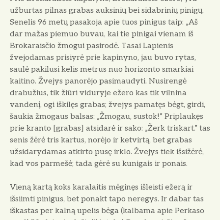
užburtas pilnas grabas auksinių bei sidabrinių pinigų.
Senelis 96 metų pasakoja apie tuos pinigus taip: „Aš
dar mažas piemuo buvau, kai tie pinigai vienam iš
Brokaraisčio žmogui pasirodė. Tasai Lapienis
žvejodamas prisiyrė prie kapinyno, jau buvo rytas,
saulė pakilusi kelis metrus nuo horizonto smarkiai
kaitino. Žvejys panorėjo pasimaudyti. Nusirengė
drabužius, tik žiūri viduryje ežero kas tik vilnina
vandenį, ogi iškilęs grabas; žvejys pamatęs bėgt, girdi,
šaukia žmogaus balsas: „Žmogau, sustok!” Priplaukęs
prie kranto [grabas] atsidarė ir sako: „Žerk triskart.” tas
senis žėrė tris kartus, norėjo ir ketvirtą, bet grabas
užsidarydamas atkirto pusę irklo. Žvejys tiek išsižėrė,
kad vos parmešė; tada gėrė su kunigais ir ponais.
Vieną kartą koks karalaitis mėginęs išleisti ežerą ir
išsiimti pinigus, bet ponakt tapo neregys. Ir dabar tas
iškastas per kalną upelis bėga (kalbama apie Perkaso