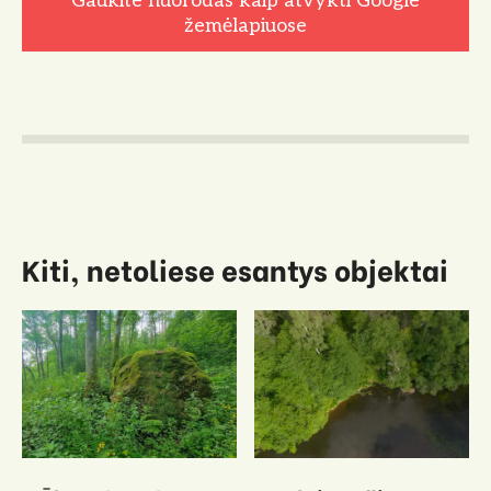
Gaukite nuorodas kaip atvykti Google
žemėlapiuose
Kiti, netoliese esantys objektai