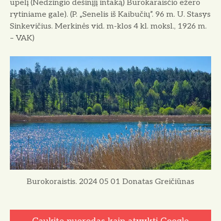
upelį (Nedzingio dešinįjį intaką) Burokaraisčio ežero
rytiniame gale). (P. „Senelis iš Kaibučių”. 96 m. U. Stasys
Sinkevičius. Merkinės vid. m-klos 4 kl. moksl., 1926 m.
– VAK)
Burokoraistis. 2024 05 01 Donatas Greičiūnas