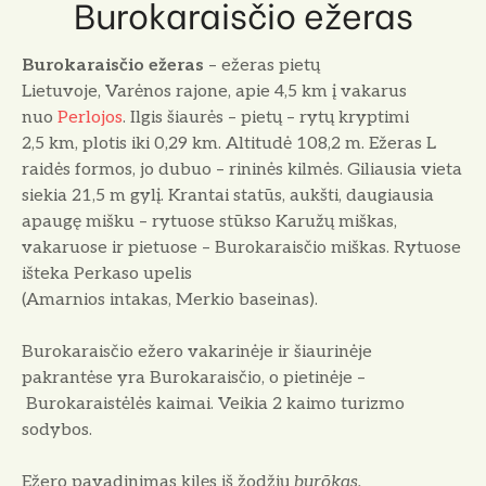
Burokaraisčio ežeras
Burokaraisčio ežeras
– ežeras pietų
Lietuvoje, Varėnos rajone, apie 4,5 km į vakarus
nuo
Perlojos
. Ilgis šiaurės – pietų – rytų kryptimi
2,5 km, plotis iki 0,29 km. Altitudė 108,2 m. Ežeras L
raidės formos, jo dubuo – rininės kilmės. Giliausia vieta
siekia 21,5 m gylį. Krantai statūs, aukšti, daugiausia
apaugę mišku – rytuose stūkso Karužų miškas,
vakaruose ir pietuose – Burokaraisčio miškas. Rytuose
išteka Perkaso upelis
(Amarnios intakas, Merkio baseinas).
Burokaraisčio ežero vakarinėje ir šiaurinėje
pakrantėse yra Burokaraisčio, o pietinėje –
Burokaraistėlės kaimai
. Veikia 2 kaimo turizmo
sodybos.
Ežero pavadinimas kilęs iš žodžių
burõkas,