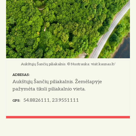
o
Aukštųjų Šančių piliakalnis. © Nuotrauka: visit.kaunas.lt/
ADRESAS
Aukštųjų Šančių piliakalnis. Žemėlapyje
pažymėta tiksli piliakalnio vieta.
54.8826111, 23.9551111
GPS