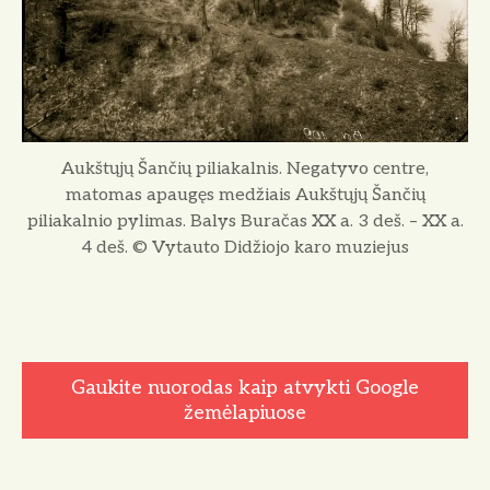
Aukštųjų Šančių piliakalnis. Negatyvo centre,
matomas apaugęs medžiais Aukštųjų Šančių
piliakalnio pylimas. Balys Buračas XX a. 3 deš. – XX a.
4 deš. © Vytauto Didžiojo karo muziejus
Gaukite nuorodas kaip atvykti Google
žemėlapiuose