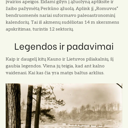
įvairios apeigos. Eidami gilyn į ąžuolyną aptiksite ir
žaibo pažymėtą Perkūno ąžuolą. Aplink jį „Romuvos“
bendruomenės nariai suformavo paleoastronominį
kalendorių. Tai iš akmenų sudėliotas 14 m skersmens
apskritimas, turintis 12 sektorių.
Legendos ir padavimai
Kaip ir daugelį kitų Kauno ir Lietuvos piliakalnių, šį
gaubia legendos. Viena jų teigia, kad ant kalno
vaidenasi. Kai kas čia yra matęs baltus arklius.