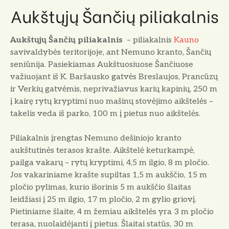
Aukštųjų Šančių piliakalnis
Aukštųjų Šančių piliakalnis
– piliakalnis
Kauno
savivaldybės teritorijoje, ant Nemuno kranto, Šančių
seniūnija. Pasiekiamas Aukštuosiuose Šančiuose
važiuojant iš K. Baršausko gatvės Breslaujos, Prancūzų
ir Verkių gatvėmis, neprivažiavus karių kapinių, 250 m
į kairę rytų kryptimi nuo mašinų stovėjimo aikštelės –
takelis veda iš parko, 100 m į pietus nuo aikštelės.
Piliakalnis įrengtas Nemuno dešiniojo kranto
aukštutinės terasos krašte. Aikštelė keturkampė,
pailga vakarų – rytų kryptimi, 4,5 m ilgio, 8 m pločio.
Jos vakariniame krašte supiltas 1,5 m aukščio, 15 m
pločio pylimas, kurio išorinis 5 m aukščio šlaitas
leidžiasi į 25 m ilgio, 17 m pločio, 2 m gylio griovį.
Pietiniame šlaite, 4 m žemiau aikštelės yra 3 m pločio
terasa, nuolaidėjanti į pietus. Šlaitai statūs, 30 m