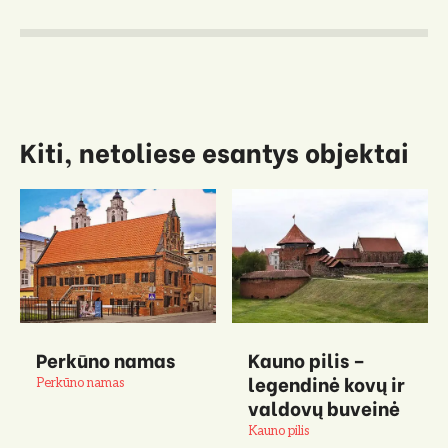
Kiti, netoliese esantys objektai
Perkūno namas
Kauno pilis –
legendinė kovų ir
Perkūno namas
valdovų buveinė
Kauno pilis