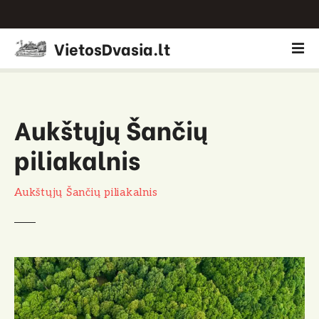
P
VietosDvasia.lt
e
r
e
i
Aukštųjų Šančių
t
i
piliakalnis
p
r
i
Aukštųjų Šančių piliakalnis
e
t
u
r
i
n
i