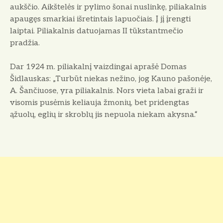
aukščio. Aikštelės ir pylimo šonai nuslinkę, piliakalnis
apaugęs smarkiai išretintais lapuočiais. Į jį įrengti
laiptai. Piliakalnis datuojamas II tūkstantmečio
pradžia.
Dar 1924 m. piliakalnį vaizdingai aprašė Domas
Šidlauskas: „Turbūt niekas nežino, jog Kauno pašonėje,
A. Šančiuose, yra piliakalnis. Nors vieta labai graži ir
visomis pusėmis keliauja žmonių, bet pridengtas
ąžuolų, eglių ir skroblų jis nepuola niekam akysna.“