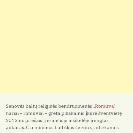
Senovės baltų religinės bendruomenės „
Romuva
“
nariai – romuviai – greta piliakalnio įkūrė šventvietę,
2013 m. priešais jį esančioje aikštelėje įrengtas
aukuras. Čia minimos baltiškos šventės, atliekamos