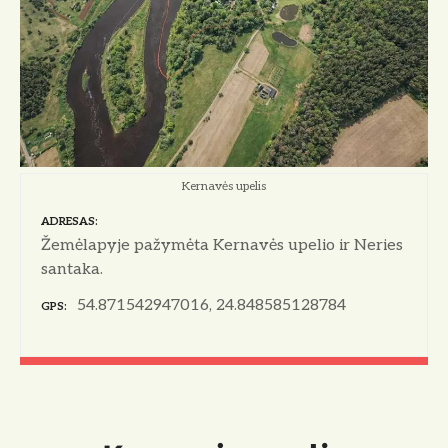
Kernavės upelis
ADRESAS
Žemėlapyje pažymėta Kernavės upelio ir Neries
santaka.
54.871542947016, 24.848585128784
GPS