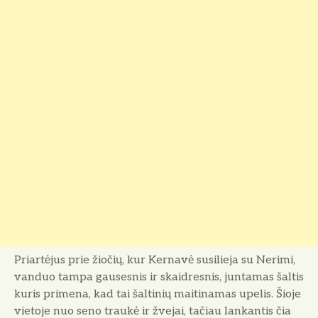
Priartėjus prie žiočių, kur Kernavė susilieja su Nerimi,
vanduo tampa gausesnis ir skaidresnis, juntamas šaltis
kuris primena, kad tai šaltinių maitinamas upelis. Šioje
vietoje nuo seno traukė ir žvejai, tačiau lankantis čia