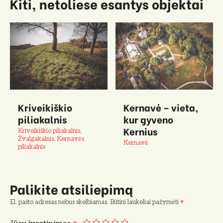
Kiti, netoliese esantys objektai
Kriveikiškio
Kernavė – vieta,
piliakalnis
kur gyveno
Kernius
Kriveikiškio piliakalnis,
Žvalgakalnis, Kernavės
Kernavė
piliakalnis
Palikite atsiliepimą
El. pašto adresas nebus skelbiamas.
Būtini laukeliai pažymėti