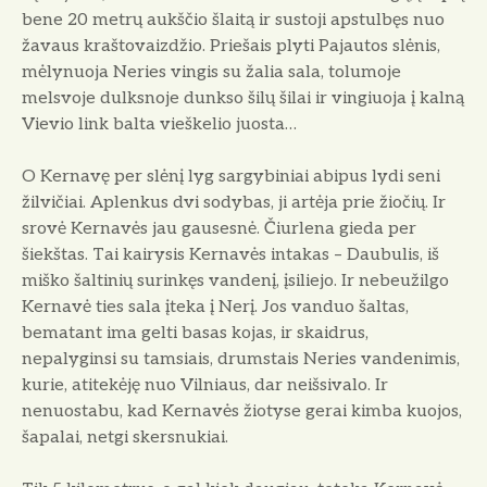
bene 20 metrų aukščio šlaitą ir sustoji apstulbęs nuo
žavaus kraštovaizdžio. Priešais plyti Pajautos slėnis,
mėlynuoja Neries vingis su žalia sala, tolumoje
melsvoje dulksnoje dunkso šilų šilai ir vingiuoja į kalną
Vievio link balta vieškelio juosta…
O Kernavę per slėnį lyg sargybiniai abipus lydi seni
žilvičiai. Aplenkus dvi sodybas, ji artėja prie žiočių. Ir
srovė Kernavės jau gausesnė. Čiurlena gieda per
šiekštas. Tai kairysis Kernavės intakas – Daubulis, iš
miško šaltinių surinkęs vandenį, įsiliejo. Ir nebeužilgo
Kernavė ties sala įteka į Nerį. Jos vanduo šaltas,
bematant ima gelti basas kojas, ir skaidrus,
nepalyginsi su tamsiais, drumstais Neries vandenimis,
kurie, atitekėję nuo Vilniaus, dar neišsivalo. Ir
nenuostabu, kad Kernavės žiotyse gerai kimba kuojos,
šapalai, netgi skersnukiai.