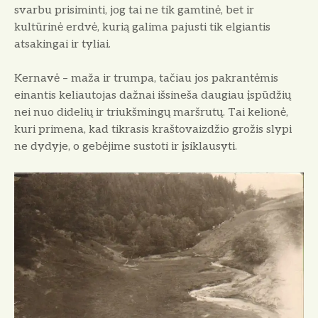
svarbu prisiminti, jog tai ne tik gamtinė, bet ir
kultūrinė erdvė, kurią galima pajusti tik elgiantis
atsakingai ir tyliai.
Kernavė – maža ir trumpa, tačiau jos pakrantėmis
einantis keliautojas dažnai išsineša daugiau įspūdžių
nei nuo didelių ir triukšmingų maršrutų. Tai kelionė,
kuri primena, kad tikrasis kraštovaizdžio grožis slypi
ne dydyje, o gebėjime sustoti ir įsiklausyti.