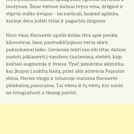
lazdynais. Šiose vietose dažnai tvyro vėsa, drėgmė ir
stiprūs miško kvapai – tai natūrali, laukinė aplinka,
kurioje dera judėti tyliai ir pagarbiu žingsniu.
Nors visas Kernavės upelio kelias tėra apie penkis
kilometrus, šiam pasivaikščiojimui verta skirti
pakankamai laiko. Geriausia leisti sau eiti lėtai, dažnai
sustoti, įsiklausyti į vandens čiurlenimą, stebėti, kaip
keičiasi augmenija ir šviesa. Ypač įsimintina akimirka,
kai, įkopus į aukštą šlaitą, prieš akis atsiveria Pajautos
slėnis, Neries vingis ir tolumoje matoma Kernavės
piliakalnių panorama. Tai viena iš tų vietų, kur norisi
ne fotografuoti, o tiesiog pabūti.