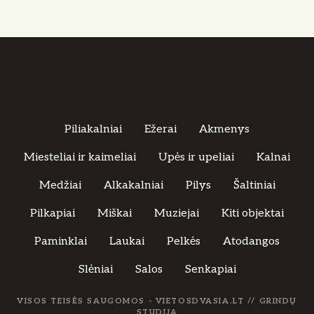
Piliakalniai
Ežerai
Akmenys
Miesteliai ir kaimeliai
Upės ir upeliai
Kalnai
Medžiai
Alkakalniai
Pilys
Šaltiniai
Pilkapiai
Miškai
Muziejai
Kiti objektai
Paminklai
Laukai
Pelkės
Atodangos
Slėniai
Salos
Senkapiai
VISOS TEISĖS SAUGOMOS - VIETOSDVASIA.LT //
GRINDŲ
STUDIJA