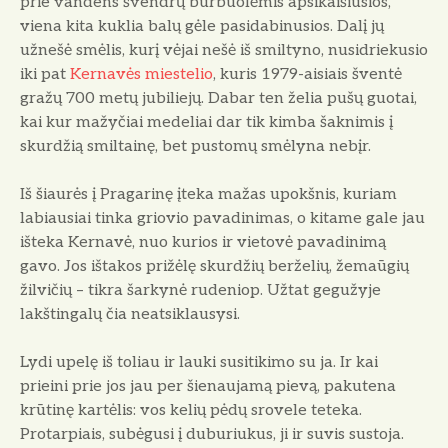
prie vandens švendrų burbuolėmis apsikaišiusios,
viena kita kuklia balų gėle pasidabinusios. Dalį jų
užnešė smėlis, kurį vėjai nešė iš smiltyno, nusidriekusio
iki pat
Kernavės miestelio
, kuris 1979-aisiais šventė
gražų 700 metų jubiliejų. Dabar ten želia pušų guotai,
kai kur mažyčiai medeliai dar tik kimba šaknimis į
skurdžią smiltainę, bet pustomų smėlyna nebįr.
Iš šiaurės į Pragarinę įteka mažas upokšnis, kuriam
labiausiai tinka griovio pavadinimas, o kitame gale jau
išteka Kernavė, nuo kurios ir vietovė pavadinimą
gavo. Jos ištakos prižėlę skurdžių berželių, žemaūgių
žilvičių – tikra šarkynė rudeniop. Užtat gegužyje
lakštingalų čia neatsiklausysi.
Lydi upelę iš toliau ir lauki susitikimo su ja. Ir kai
prieini prie jos jau per šienaujamą pievą, pakutena
krūtinę kartėlis: vos kelių pėdų srovele teteka.
Protarpiais, subėgusi į duburiukus, ji ir suvis sustoja.