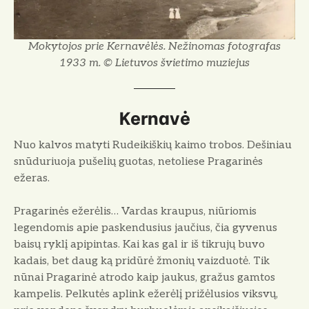
Mokytojos prie Kernavėlės. Nežinomas fotografas
1933 m. © Lietuvos švietimo muziejus
Kernavė
Nuo kalvos matyti Rudeikiškių kaimo trobos. Dešiniau
snūduriuoja pušelių guotas, netoliese Pragarinės
ežeras.
Pragarinės ežerėlis… Vardas kraupus, niūriomis
legendomis apie paskendusius jaučius, čia gyvenus
baisų ryklį apipintas. Kai kas gal ir iš tikrujų buvo
kadais, bet daug ką pridūrė žmonių vaizduotė. Tik
nūnai Pragarinė atrodo kaip jaukus, gražus gamtos
kampelis. Pelkutės aplink ežerėlį prižėlusios viksvų,