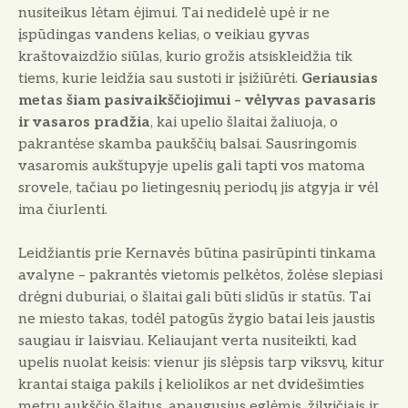
nusiteikus lėtam ėjimui. Tai nedidelė upė ir ne
įspūdingas vandens kelias, o veikiau gyvas
kraštovaizdžio siūlas, kurio grožis atsiskleidžia tik
tiems, kurie leidžia sau sustoti ir įsižiūrėti.
Geriausias
metas šiam pasivaikščiojimui – vėlyvas pavasaris
ir vasaros pradžia
, kai upelio šlaitai žaliuoja, o
pakrantėse skamba paukščių balsai. Sausringomis
vasaromis aukštupyje upelis gali tapti vos matoma
srovele, tačiau po lietingesnių periodų jis atgyja ir vėl
ima čiurlenti.
Leidžiantis prie Kernavės būtina pasirūpinti tinkama
avalyne – pakrantės vietomis pelkėtos, žolėse slepiasi
drėgni duburiai, o šlaitai gali būti slidūs ir statūs. Tai
ne miesto takas, todėl patogūs žygio batai leis jaustis
saugiau ir laisviau. Keliaujant verta nusiteikti, kad
upelis nuolat keisis: vienur jis slėpsis tarp viksvų, kitur
krantai staiga pakils į keliolikos ar net dvidešimties
metrų aukščio šlaitus, apaugusius eglėmis, žilvičiais ir