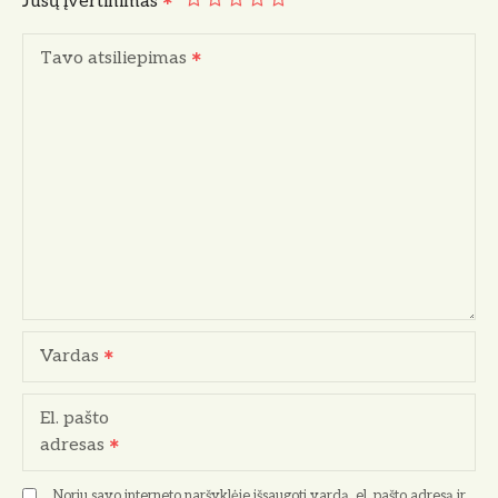
Jūsų įvertinimas
Tavo atsiliepimas
Vardas
El. pašto
adresas
Noriu savo interneto naršyklėje išsaugoti vardą, el. pašto adresą ir