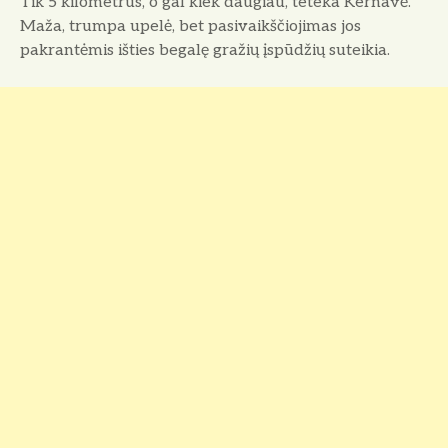
Tik 5 kilometrus, o gal kiek daugiau, teteka Kernavė.
Maža, trumpa upelė, bet pasivaikščiojimas jos
pakrantėmis išties begalę gražių įspūdžių suteikia.