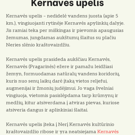
Kernavės upelis
Kernavės upelis – nedidelė vandens juosta (apie 5
km.), vingiuojanti rytinėje Kernavės apylinkių dalyje.
Jis ramiai teka per miškingas ir pievomis apaugusias
žemumas, jungdamas aukštumų šlaitus su plačiu
Neries slėnio kraštovaizdžiu.
Kernavės upelis prasideda aukščiau Kernavės,
Kernavės (Pragarinės) ežere ir pamažu leidžiasi
žemyn, formuodamas natūralų vandens koridorių,
kuris nuo senų laikų darė įtaką vietos reljefui,
augmenijai ir žmonių judėjimui. Jo vaga švelniai
vingiuoja, vietomis pasislėpdama tarp krūmynų ir
medžių, kitur atsiverdama į atviras pievas, kuriose
atsiveria dangus ir aplinkiniai šlaitai.
Kernavės upelis įteka į Nerį Kernavės kultūrinio
kraštovaizdžio ribose ir yra neatsiejama
Kernavės