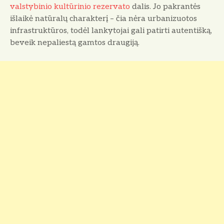
valstybinio kultūrinio rezervato
dalis. Jo pakrantės
išlaikė natūralų charakterį – čia nėra urbanizuotos
infrastruktūros, todėl lankytojai gali patirti autentišką,
beveik nepaliestą gamtos draugiją.