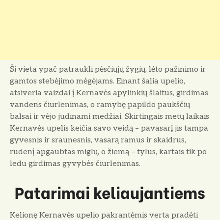
Ši vieta ypač patraukli pėsčiųjų žygių, lėto pažinimo ir
gamtos stebėjimo mėgėjams. Einant šalia upelio,
atsiveria vaizdai į Kernavės apylinkių šlaitus, girdimas
vandens čiurlenimas, o ramybę papildo paukščių
balsai ir vėjo judinami medžiai. Skirtingais metų laikais
Kernavės upelis keičia savo veidą – pavasarį jis tampa
gyvesnis ir sraunesnis, vasarą ramus ir skaidrus,
rudenį apgaubtas miglų, o žiemą – tylus, kartais tik po
ledu girdimas gyvybės čiurlenimas.
Patarimai keliaujantiems
Kelionę Kernavės upelio pakrantėmis verta pradėti