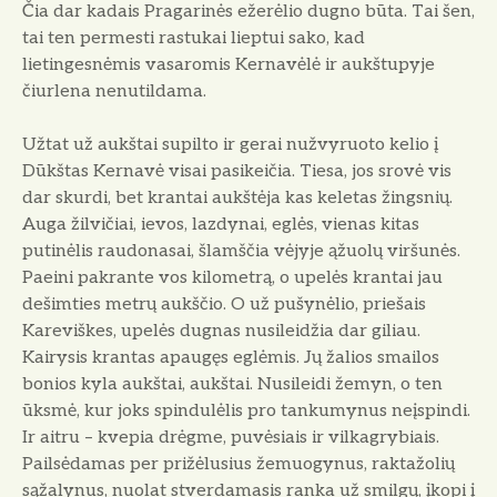
Čia dar kadais Pragarinės ežerėlio dugno būta. Tai šen,
tai ten permesti rastukai lieptui sako, kad
lietingesnėmis vasaromis Kernavėlė ir aukštupyje
čiurlena nenutildama.
Užtat už aukštai supilto ir gerai nužvyruoto kelio į
Dūkštas Kernavė visai pasikeičia. Tiesa, jos srovė vis
dar skurdi, bet krantai aukštėja kas keletas žingsnių.
Auga žilvičiai, ievos, lazdynai, eglės, vienas kitas
putinėlis raudonasai, šlamščia vėjyje ąžuolų viršunės.
Paeini pakrante vos kilometrą, o upelės krantai jau
dešimties metrų aukščio. O už pušynėlio, priešais
Kareviškes, upelės dugnas nusileidžia dar giliau.
Kairysis krantas apaugęs eglėmis. Jų žalios smailos
bonios kyla aukštai, aukštai. Nusileidi žemyn, o ten
ūksmė, kur joks spindulėlis pro tankumynus neįspindi.
Ir aitru – kvepia drėgme, puvėsiais ir vilkagrybiais.
Pailsėdamas per prižėlusius žemuogynus, raktažolių
sąžalynus, nuolat stverdamasis ranka už smilgų, įkopi į