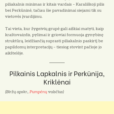
piliakalnis minimas ir kitais vardais – Karališkoji pilis
bei Perkūninė, tačiau šie pavadinimai siejami tik su
vietovės įvardijimu.
Tai vieta, kur žygeivių grupė gali aiškiai matyti, kaip
kraštovaizdis, pylimai ir grioviai formuoja gynybinę
struktūrą, leidžiančią suprasti piliakalnio paskirtį be
papildomų interpretacijų – tiesiog stovint pačioje jo
aikštelėje.
Pilkainis Lapkalnis ir Perkūnija,
Kriklėnai
(Biržų apskr.,
Pumpėnų
valsčius)