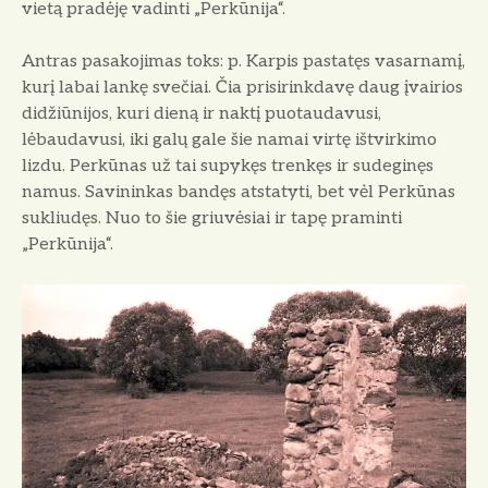
vietą pradėję vadinti „Perkūnija“.
Antras pasakojimas toks: p. Karpis pastatęs vasarnamį,
kurį labai lankę svečiai. Čia prisirinkdavę daug įvairios
didžiūnijos, kuri dieną ir naktį puotaudavusi,
lėbaudavusi, iki galų gale šie namai virtę ištvirkimo
lizdu. Perkūnas už tai supykęs trenkęs ir sudeginęs
namus. Savininkas bandęs atstatyti, bet vėl Perkūnas
sukliudęs. Nuo to šie griuvėsiai ir tapę praminti
„Perkūnija“.