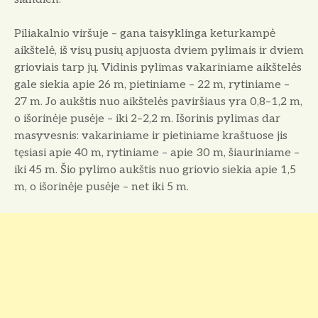
Piliakalnio viršuje – gana taisyklinga keturkampė
aikštelė, iš visų pusių apjuosta dviem pylimais ir dviem
grioviais tarp jų. Vidinis pylimas vakariniame aikštelės
gale siekia apie 26 m, pietiniame – 22 m, rytiniame –
27 m. Jo aukštis nuo aikštelės paviršiaus yra 0,8–1,2 m,
o išorinėje pusėje – iki 2–2,2 m. Išorinis pylimas dar
masyvesnis: vakariniame ir pietiniame kraštuose jis
tęsiasi apie 40 m, rytiniame – apie 30 m, šiauriniame –
iki 45 m. Šio pylimo aukštis nuo griovio siekia apie 1,5
m, o išorinėje pusėje – net iki 5 m.