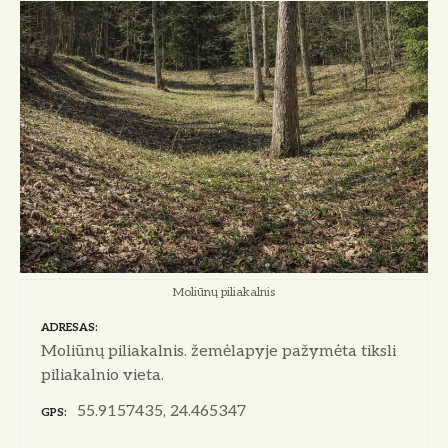
Moliūnų piliakalnis
ADRESAS
Moliūnų piliakalnis. žemėlapyje pažymėta tiksli
piliakalnio vieta.
55.9157435, 24.465347
GPS