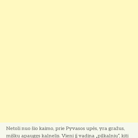
Netoli nuo šio kaimo, prie Pyvasos upės, yra gražus,
mišku apaugęs kalnelis. Vieni jį vadina „pilkalniu“, kiti