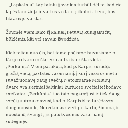
– „Lapkalniu“. Lapkalniu jį vadina turbūt dėl to, kad čia
lapės landžioja ir vaikus veda, o pilkalnis, bene, bus
tikrasis jo vardas.
Žmonės vieni laiko šį kalnelį lietuvių kunigaikščių
būklėmis, kiti vėl savaip išvedžioja.
Kiek toliau nuo čia, bet tame pačiame buvusiame p.
Karpio dvaro miške, yra antra istoriška vieta –
„Perkūnija“. Vieni pasakoja, kad p. Karpis, suradęs
gražią vietą, pastatęs vasarnamį, į kurį vasaros metu
suvažiuodavę daug svečių. Netolimame Moliūnų
dvare yra sieriniai šaltiniai, kuriuose svečiai ieškodavę
sveikatos. „Perkūnija“ tuo taip pagarsėjusi ir tiek daug
svečių sutraukdavusi, kad p. Karpis iš to turėdavęs
daug nuostolių. Norėdamas svečių, o kartu, žinoma, ir
nuostolių išvengti, jis pats tyčiomis vasarnamį
sudeginęs.