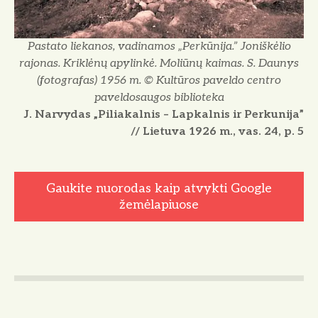
Pastato liekanos, vadinamos „Perkūnija.” Joniškėlio
rajonas. Kriklėnų apylinkė. Moliūnų kaimas. S. Daunys
(fotografas) 1956 m. © Kultūros paveldo centro
paveldosaugos biblioteka
J. Narvydas „Piliakalnis – Lapkalnis ir Perkunija”
// Lietuva 1926 m., vas. 24, p. 5
Gaukite nuorodas kaip atvykti Google
žemėlapiuose