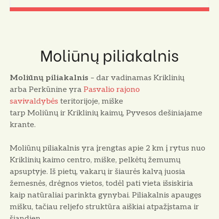
Moliūnų piliakalnis
Moliūnų piliakalnis
– dar vadinamas Kriklinių
arba Perkūnine yra
Pasvalio rajono
savivaldybės
teritorijoje, miške
tarp Moliūnų ir Kriklinių kaimų, Pyvesos dešiniajame
krante.
Moliūnų piliakalnis yra įrengtas apie 2 km į rytus nuo
Kriklinių kaimo centro, miške, pelkėtų žemumų
apsuptyje. Iš pietų, vakarų ir šiaurės kalvą juosia
žemesnės, drėgnos vietos, todėl pati vieta išsiskiria
kaip natūraliai parinkta gynybai. Piliakalnis apaugęs
mišku, tačiau reljefo struktūra aiškiai atpažįstama ir
šiandien.