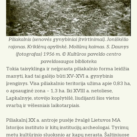
Piliakalnis (senovės gynybiniai įtvirtinimai). Joniškėlio
rajonas. Kriklėnų apylinkė. Moliūnų kaimas. S. Daunys
(fotografas) 1956 m. © Kultūros paveldo centro
paveldosaugos biblioteka
Tokia taisyklinga ir neįprasta piliakalnio forma leidžia
manyti, kad tai galėjo būti XV–XVI a. gynybinis
įrenginys. Visa piliakalnio teritorija užima apie 0,83 ha,
o apsauginė zona – 1,3 ha. Iki XVIII a. netoliese,
Lapkalnyje, stovėjo koplytėlė, liudijanti šios vietos
svarbą ir vėlesniais laikotarpiais.
Piliakalnį XX a. antroje pusėje žvalgė Lietuvos MA
Istorijos instituto ir kitų institucijų archeologai. Tyrimų
metu kultūrinio sluoksnio ar kapų nerasta. Šaltiniuose