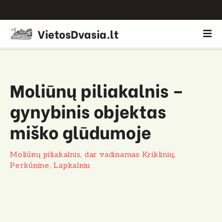
P
VietosDvasia.lt
e
r
e
i
Moliūnų piliakalnis –
t
i
gynybinis objektas
p
r
miško glūdumoje
i
e
Moliūnų piliakalnis, dar vadinamas Kriklinių,
t
Perkūnine, Lapkalniu
u
r
i
n
i