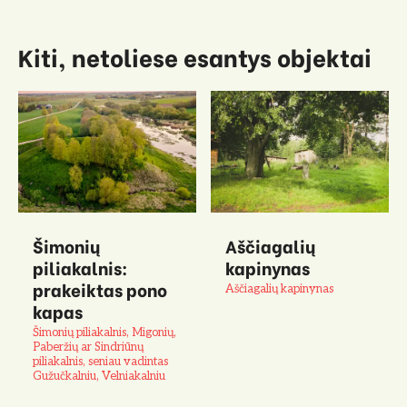
Kiti, netoliese esantys objektai
Šimonių
Aščiagalių
piliakalnis:
kapinynas
prakeiktas pono
Aščiagalių kapinynas
kapas
Šimonių piliakalnis, Migonių,
Paberžių ar Sindriūnų
piliakalnis, seniau vadintas
Gužučkalniu, Velniakalniu