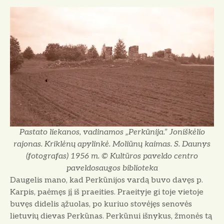
Pastato liekanos, vadinamos „Perkūnija.” Joniškėlio
rajonas. Kriklėnų apylinkė. Moliūnų kaimas. S. Daunys
(fotografas) 1956 m. © Kultūros paveldo centro
paveldosaugos biblioteka
Daugelis mano, kad Perkūnijos vardą buvo davęs p.
Karpis, paėmęs jį iš praeities. Praeityje gi toje vietoje
buvęs didelis ąžuolas, po kuriuo stovėjęs senovės
lietuvių dievas Perkūnas. Perkūnui išnykus, žmonės tą